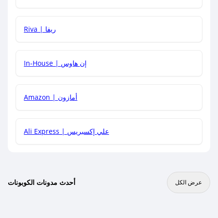
هل يمكنني جمع كود خصم مع العروض الأخرى؟
Riva | ريفا
In-House | إن هاوس
Amazon | أمازون
Ali Express | علي إكسبريس
أحدث مدونات الكوبونات
عرض الكل