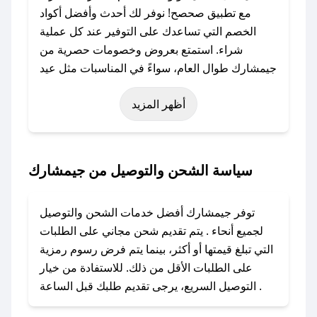
مع تطبيق صحصح! نوفر لك أحدث وأفضل أكواد
الخصم التي تساعدك على التوفير عند كل عملية
شراء. استمتع بعروض وخصومات حصرية من
جيمشارك طوال العام، سواءً في المناسبات مثل عيد
الفطر، عيد الأضحى، الجمعة البيضاء (شهر نوفمبر)،
أظهر المزيد
رمضان، اليوم الوطني، يوم التأسيس، أو حتى عروض
خاصة أخرى.
### كيف تحصل على كود خصم من جيمشارك؟
سياسة الشحن والتوصيل من جيمشارك
باستخدام تطبيق صحصح، يمكنك العثور بسهولة على
كود خصم جيمشارك. وفي حال عدم توفر الكوبون،
توفر جيمشارك أفضل خدمات الشحن والتوصيل
تواصل معنا عبر تويتر أو البريد الإلكتروني لإضافته
لجميع أنحاء . يتم تقديم شحن مجاني على الطلبات
بسرعة.
التي تبلغ قيمتها أو أكثر، بينما يتم فرض رسوم رمزية
على الطلبات الأقل من ذلك. للاستفادة من خيار
### كيفية استخدام كود خصم جيمشارك؟
التوصيل السريع، يرجى تقديم طلبك قبل الساعة .
1. انسخ كود الخصم من تطبيق صحصح.
2. الصقه في خانة الدفع عند التسوق من جيمشارك.