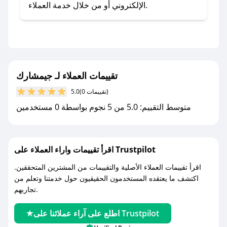
تطبيق صحصح.
الإلكتروني أو من خلال خدمة العملاء.
- تابع حسابنا الرسمي على تويتر وقم بتفعيل زر
التنبيهات.
- قم بتفعيل إشعارات تطبيق صحصح ليصلك كل
جديد.
تقييمات العملاء لـ جيمشارك
مع صحصح، تسوق بذكاء ووفّر على كل مشترياتك مع
(0 تقييمات)
5.0
كوبونات خصم حصرية من جيمشارك!
متوسط التقييم: 5.0 من 5 نجوم بواسطة 0 مستخدمين
اقرأ تقييمات واراء العملاء على Trustpilot
اقرأ تقييمات العملاء الأصلية والتقييمات من المشترين المتحققين.
اكتشف ما يعتقده المستخدمون الحقيقيون حول خدمتنا وتعلم من
تجاربهم.
اطلع على آراء عملائنا على Trustpilot