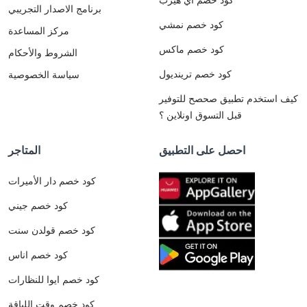
برنامج الاصدار التجريبي
كود خصم نمشي
مركز المساعدة
كود خصم ماكس
الشروط والأحكام
كود خصم ترينديول
سياسة الخصوصية
كيف استخدم تطبيق صحصح للتوفير
قبل التسوق اونلاين ؟
احصل على التطبيق
المتاجر
كود خصم دار الأميرات
كود خصم جيني
كود خصم قولدن سنت
كود خصم اناس
كود خصم ايوا للنظارات
كود خصم وقت اللياقة