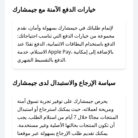
خيارات الدفع الآمنة مع جيمشارك
### ماذا أفعل إذا لم يعمل كود الخصم؟
لا تقلق! يمكنك التواصل مع فريق دعم صحصح عبر
الرسائل الخاصة على تويتر أو البريد الإلكتروني،
لإتمام طلباتك في جيمشارك بسهولة وأمان، نقدم
وسنقوم بحل المشكلة في أسرع وقت ممكن.
مجموعة من خيارات الدفع التي تناسب احتياجاتك:
الدفع باستخدام البطاقات الائتمانية، الدفع نقدًا عند
### ماذا أفعل إذا لم أجد كود خصم لمتجري
الاستلام، خدمة Apple Pay، بالإضافة إلى إمكانية
الدفع بالتقسيط الشهري.
المفضل؟
في حال عدم توفر كوبونات لمتجرك المفضل، يمكنك
مراسلتنا مباشرة وسنعمل على توفير الكوبونات في
سياسة الإرجاع والاستبدال لدى جيمشارك
أسرع وقت ممكن.
### كيف تحصل على كوبونات خصم حصرية من
يحرص جيمشارك على توفير تجربة تسوق آمنة
جيمشارك؟
ومريحة لعملائه، حيث يمكنك استرجاع أو استبدال
للحصول على كوبونات وخصومات حصرية، قم بما
المنتجات مجانًا خلال 7 أيام من استلام الطلب. يجب
يلي:
أن تكون المنتجات بحالتها الأصلية وغير مستخدمة.
- اضغط على أيقونة متابعة لمتجر جيمشارك في
يمكنك تقديم طلب الإرجاع بسهولة عبر موقعنا