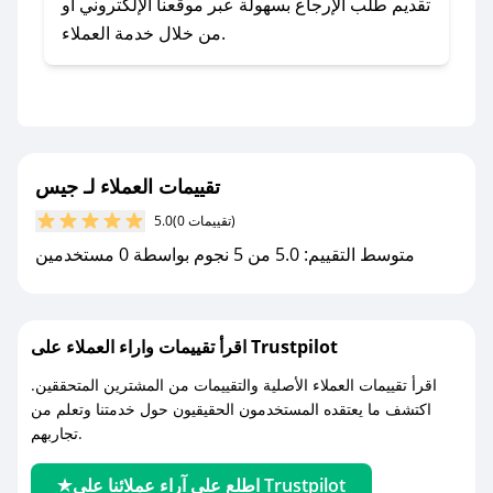
- اضغط على أيقونة متابعة لمتجر جيس في تطبيق
تقديم طلب الإرجاع بسهولة عبر موقعنا الإلكتروني أو
صحصح.
من خلال خدمة العملاء.
- تابع حسابنا الرسمي على تويتر وقم بتفعيل زر
التنبيهات.
- قم بتفعيل إشعارات تطبيق صحصح ليصلك كل
جديد.
تقييمات العملاء لـ جيس
مع صحصح، تسوق بذكاء ووفّر على كل مشترياتك مع
(0 تقييمات)
5.0
كوبونات خصم حصرية من جيس!
متوسط التقييم: 5.0 من 5 نجوم بواسطة 0 مستخدمين
اقرأ تقييمات واراء العملاء على Trustpilot
اقرأ تقييمات العملاء الأصلية والتقييمات من المشترين المتحققين.
اكتشف ما يعتقده المستخدمون الحقيقيون حول خدمتنا وتعلم من
تجاربهم.
اطلع على آراء عملائنا على Trustpilot