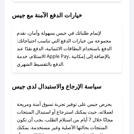
2. الصقه في خانة الدفع عند التسوق من جيس.
خيارات الدفع الآمنة مع جيس
### ماذا أفعل إذا لم يعمل كود الخصم؟
لا تقلق! يمكنك التواصل مع فريق دعم صحصح عبر
الرسائل الخاصة على تويتر أو البريد الإلكتروني،
لإتمام طلباتك في جيس بسهولة وأمان، نقدم
وسنقوم بحل المشكلة في أسرع وقت ممكن.
مجموعة من خيارات الدفع التي تناسب احتياجاتك:
الدفع باستخدام البطاقات الائتمانية، الدفع نقدًا عند
### ماذا أفعل إذا لم أجد كود خصم لمتجري
الاستلام، خدمة Apple Pay، بالإضافة إلى إمكانية
الدفع بالتقسيط الشهري.
المفضل؟
في حال عدم توفر كوبونات لمتجرك المفضل، يمكنك
مراسلتنا مباشرة وسنعمل على توفير الكوبونات في
سياسة الإرجاع والاستبدال لدى جيس
أسرع وقت ممكن.
### كيف تحصل على كوبونات خصم حصرية من
يحرص جيس على توفير تجربة تسوق آمنة ومريحة
جيس؟
لعملائه، حيث يمكنك استرجاع أو استبدال المنتجات
للحصول على كوبونات وخصومات حصرية، قم بما
مجانًا خلال 7 أيام من استلام الطلب. يجب أن تكون
يلي:
المنتجات بحالتها الأصلية وغير مستخدمة. يمكنك