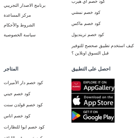
كود خصم اي هيرب
برنامج الاصدار التجريبي
كود خصم نمشي
مركز المساعدة
كود خصم ماكس
الشروط والأحكام
كود خصم ترينديول
سياسة الخصوصية
كيف استخدم تطبيق صحصح للتوفير
قبل التسوق اونلاين ؟
احصل على التطبيق
المتاجر
كود خصم دار الأميرات
كود خصم جيني
كود خصم قولدن سنت
كود خصم اناس
كود خصم ايوا للنظارات
كود خصم وقت اللياقة