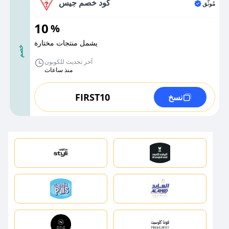
كود خصم جيس
مُوثَّق
10
%
يشمل منتجات مختارة
خصم
آخر تحديث للكوبون
منذ ساعات
FIRST10
نسخ