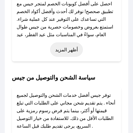
احصل على أفضل كوبونات الخصم لمتجر جيس مع
تطبيق صحصح! نوفر لك أحدث وأفضل أكواد الخصم
التي تساعدك على التوفير عند كل عملية شراء.
استمتع بعروض وخصومات حصرية من جيس طوال
العام، سواءً في المناسبات مثل عيد الفطر، عيد
الأضحى، الجمعة البيضاء (شهر نوفمبر)، رمضان،
أظهر المزيد
اليوم الوطني، يوم التأسيس، أو حتى عروض خاصة
أخرى.
### كيف تحصل على كود خصم من جيس؟
سياسة الشحن والتوصيل من جيس
باستخدام تطبيق صحصح، يمكنك العثور بسهولة على
كود خصم جيس. وفي حال عدم توفر الكوبون،
توفر جيس أفضل خدمات الشحن والتوصيل لجميع
تواصل معنا عبر تويتر أو البريد الإلكتروني لإضافته
أنحاء . يتم تقديم شحن مجاني على الطلبات التي تبلغ
بسرعة.
قيمتها أو أكثر، بينما يتم فرض رسوم رمزية على
الطلبات الأقل من ذلك. للاستفادة من خيار التوصيل
### كيفية استخدام كود خصم جيس؟
السريع، يرجى تقديم طلبك قبل الساعة .
1. انسخ كود الخصم من تطبيق صحصح.