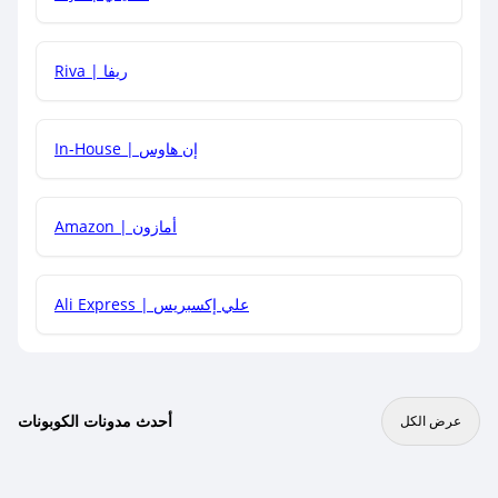
هل يمكنني جمع كود خصم مع العروض الأخرى؟
Riva | ريفا
In-House | إن هاوس
Amazon | أمازون
Ali Express | علي إكسبريس
أحدث مدونات الكوبونات
عرض الكل