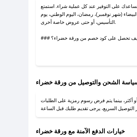
اعدك على التوفير عند كل عملية شراء. استمتع
يضاء (شهر نوفمبر)، رمضان، اليوم الوطني، يوم
التأسيس، أو حتى عروض خاصة أخرى.
### كيف تحصل على كود خصم من ورقة خضراء؟
بر تويتر أو البريد الإلكتروني لإضافته بسرعة.
### كيفية استخدام كود خصم ورقة خضراء؟
1. انسخ كود الخصم من تطبيق صحصح.
2. الصقه في خانة الدفع عند التسوق من ورقة خضراء.
ياسة الشحن والتوصيل من ورقة خضراء
### ماذا أفعل إذا لم يعمل كود الخصم؟
و أكثر، بينما يتم فرض رسوم رمزية على الطلبات
تروني، وسنقوم بحل المشكلة في أسرع وقت ممكن.
### ماذا أفعل إذا لم أجد كود خصم لمتجري المفضل؟
نعمل على توفير الكوبونات في أسرع وقت ممكن.
خيارات الدفع الآمنة مع ورقة خضراء