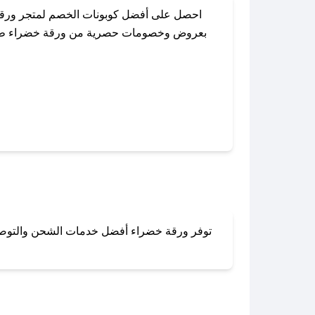
احصل على أفضل كوبونات الخصم لمتجر ورقة 
بعروض وخصومات حصرية من ورقة خضراء طوال ال
باستخدام تطبيق صحصح، يمكنك العثور بسهولة
توفر ورقة خضراء أفضل خدمات الشحن والتوصيل ل
لا تقلق! يمكنك التواص
في 