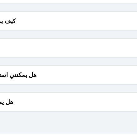
كيف يم
هل يمكنني است
هل يم