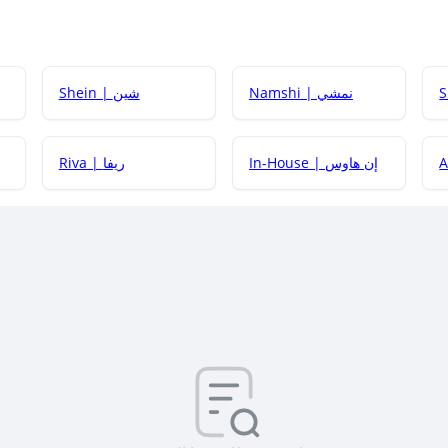
Namshi | نمشي
Shein | شين
كيف أحصل على
In-House | إن هاوس
Riva | ريفا
كيف أحصل على
كيف يم