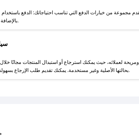
للحص
 مجموعة من خيارات الدفع التي تناسب احتياجاتك: الدفع باستخدام البطا
Apple Pay، بالإضافة إلى إمكانية الدفع بالتقسيط الشهري.
سيا
مع صحصح، تسوق بذكاء ووفّر على كل مشترياتك مع كوبونات خصم حصرية من ورقة خضراء!
بحالتها الأصلية وغير مستخدمة. يمكنك تقديم طلب الإرجاع بسهولة عبر موقعنا الإلكتروني أو من خلال خدمة العملاء.
متو