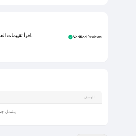
اقرأ تقييمات العملاء الأصلية والتقييمات من المشترين المتحققين. اكتشف ما يعتقده المستخدمون الحقيقيون حول خدمتنا وتعلم من تجاربهم.
Verified Reviews
الوصف
يشمل جميع 