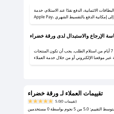
### كيف تحصل على كوبونات خصم حصرية من ورقة خضراء؟
ول على كوبونات وخصومات حصرية، قم بما يلي:
قات الائتمانية، الدفع نقدًا عند الاستلام، خدمة
- اضغط على أيقونة متابعة لمتجر ورقة خضراء في تطبيق صحصح.
- تابع حسابنا الرسمي على تويتر وقم بتفعيل زر التنبيهات.
- قم بتفعيل إشعارات تطبيق صحصح ليصلك كل جديد.
سة الإرجاع والاستبدال لدى ورقة خضراء
يحرص ورقة خضراء على توفير تجربة تسوق آمنة ومريحة لعملائه، حيث يمكنك استرجاع أو استبدال المنتجات مجانًا خلال 7 أيام من استلام الطلب. يجب أن تكون المنتجات
تقييمات العملاء لـ ورقة خضراء
(0 تقييمات)
5.0
سط التقييم: 5.0 من 5 نجوم بواسطة 0 مستخدمين