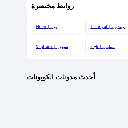
روابط مختصرة
كيف يمكنك استخدام كود الخصم؟
Trendyol | ترينديول
Noon | نون
 أحدث أكواد الخصم والعروض للمتاجر؟
Styli | ستايلي
Sephora | سيفورا
كم مدة صلاحية كود الخصم؟
أحدث مدونات الكوبونات
 توصيل مجاني أو بدون رسوم الشحن ؟
كنني معرفة إذا كان كود الخصم لا يعمل؟