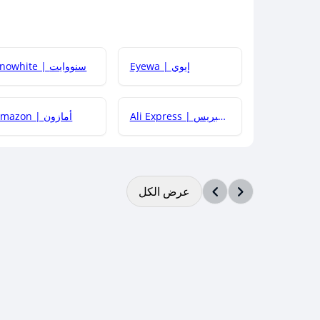
Eyewa | إيوي
Snowhite | سنووايت
Ali Express | علي إكسبريس
Amazon | أمازون
عرض الكل