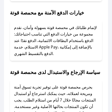
2. الصقه في خانة الدفع عند التسوق من محمصة
قوتة.
خيارات الدفع الآمنة مع محمصة قوتة
### ماذا أفعل إذا لم يعمل كود الخصم؟
لا تقلق! يمكنك التواصل مع فريق دعم صحصح عبر
لإتمام طلباتك في محمصة قوتة بسهولة وأمان، نقدم
الرسائل الخاصة على تويتر أو البريد الإلكتروني،
مجموعة من خيارات الدفع التي تناسب احتياجاتك:
وسنقوم بحل المشكلة في أسرع وقت ممكن.
الدفع باستخدام البطاقات الائتمانية، الدفع نقدًا عند
الاستلام، خدمة Apple Pay، بالإضافة إلى إمكانية
الدفع بالتقسيط الشهري.
### ماذا أفعل إذا لم أجد كود خصم لمتجري
المفضل؟
في حال عدم توفر كوبونات لمتجرك المفضل، يمكنك
سياسة الإرجاع والاستبدال لدى محمصة قوتة
مراسلتنا مباشرة وسنعمل على توفير الكوبونات في
أسرع وقت ممكن.
يحرص محمصة قوتة على توفير تجربة تسوق آمنة
### كيف تحصل على كوبونات خصم حصرية من
ومريحة لعملائه، حيث يمكنك استرجاع أو استبدال
محمصة قوتة؟
المنتجات مجانًا خلال 7 أيام من استلام الطلب. يجب
للحصول على كوبونات وخصومات حصرية، قم بما
أن تكون المنتجات بحالتها الأصلية وغير مستخدمة.