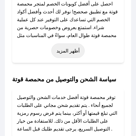
احصل على أفضل كوبونات الخصم لمتجر محمصة
قوتة مع تطبيق صحصح! نوفر لك أحدث وأفضل أكواد
الخصم التي تساعدك على التوفير عند كل عملية
شراء. استمتع بعروض وخصومات حصرية من
محمصة قوتة طوال العام، سواءً في المناسبات مثل
عيد الفطر، عيد الأضحى، الجمعة البيضاء (شهر
أظهر المزيد
نوفمبر)، رمضان، اليوم الوطني، يوم التأسيس، أو
حتى عروض خاصة أخرى.
### كيف تحصل على كود خصم من محمصة قوتة؟
سياسة الشحن والتوصيل من محمصة قوتة
باستخدام تطبيق صحصح، يمكنك العثور بسهولة على
كود خصم محمصة قوتة. وفي حال عدم توفر
توفر محمصة قوتة أفضل خدمات الشحن والتوصيل
الكوبون، تواصل معنا عبر تويتر أو البريد الإلكتروني
لجميع أنحاء . يتم تقديم شحن مجاني على الطلبات
لإضافته بسرعة.
التي تبلغ قيمتها أو أكثر، بينما يتم فرض رسوم رمزية
على الطلبات الأقل من ذلك. للاستفادة من خيار
### كيفية استخدام كود خصم محمصة قوتة؟
التوصيل السريع، يرجى تقديم طلبك قبل الساعة .
1. انسخ كود الخصم من تطبيق صحصح.