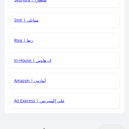
هل يمكنني استخدام كود خصم على منتجات معينة فقط؟
Styli | ستايلي
هل يمكنني جمع كود خصم مع العروض الأخرى؟
Riva | ريفا
In-House | إن هاوس
Amazon | أمازون
Ali Express | علي إكسبريس