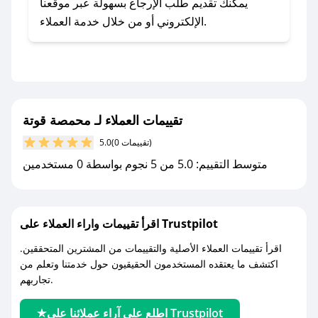
يلي:
يمكنك تقديم طلب الإرجاع بسهولة عبر موقعنا
- اضغط على أيقونة متابعة لمتجر محمصة قوتة في
الإلكتروني أو من خلال خدمة العملاء.
تطبيق صحصح.
- تابع حسابنا الرسمي على تويتر وقم بتفعيل زر
التنبيهات.
- قم بتفعيل إشعارات تطبيق صحصح ليصلك كل
جديد.
تقييمات العملاء لـ محمصة قوتة
(0 تقييمات)
5.0
مع صحصح، تسوق بذكاء ووفّر على كل مشترياتك مع
متوسط التقييم: 5.0 من 5 نجوم بواسطة 0 مستخدمين
كوبونات خصم حصرية من محمصة قوتة!
اقرأ تقييمات واراء العملاء على Trustpilot
اقرأ تقييمات العملاء الأصلية والتقييمات من المشترين المتحققين.
اكتشف ما يعتقده المستخدمون الحقيقيون حول خدمتنا وتعلم من
تجاربهم.
اطلع على آراء عملائنا على Trustpilot