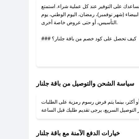
اعدك على التوفير عند كل عملية شراء. استمتع
بيضاء (شهر نوفمبر)، رمضان، اليوم الوطني، يوم
التأسيس، أو حتى عروض خاصة أخرى.
### كيف تحصل على كود خصم من باقة جلنار؟
عبر تويتر أو البريد الإلكتروني لإضافته بسرعة.
### كيفية استخدام كود خصم باقة جلنار؟
1. انسخ كود الخصم من تطبيق صحصح.
2. الصقه في خانة الدفع عند التسوق من باقة جلنار.
سياسة الشحن والتوصيل من باقة جلنار
### ماذا أفعل إذا لم يعمل كود الخصم؟
أو أكثر، بينما يتم فرض رسوم رمزية على الطلبات
تروني، وسنقوم بحل المشكلة في أسرع وقت ممكن.
### ماذا أفعل إذا لم أجد كود خصم لمتجري المفضل؟
نعمل على توفير الكوبونات في أسرع وقت ممكن.
خيارات الدفع الآمنة مع باقة جلنار