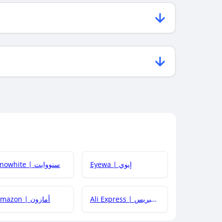
Eyewa | إيوي
Snowhite | سنووايت
Ali Express | علي إكسبريس
Amazon | أمازون