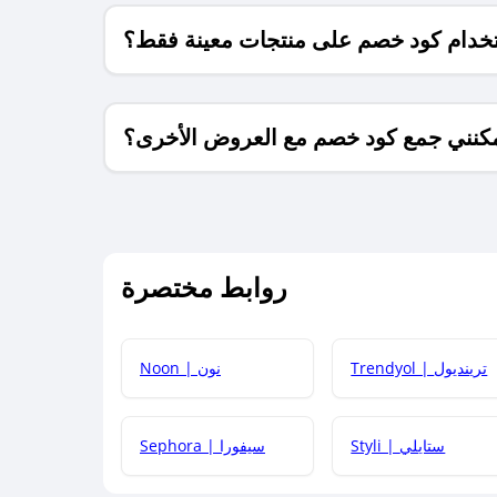
خدام كود خصم على منتجات معينة فقط؟
كنني جمع كود خصم مع العروض الأخرى؟
ما معنى كود خصم ؟
روابط مختصرة
كيف يمكنك استخدام كود الخصم؟
Trendyol | ترينديول
Noon | نون
 أحدث أكواد الخصم والعروض للمتاجر؟
Styli | ستايلي
Sephora | سيفورا