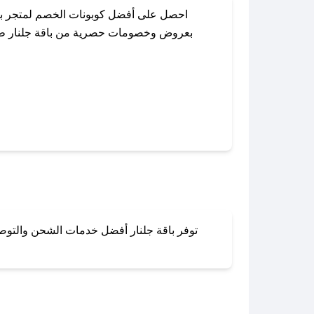
احصل على أفضل كوبونات الخصم لمتجر باق
بعروض وخصومات حصرية من باقة جلنار طوال 
باستخدام تطبيق صحصح، يمكنك العثور بسهو
توفر باقة جلنار أفضل خدمات الشحن والتوصيل
لا تقلق! يمكنك التواص
في 