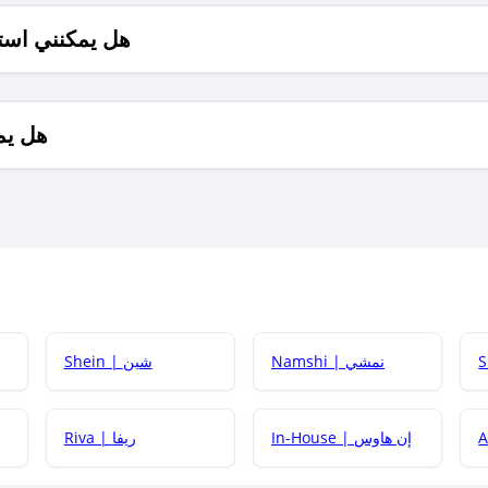
هل يمكنني است
هل يم
Namshi | نمشي
Shein | شين
كيف أحصل على
In-House | إن هاوس
Riva | ريفا