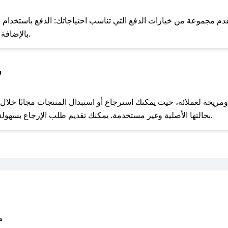
للحص
دم مجموعة من خيارات الدفع التي تناسب احتياجاتك: الدفع باستخدام البط
Apple Pay، بالإضافة إلى إمكانية الدفع بالتقسيط الشهري.
س
مع صحصح، تسوق بذكاء ووفّر على كل مشترياتك مع كوبونات خصم حصرية من باقة جلنار!
بحالتها الأصلية وغير مستخدمة. يمكنك تقديم طلب الإرجاع بسهولة عبر موقعنا الإلكتروني أو من خلال خدمة العملاء.
متو