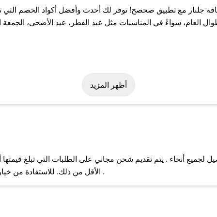
ة جلنار مع تطبيق صحصح! نوفر لك أحدث وأفضل أكواد الخصم التي تس
العام، سواءً في المناسبات مثل عيد الفطر، عيد الأضحى، الجمعة ال
لة على كود خصم باقة جلنار. وفي حال عدم توفر الكوبون، تواصل معنا 
أظهر المزيد
 لجميع أنحاء . يتم تقديم شحن مجاني على الطلبات التي تبلغ قيمتها 
ل مع فريق دعم صحصح عبر الرسائل الخاصة على تويتر أو البريد الإلك
الأقل من ذلك. للاستفادة من خيار التوصيل السريع، يرجى تقديم طلبك قبل الساعة .
حال عدم توفر كوبونات لمتجرك المفضل، يمكنك مراسلتنا مباشرة وس