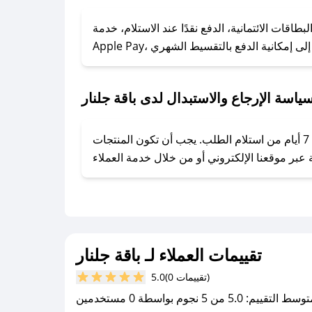
### كيف تحصل على كوبونات خصم حصرية من باقة جلنار؟
ول على كوبونات وخصومات حصرية، قم بما يلي:
اقات الائتمانية، الدفع نقدًا عند الاستلام، خدمة
- اضغط على أيقونة متابعة لمتجر باقة جلنار في تطبيق صحصح.
- تابع حسابنا الرسمي على تويتر وقم بتفعيل زر التنبيهات.
- قم بتفعيل إشعارات تطبيق صحصح ليصلك كل جديد.
ياسة الإرجاع والاستبدال لدى باقة جلنار
يحرص باقة جلنار على توفير تجربة تسوق آمنة ومريحة لعملائه، حيث يمكنك استرجاع أو استبدال المنتجات مجانًا خلال 7 أيام من استلام الطلب. يجب أن تكون المنتجات
تقييمات العملاء لـ باقة جلنار
(0 تقييمات)
5.0
سط التقييم: 5.0 من 5 نجوم بواسطة 0 مستخدمين