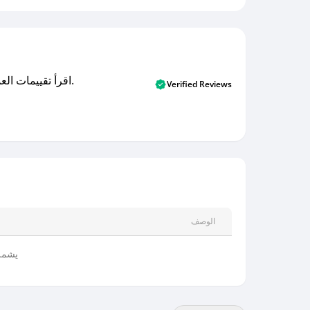
اقرأ تقييمات العملاء الأصلية والتقييمات من المشترين المتحققين. اكتشف ما يعتقده المستخدمون الحقيقيون حول خدمتنا وتعلم من تجاربهم.
Verified Reviews
الوصف
يشمل