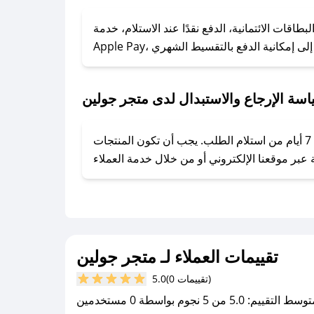
### كيف تحصل على كوبونات خصم حصرية من متجر جولين؟
ول على كوبونات وخصومات حصرية، قم بما يلي:
قات الائتمانية، الدفع نقدًا عند الاستلام، خدمة
- اضغط على أيقونة متابعة لمتجر متجر جولين في تطبيق صحصح.
- تابع حسابنا الرسمي على تويتر وقم بتفعيل زر التنبيهات.
- قم بتفعيل إشعارات تطبيق صحصح ليصلك كل جديد.
سة الإرجاع والاستبدال لدى متجر جولين
يحرص متجر جولين على توفير تجربة تسوق آمنة ومريحة لعملائه، حيث يمكنك استرجاع أو استبدال المنتجات مجانًا خلال 7 أيام من استلام الطلب. يجب أن تكون المنتجات
تقييمات العملاء لـ متجر جولين
(0 تقييمات)
5.0
سط التقييم: 5.0 من 5 نجوم بواسطة 0 مستخدمين