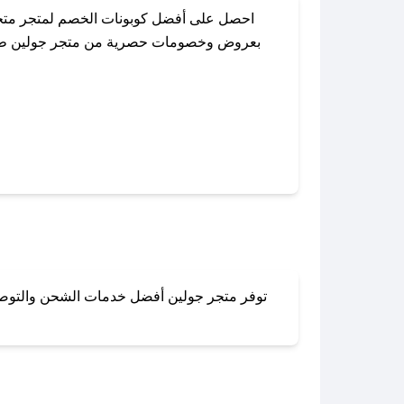
احصل على أفضل كوبونات الخصم لمتجر متجر
بعروض وخصومات حصرية من متجر جولين طوال ا
باستخدام تطبيق صحصح، يمكنك العثور بسهول
توفر متجر جولين أفضل خدمات الشحن والتوصيل 
لا تقلق! يمكنك التواص
في 