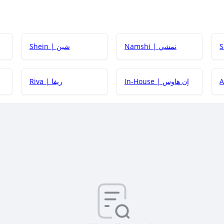
Namshi | نمشي
Shein | شين
كيف أحصل على
In-House | إن هاوس
Riva | ريفا
كيف أحصل على
كيف يم