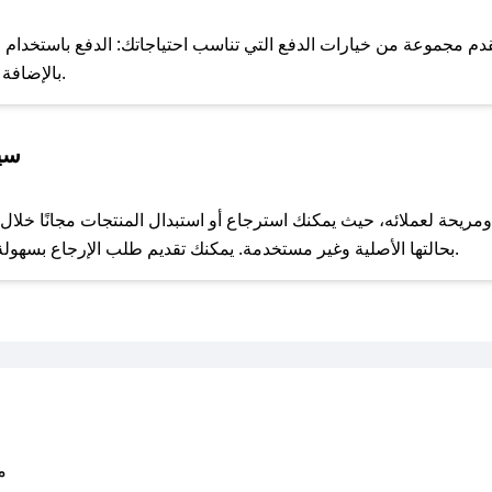
للحص
م مجموعة من خيارات الدفع التي تناسب احتياجاتك: الدفع باستخدام البطا
Apple Pay، بالإضافة إلى إمكانية الدفع بالتقسيط الشهري.
سيا
مع صحصح، تسوق بذكاء ووفّر على كل مشترياتك مع كوبونات خصم حصرية من متجر جولين!
بحالتها الأصلية وغير مستخدمة. يمكنك تقديم طلب الإرجاع بسهولة عبر موقعنا الإلكتروني أو من خلال خدمة العملاء.
متو