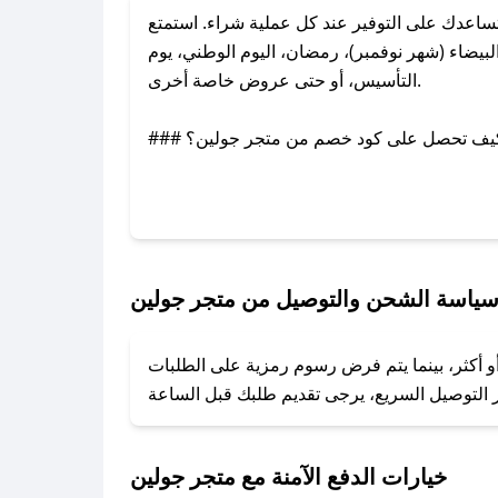
اعدك على التوفير عند كل عملية شراء. استمتع
يضاء (شهر نوفمبر)، رمضان، اليوم الوطني، يوم
التأسيس، أو حتى عروض خاصة أخرى.
### كيف تحصل على كود خصم من متجر جولين؟
بر تويتر أو البريد الإلكتروني لإضافته بسرعة.
### كيفية استخدام كود خصم متجر جولين؟
1. انسخ كود الخصم من تطبيق صحصح.
2. الصقه في خانة الدفع عند التسوق من متجر جولين.
ياسة الشحن والتوصيل من متجر جولين
### ماذا أفعل إذا لم يعمل كود الخصم؟
و أكثر، بينما يتم فرض رسوم رمزية على الطلبات
تروني، وسنقوم بحل المشكلة في أسرع وقت ممكن.
### ماذا أفعل إذا لم أجد كود خصم لمتجري المفضل؟
نعمل على توفير الكوبونات في أسرع وقت ممكن.
خيارات الدفع الآمنة مع متجر جولين