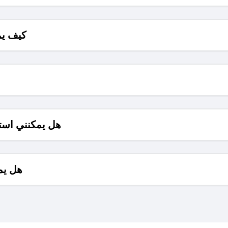
كيف يم
هل يمكنني است
هل يم