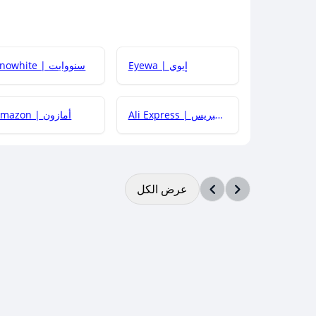
Eyewa | إيوي
Snowhite | سنووايت
Ali Express | علي إكسبريس
Amazon | أمازون
عرض الكل