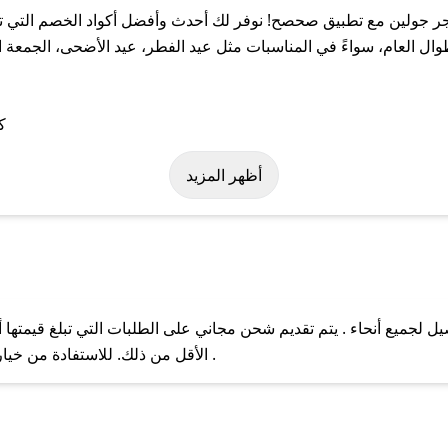
 جولين مع تطبيق صحصح! نوفر لك أحدث وأفضل أكواد الخصم التي تس
لعام، سواءً في المناسبات مثل عيد الفطر، عيد الأضحى، الجمعة الب
ة على كود خصم متجر جولين. وفي حال عدم توفر الكوبون، تواصل معنا ع
أظهر المزيد
س
لجميع أنحاء . يتم تقديم شحن مجاني على الطلبات التي تبلغ قيمتها أ
ل مع فريق دعم صحصح عبر الرسائل الخاصة على تويتر أو البريد الإلك
الأقل من ذلك. للاستفادة من خيار التوصيل السريع، يرجى تقديم طلبك قبل الساعة .
حال عدم توفر كوبونات لمتجرك المفضل، يمكنك مراسلتنا مباشرة وس