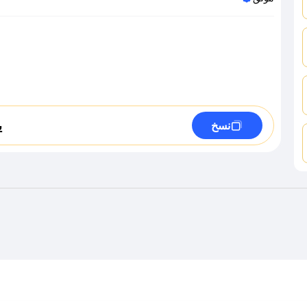
ي
نسخ