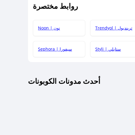
روابط مختصرة
كيف يمكنك استخدام كود الخصم؟
Trendyol | ترينديول
Noon | نون
 أحدث أكواد الخصم والعروض للمتاجر؟
Styli | ستايلي
Sephora | سيفورا
كم مدة صلاحية كود الخصم؟
أحدث مدونات الكوبونات
 توصيل مجاني أو بدون رسوم الشحن ؟
كنني معرفة إذا كان كود الخصم لا يعمل؟