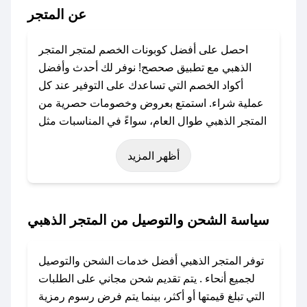
عن المتجر
احصل على أفضل كوبونات الخصم لمتجر المتجر
الذهبي مع تطبيق صحصح! نوفر لك أحدث وأفضل
أكواد الخصم التي تساعدك على التوفير عند كل
عملية شراء. استمتع بعروض وخصومات حصرية من
المتجر الذهبي طوال العام، سواءً في المناسبات مثل
عيد الفطر، عيد الأضحى، الجمعة البيضاء (شهر
أظهر المزيد
نوفمبر)، رمضان، اليوم الوطني، يوم التأسيس، أو
حتى عروض خاصة أخرى.
### كيف تحصل على كود خصم من المتجر الذهبي؟
سياسة الشحن والتوصيل من المتجر الذهبي
باستخدام تطبيق صحصح، يمكنك العثور بسهولة على
كود خصم المتجر الذهبي. وفي حال عدم توفر
توفر المتجر الذهبي أفضل خدمات الشحن والتوصيل
الكوبون، تواصل معنا عبر تويتر أو البريد الإلكتروني
لجميع أنحاء . يتم تقديم شحن مجاني على الطلبات
لإضافته بسرعة.
التي تبلغ قيمتها أو أكثر، بينما يتم فرض رسوم رمزية