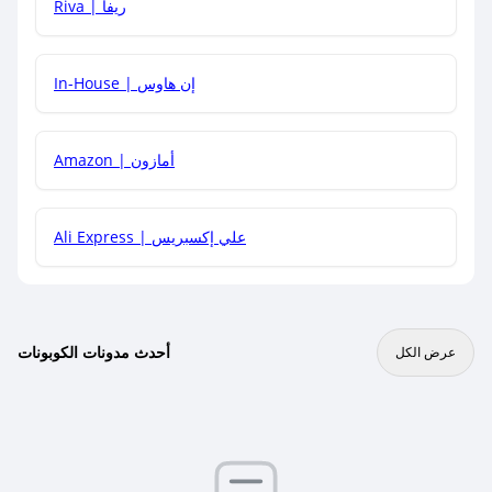
هل يمكنني جمع كود خصم مع العروض الأخرى؟
Riva | ريفا
In-House | إن هاوس
Amazon | أمازون
Ali Express | علي إكسبريس
أحدث مدونات الكوبونات
عرض الكل