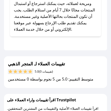
المتجر الذهبي؟
ومريحة لعملائه، حيث يمكنك استرجاع أو استبدال
للحصول على كوبونات وخصومات حصرية، قم بما
المنتجات مجانًا خلال 7 أيام من استلام الطلب. يجب
يلي:
أن تكون المنتجات بحالتها الأصلية وغير مستخدمة.
- اضغط على أيقونة متابعة لمتجر المتجر الذهبي في
يمكنك تقديم طلب الإرجاع بسهولة عبر موقعنا
تطبيق صحصح.
الإلكتروني أو من خلال خدمة العملاء.
- تابع حسابنا الرسمي على تويتر وقم بتفعيل زر
التنبيهات.
- قم بتفعيل إشعارات تطبيق صحصح ليصلك كل
جديد.
تقييمات العملاء لـ المتجر الذهبي
مع صحصح، تسوق بذكاء ووفّر على كل مشترياتك مع
(0 تقييمات)
5.0
كوبونات خصم حصرية من المتجر الذهبي!
متوسط التقييم: 5.0 من 5 نجوم بواسطة 0 مستخدمين
اقرأ تقييمات واراء العملاء على Trustpilot
اقرأ تقييمات العملاء الأصلية والتقييمات من المشترين المتحققين.