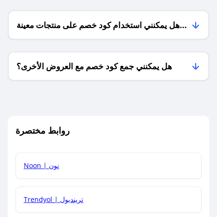
هل يمكنني استخدام كود خصم على منتجات معينة
فقط؟
هل يمكنني جمع كود خصم مع العروض الأخرى؟
ما معنى كود خصم ؟
روابط مختصرة
كيف يمكنك استخدام كود الخصم؟
Noon | نون
كيف أحصل على أحدث أكواد الخصم والعروض للمتاجر؟
Trendyol | ترينديول