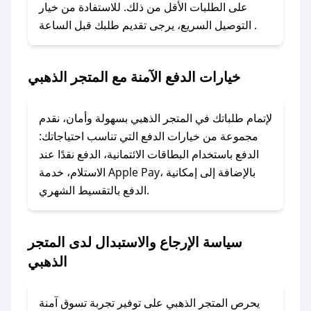
على الطلبات الأقل من ذلك. للاستفادة من خيار
### كيفية استخدام كود خصم المتجر الذهبي؟
التوصيل السريع، يرجى تقديم طلبك قبل الساعة .
1. انسخ كود الخصم من تطبيق صحصح.
2. الصقه في خانة الدفع عند التسوق من المتجر
الذهبي.
خيارات الدفع الآمنة مع المتجر الذهبي
### ماذا أفعل إذا لم يعمل كود الخصم؟
لا تقلق! يمكنك التواصل مع فريق دعم صحصح عبر
لإتمام طلباتك في المتجر الذهبي بسهولة وأمان، نقدم
الرسائل الخاصة على تويتر أو البريد الإلكتروني،
مجموعة من خيارات الدفع التي تناسب احتياجاتك:
وسنقوم بحل المشكلة في أسرع وقت ممكن.
الدفع باستخدام البطاقات الائتمانية، الدفع نقدًا عند
الاستلام، خدمة Apple Pay، بالإضافة إلى إمكانية
الدفع بالتقسيط الشهري.
### ماذا أفعل إذا لم أجد كود خصم لمتجري
المفضل؟
في حال عدم توفر كوبونات لمتجرك المفضل، يمكنك
سياسة الإرجاع والاستبدال لدى المتجر
مراسلتنا مباشرة وسنعمل على توفير الكوبونات في
الذهبي
أسرع وقت ممكن.
### كيف تحصل على كوبونات خصم حصرية من
يحرص المتجر الذهبي على توفير تجربة تسوق آمنة