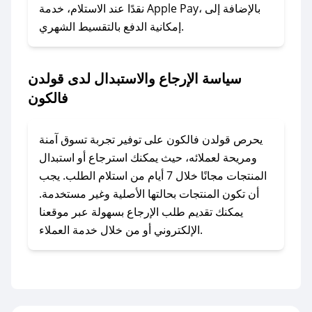
نقدًا عند الاستلام، خدمة Apple Pay، بالإضافة إلى
إمكانية الدفع بالتقسيط الشهري.
### ماذا أفعل إذا لم أجد كود خصم لمتجري
المفضل؟
في حال عدم توفر كوبونات لمتجرك المفضل، يمكنك
سياسة الإرجاع والاستبدال لدى قولدن
مراسلتنا مباشرة وسنعمل على توفير الكوبونات في
فالكون
أسرع وقت ممكن.
### كيف تحصل على كوبونات خصم حصرية من
يحرص قولدن فالكون على توفير تجربة تسوق آمنة
قولدن فالكون؟
ومريحة لعملائه، حيث يمكنك استرجاع أو استبدال
للحصول على كوبونات وخصومات حصرية، قم بما
المنتجات مجانًا خلال 7 أيام من استلام الطلب. يجب
يلي:
أن تكون المنتجات بحالتها الأصلية وغير مستخدمة.
- اضغط على أيقونة متابعة لمتجر قولدن فالكون في
يمكنك تقديم طلب الإرجاع بسهولة عبر موقعنا
تطبيق صحصح.
الإلكتروني أو من خلال خدمة العملاء.
- تابع حسابنا الرسمي على تويتر وقم بتفعيل زر
التنبيهات.
- قم بتفعيل إشعارات تطبيق صحصح ليصلك كل
جديد.