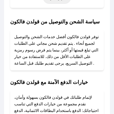
حتى عروض خاصة أخرى.
### كيف تحصل على كود خصم من قولدن فالكون؟
سياسة الشحن والتوصيل من قولدن فالكون
باستخدام تطبيق صحصح، يمكنك العثور بسهولة على
كود خصم قولدن فالكون. وفي حال عدم توفر
توفر قولدن فالكون أفضل خدمات الشحن والتوصيل
الكوبون، تواصل معنا عبر تويتر أو البريد الإلكتروني
لجميع أنحاء . يتم تقديم شحن مجاني على الطلبات
لإضافته بسرعة.
التي تبلغ قيمتها أو أكثر، بينما يتم فرض رسوم رمزية
على الطلبات الأقل من ذلك. للاستفادة من خيار
### كيفية استخدام كود خصم قولدن فالكون؟
التوصيل السريع، يرجى تقديم طلبك قبل الساعة .
1. انسخ كود الخصم من تطبيق صحصح.
2. الصقه في خانة الدفع عند التسوق من قولدن
فالكون.
خيارات الدفع الآمنة مع قولدن فالكون
### ماذا أفعل إذا لم يعمل كود الخصم؟
لا تقلق! يمكنك التواصل مع فريق دعم صحصح عبر
لإتمام طلباتك في قولدن فالكون بسهولة وأمان،
الرسائل الخاصة على تويتر أو البريد الإلكتروني،
نقدم مجموعة من خيارات الدفع التي تناسب
وسنقوم بحل المشكلة في أسرع وقت ممكن.
احتياجاتك: الدفع باستخدام البطاقات الائتمانية، الدفع