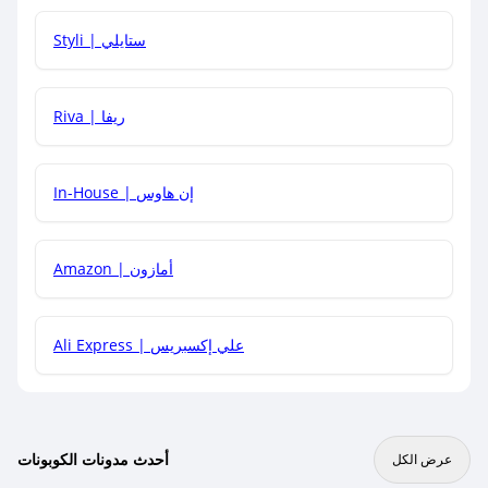
هل يمكنني استخدام كود خصم على منتجات معينة فقط؟
Styli | ستايلي
هل يمكنني جمع كود خصم مع العروض الأخرى؟
Riva | ريفا
In-House | إن هاوس
Amazon | أمازون
Ali Express | علي إكسبريس
أحدث مدونات الكوبونات
عرض الكل