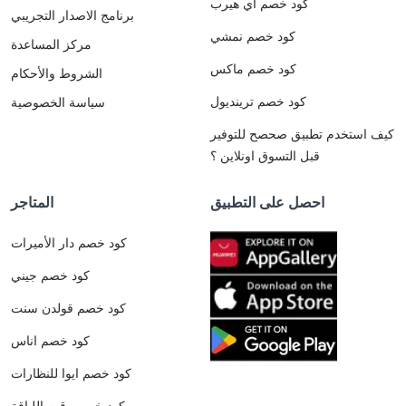
كود خصم اي هيرب
برنامج الاصدار التجريبي
كود خصم نمشي
مركز المساعدة
كود خصم ماكس
الشروط والأحكام
كود خصم ترينديول
سياسة الخصوصية
كيف استخدم تطبيق صحصح للتوفير
قبل التسوق اونلاين ؟
احصل على التطبيق
المتاجر
كود خصم دار الأميرات
كود خصم جيني
كود خصم قولدن سنت
كود خصم اناس
كود خصم ايوا للنظارات
كود خصم وقت اللياقة