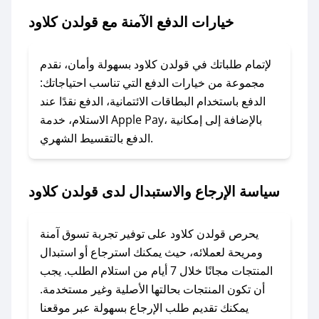
كلاود.
خيارات الدفع الآمنة مع قولدن كلاود
### ماذا أفعل إذا لم يعمل كود الخصم؟
لا تقلق! يمكنك التواصل مع فريق دعم صحصح عبر
لإتمام طلباتك في قولدن كلاود بسهولة وأمان، نقدم
الرسائل الخاصة على تويتر أو البريد الإلكتروني،
مجموعة من خيارات الدفع التي تناسب احتياجاتك:
وسنقوم بحل المشكلة في أسرع وقت ممكن.
الدفع باستخدام البطاقات الائتمانية، الدفع نقدًا عند
الاستلام، خدمة Apple Pay، بالإضافة إلى إمكانية
الدفع بالتقسيط الشهري.
### ماذا أفعل إذا لم أجد كود خصم لمتجري
المفضل؟
في حال عدم توفر كوبونات لمتجرك المفضل، يمكنك
سياسة الإرجاع والاستبدال لدى قولدن كلاود
مراسلتنا مباشرة وسنعمل على توفير الكوبونات في
أسرع وقت ممكن.
يحرص قولدن كلاود على توفير تجربة تسوق آمنة
### كيف تحصل على كوبونات خصم حصرية من
ومريحة لعملائه، حيث يمكنك استرجاع أو استبدال
قولدن كلاود؟
المنتجات مجانًا خلال 7 أيام من استلام الطلب. يجب
للحصول على كوبونات وخصومات حصرية، قم بما
أن تكون المنتجات بحالتها الأصلية وغير مستخدمة.
يلي:
يمكنك تقديم طلب الإرجاع بسهولة عبر موقعنا