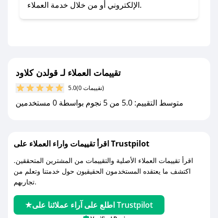
- اضغط على أيقونة متابعة لمتجر قولدن كلاود في
الإلكتروني أو من خلال خدمة العملاء.
تطبيق صحصح.
- تابع حسابنا الرسمي على تويتر وقم بتفعيل زر
التنبيهات.
- قم بتفعيل إشعارات تطبيق صحصح ليصلك كل
جديد.
تقييمات العملاء لـ قولدن كلاود
(0 تقييمات)
5.0
مع صحصح، تسوق بذكاء ووفّر على كل مشترياتك مع
متوسط التقييم: 5.0 من 5 نجوم بواسطة 0 مستخدمين
كوبونات خصم حصرية من قولدن كلاود!
اقرأ تقييمات واراء العملاء على Trustpilot
اقرأ تقييمات العملاء الأصلية والتقييمات من المشترين المتحققين.
اكتشف ما يعتقده المستخدمون الحقيقيون حول خدمتنا وتعلم من
تجاربهم.
اطلع على آراء عملائنا على Trustpilot