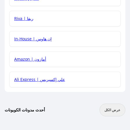
هل يمكنني جمع كود خصم مع العروض الأخرى؟
Riva | ريفا
In-House | إن هاوس
Amazon | أمازون
Ali Express | علي إكسبريس
أحدث مدونات الكوبونات
عرض الكل