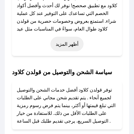
كلاود مع تطبيق صحصح! نوفر لك أحدث وأفضل أكواد
الخصم التي تساعدك على التوفير عند كل عملية
شراء. استمتع بعروض وخصومات حصرية من قولدن
كلاود طوال العام، سواءً في المناسبات مثل عيد
الفطر، عيد الأضحى، الجمعة البيضاء (شهر نوفمبر)،
أظهر المزيد
رمضان، اليوم الوطني، يوم التأسيس، أو حتى عروض
خاصة أخرى.
### كيف تحصل على كود خصم من قولدن كلاود؟
سياسة الشحن والتوصيل من قولدن كلاود
باستخدام تطبيق صحصح، يمكنك العثور بسهولة على
كود خصم قولدن كلاود. وفي حال عدم توفر الكوبون،
توفر قولدن كلاود أفضل خدمات الشحن والتوصيل
تواصل معنا عبر تويتر أو البريد الإلكتروني لإضافته
لجميع أنحاء . يتم تقديم شحن مجاني على الطلبات
بسرعة.
التي تبلغ قيمتها أو أكثر، بينما يتم فرض رسوم رمزية
على الطلبات الأقل من ذلك. للاستفادة من خيار
### كيفية استخدام كود خصم قولدن كلاود؟
التوصيل السريع، يرجى تقديم طلبك قبل الساعة .
1. انسخ كود الخصم من تطبيق صحصح.
2. الصقه في خانة الدفع عند التسوق من قولدن