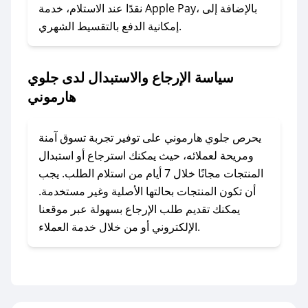
وسنقوم بحل المشكلة في أسرع وقت ممكن.
نقدًا عند الاستلام، خدمة Apple Pay، بالإضافة إلى
إمكانية الدفع بالتقسيط الشهري.
### ماذا أفعل إذا لم أجد كود خصم لمتجري
المفضل؟
سياسة الإرجاع والاستبدال لدى جلوي
في حال عدم توفر كوبونات لمتجرك المفضل، يمكنك
هارموني
مراسلتنا مباشرة وسنعمل على توفير الكوبونات في
أسرع وقت ممكن.
يحرص جلوي هارموني على توفير تجربة تسوق آمنة
### كيف تحصل على كوبونات خصم حصرية من
ومريحة لعملائه، حيث يمكنك استرجاع أو استبدال
جلوي هارموني؟
المنتجات مجانًا خلال 7 أيام من استلام الطلب. يجب
للحصول على كوبونات وخصومات حصرية، قم بما
أن تكون المنتجات بحالتها الأصلية وغير مستخدمة.
يلي:
يمكنك تقديم طلب الإرجاع بسهولة عبر موقعنا
- اضغط على أيقونة متابعة لمتجر جلوي هارموني في
الإلكتروني أو من خلال خدمة العملاء.
تطبيق صحصح.
- تابع حسابنا الرسمي على تويتر وقم بتفعيل زر
التنبيهات.
- قم بتفعيل إشعارات تطبيق صحصح ليصلك كل