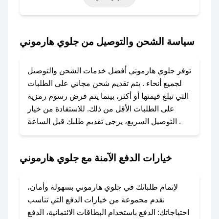
حتى عروض خاصة أخرى.
### كيف تحصل على كود خصم من جلوي
سياسة الشحن والتوصيل من جلوي هارموني
هارموني؟
باستخدام تطبيق صحصح، يمكنك العثور بسهولة على
توفر جلوي هارموني أفضل خدمات الشحن والتوصيل
كود خصم جلوي هارموني. وفي حال عدم توفر
لجميع أنحاء . يتم تقديم شحن مجاني على الطلبات
الكوبون، تواصل معنا عبر تويتر أو البريد الإلكتروني
التي تبلغ قيمتها أو أكثر، بينما يتم فرض رسوم رمزية
لإضافته بسرعة.
على الطلبات الأقل من ذلك. للاستفادة من خيار
التوصيل السريع، يرجى تقديم طلبك قبل الساعة .
### كيفية استخدام كود خصم جلوي هارموني؟
1. انسخ كود الخصم من تطبيق صحصح.
2. الصقه في خانة الدفع عند التسوق من جلوي
خيارات الدفع الآمنة مع جلوي هارموني
هارموني.
### ماذا أفعل إذا لم يعمل كود الخصم؟
لإتمام طلباتك في جلوي هارموني بسهولة وأمان،
لا تقلق! يمكنك التواصل مع فريق دعم صحصح عبر
نقدم مجموعة من خيارات الدفع التي تناسب
الرسائل الخاصة على تويتر أو البريد الإلكتروني،
احتياجاتك: الدفع باستخدام البطاقات الائتمانية، الدفع