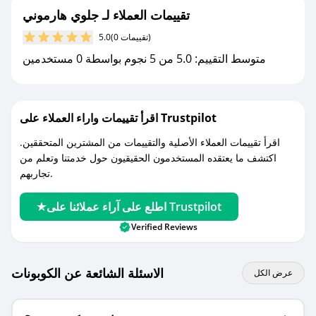
جديد.
تقييمات العملاء لـ جلوي هارموني
(0 تقييمات)
5.0
مع صحصح، تسوق بذكاء ووفّر على كل مشترياتك مع
متوسط التقييم: 5.0 من 5 نجوم بواسطة 0 مستخدمين
كوبونات خصم حصرية من جلوي هارموني!
اقرأ تقييمات واراء العملاء على Trustpilot
اقرأ تقييمات العملاء الأصلية والتقييمات من المشترين المتحققين.
اكتشف ما يعتقده المستخدمون الحقيقيون حول خدمتنا وتعلم من
تجاربهم.
اطلع على آراء عملائنا على Trustpilot
Verified Reviews
الاسئلة الشائعة عن الكوبونات
عرض الكل