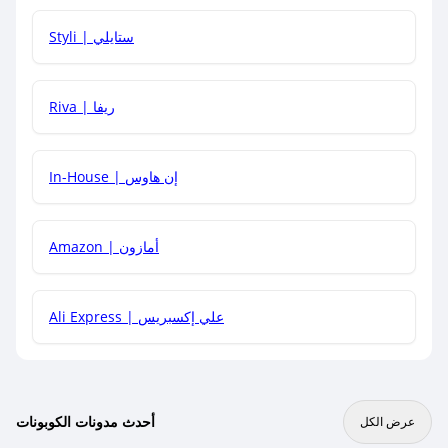
هل يمكنني استخدام كود خصم على منتجات معينة فقط؟
Styli | ستايلي
هل يمكنني جمع كود خصم مع العروض الأخرى؟
Riva | ريفا
In-House | إن هاوس
Amazon | أمازون
Ali Express | علي إكسبريس
أحدث مدونات الكوبونات
عرض الكل