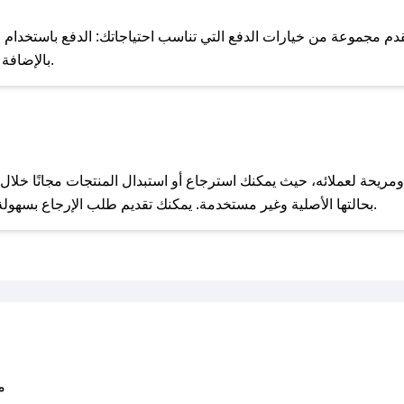
للحص
م مجموعة من خيارات الدفع التي تناسب احتياجاتك: الدفع باستخدام البطا
Apple Pay، بالإضافة إلى إمكانية الدفع بالتقسيط الشهري.
مع صحصح، تسوق بذكاء ووفّر على كل مشترياتك مع كوبونات خصم حصرية من قلبوسه!
بحالتها الأصلية وغير مستخدمة. يمكنك تقديم طلب الإرجاع بسهولة عبر موقعنا الإلكتروني أو من خلال خدمة العملاء.
متو