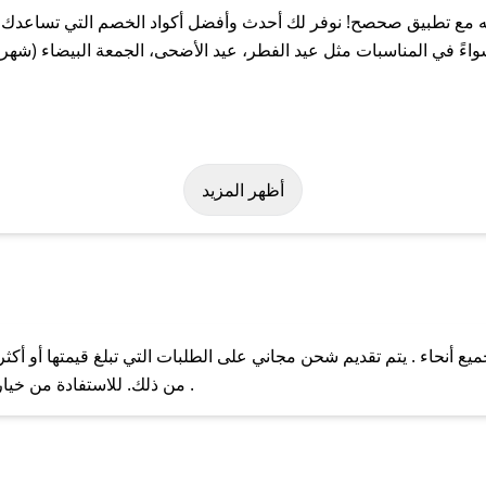
مع تطبيق صحصح! نوفر لك أحدث وأفضل أكواد الخصم التي تساعدك عل
 في المناسبات مثل عيد الفطر، عيد الأضحى، الجمعة البيضاء (شهر نو
سهولة على كود خصم قلبوسه. وفي حال عدم توفر الكوبون، تواصل معنا ع
أظهر المزيد
أنحاء . يتم تقديم شحن مجاني على الطلبات التي تبلغ قيمتها أو أكثر
ل مع فريق دعم صحصح عبر الرسائل الخاصة على تويتر أو البريد الإلك
من ذلك. للاستفادة من خيار التوصيل السريع، يرجى تقديم طلبك قبل الساعة .
حال عدم توفر كوبونات لمتجرك المفضل، يمكنك مراسلتنا مباشرة وس