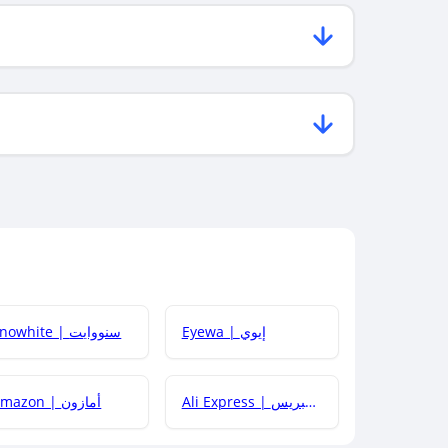
Eyewa | إيوي
Snowhite | سنووايت
Ali Express | علي إكسبريس
Amazon | أمازون