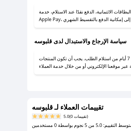
### كيف تحصل على كوبونات خصم حصرية من قلبوسه؟
ول على كوبونات وخصومات حصرية، قم بما يلي:
قات الائتمانية، الدفع نقدًا عند الاستلام، خدمة
- اضغط على أيقونة متابعة لمتجر قلبوسه في تطبيق صحصح.
- تابع حسابنا الرسمي على تويتر وقم بتفعيل زر التنبيهات.
- قم بتفعيل إشعارات تطبيق صحصح ليصلك كل جديد.
سياسة الإرجاع والاستبدال لدى قلبوسه
يحرص قلبوسه على توفير تجربة تسوق آمنة ومريحة لعملائه، حيث يمكنك استرجاع أو استبدال المنتجات مجانًا خلال 7 أيام من استلام الطلب. يجب أن تكون المنتجات
تقييمات العملاء لـ قلبوسه
(0 تقييمات)
5.0
سط التقييم: 5.0 من 5 نجوم بواسطة 0 مستخدمين