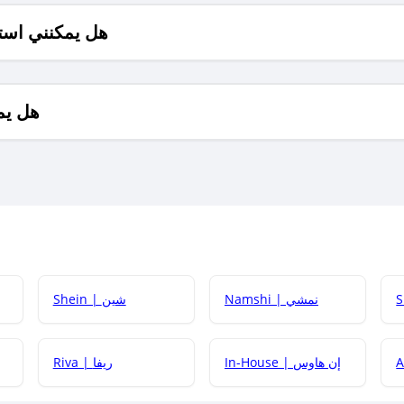
هل يمكنني است
هل يم
Namshi | نمشي
Shein | شين
كيف أحصل على
In-House | إن هاوس
Riva | ريفا