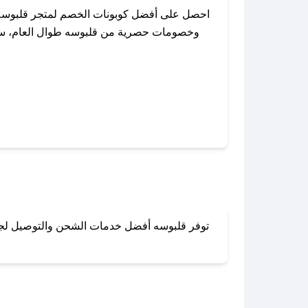
احصل على أفضل كوبونات الخصم لمتجر قلبوسه 
وخصومات حصرية من قلبوسه طوال العام، سواءً
باستخدام تطبيق صحصح، يمكنك العثور ب
توفر قلبوسه أفضل خدمات الشحن والتوصيل لجميع 
لا تقلق! يمكنك التواص
في 