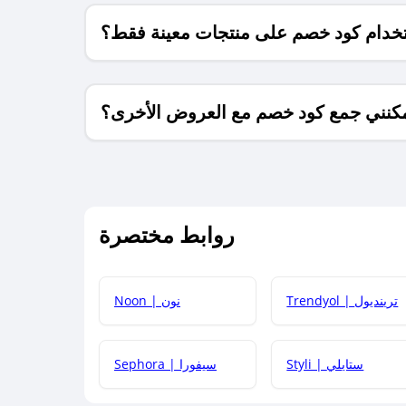
خدام كود خصم على منتجات معينة فقط؟
كنني جمع كود خصم مع العروض الأخرى؟
ما معنى كود خصم ؟
روابط مختصرة
كيف يمكنك استخدام كود الخصم؟
Trendyol | ترينديول
Noon | نون
 أحدث أكواد الخصم والعروض للمتاجر؟
Styli | ستايلي
Sephora | سيفورا