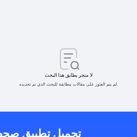
كيف أحصل على
كيف يم
لا متجر يطابق هذا البحث
لم يتم العثور على مقالات مطابقة للبحث الذي تم تحديده.
هل يمكنني است
تحميل تطبيق صح