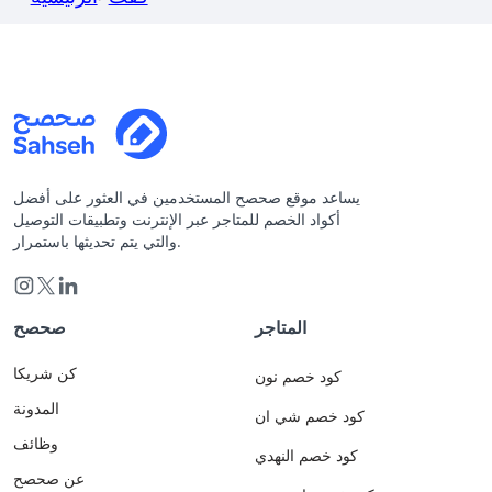
يساعد موقع صحصح المستخدمين في العثور على أفضل
أكواد الخصم للمتاجر عبر الإنترنت وتطبيقات التوصيل
والتي يتم تحديثها باستمرار.
المتاجر
صحصح
كن شريكا
كود خصم نون
المدونة
كود خصم شي ان
وظائف
كود خصم النهدي
عن صحصح