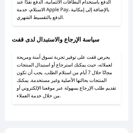
### ماذا أفعل إذا لم أجد كود خصم لمتجري
الدفع باستخدام البطاقات الائتمانية، الدفع نقدًا عند
المفضل؟
الاستلام، خدمة Apple Pay، بالإضافة إلى إمكانية
الدفع بالتقسيط الشهري.
في حال عدم توفر كوبونات لمتجرك المفضل، يمكنك
مراسلتنا مباشرة وسنعمل على توفير الكوبونات في
أسرع وقت ممكن.
سياسة الإرجاع والاستبدال لدى قفت
### كيف تحصل على كوبونات خصم حصرية من
قفت؟
يحرص قفت على توفير تجربة تسوق آمنة ومريحة
للحصول على كوبونات وخصومات حصرية، قم بما
لعملائه، حيث يمكنك استرجاع أو استبدال المنتجات
يلي:
مجانًا خلال 7 أيام من استلام الطلب. يجب أن تكون
- اضغط على أيقونة متابعة لمتجر قفت في تطبيق
المنتجات بحالتها الأصلية وغير مستخدمة. يمكنك
صحصح.
تقديم طلب الإرجاع بسهولة عبر موقعنا الإلكتروني أو
- تابع حسابنا الرسمي على تويتر وقم بتفعيل زر
من خلال خدمة العملاء.
التنبيهات.
- قم بتفعيل إشعارات تطبيق صحصح ليصلك كل
جديد.