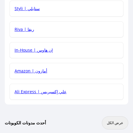
هل يمكنني استخدام كود خصم على منتجات معينة فقط؟
Styli | ستايلي
هل يمكنني جمع كود خصم مع العروض الأخرى؟
Riva | ريفا
In-House | إن هاوس
Amazon | أمازون
Ali Express | علي إكسبريس
أحدث مدونات الكوبونات
عرض الكل