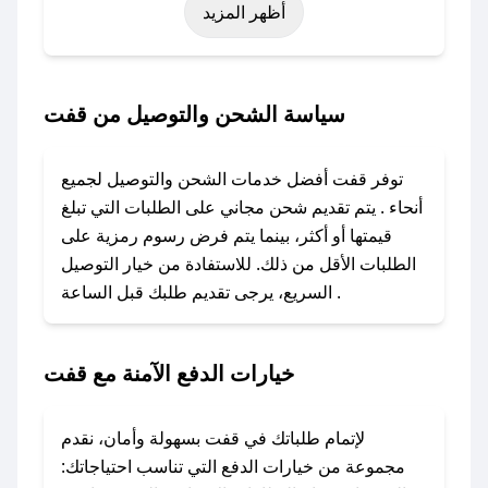
أظهر المزيد
اليوم الوطني، يوم التأسيس، أو حتى عروض خاصة
أخرى.
### كيف تحصل على كود خصم من قفت؟
سياسة الشحن والتوصيل من قفت
باستخدام تطبيق صحصح، يمكنك العثور بسهولة على
كود خصم قفت. وفي حال عدم توفر الكوبون، تواصل
توفر قفت أفضل خدمات الشحن والتوصيل لجميع
معنا عبر تويتر أو البريد الإلكتروني لإضافته بسرعة.
أنحاء . يتم تقديم شحن مجاني على الطلبات التي تبلغ
قيمتها أو أكثر، بينما يتم فرض رسوم رمزية على
### كيفية استخدام كود خصم قفت؟
الطلبات الأقل من ذلك. للاستفادة من خيار التوصيل
1. انسخ كود الخصم من تطبيق صحصح.
السريع، يرجى تقديم طلبك قبل الساعة .
2. الصقه في خانة الدفع عند التسوق من قفت.
### ماذا أفعل إذا لم يعمل كود الخصم؟
خيارات الدفع الآمنة مع قفت
لا تقلق! يمكنك التواصل مع فريق دعم صحصح عبر
الرسائل الخاصة على تويتر أو البريد الإلكتروني،
وسنقوم بحل المشكلة في أسرع وقت ممكن.
لإتمام طلباتك في قفت بسهولة وأمان، نقدم
مجموعة من خيارات الدفع التي تناسب احتياجاتك: