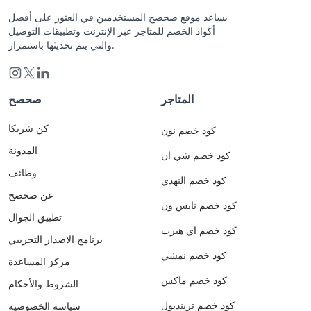
يساعد موقع صحصح المستخدمين في العثور على أفضل
أكواد الخصم للمتاجر عبر الإنترنت وتطبيقات التوصيل
والتي يتم تحديثها باستمرار.
المتاجر
صحصح
كن شريكا
كود خصم نون
المدونة
كود خصم شي ان
وظائف
كود خصم النهدي
عن صحصح
كود خصم نايس ون
تطبيق الجوال
كود خصم اي هيرب
برنامج الاصدار التجريبي
كود خصم نمشي
مركز المساعدة
كود خصم ماكس
الشروط والأحكام
كود خصم ترينديول
سياسة الخصوصية