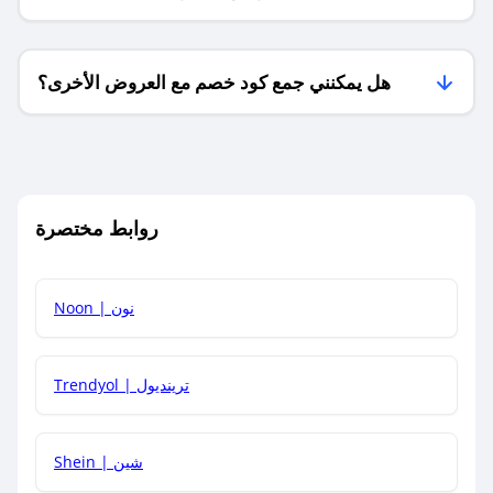
فقط؟
هل يمكنني جمع كود خصم مع العروض الأخرى؟
ما معنى كود خصم ؟
روابط مختصرة
كيف يمكنك استخدام كود الخصم؟
Noon | نون
كيف أحصل على أحدث أكواد الخصم والعروض للمتاجر؟
Trendyol | ترينديول
كم مدة صلاحية كود الخصم؟
Shein | شين