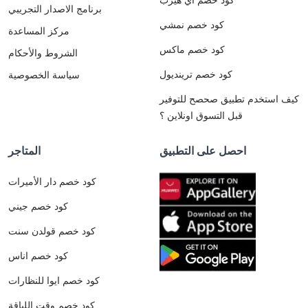
برنامج الاصدار التجريبي
كود خصم نمشي
مركز المساعدة
كود خصم ماكس
الشروط والأحكام
كود خصم ترينديول
سياسة الخصوصية
كيف استخدم تطبيق صحصح للتوفير
قبل التسوق اونلاين ؟
احصل على التطبيق
المتاجر
كود خصم دار الأميرات
كود خصم جيني
كود خصم قولدن سنت
كود خصم اناس
كود خصم ايوا للنظارات
كود خصم وقت اللياقة