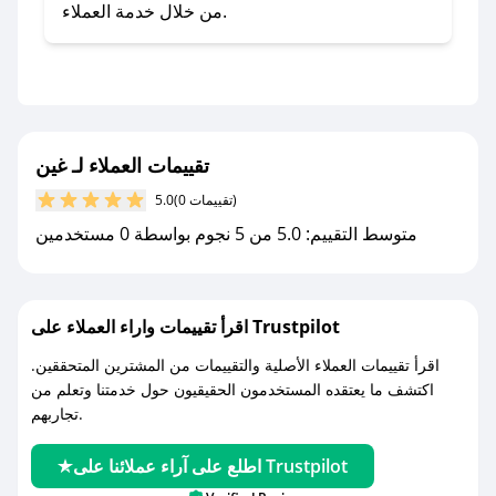
- تابع حسابنا الرسمي على تويتر وقم بتفعيل زر
من خلال خدمة العملاء.
التنبيهات.
- قم بتفعيل إشعارات تطبيق صحصح ليصلك كل
جديد.
مع صحصح، تسوق بذكاء ووفّر على كل مشترياتك مع
تقييمات العملاء لـ غين
كوبونات خصم حصرية من غين!
(0 تقييمات)
5.0
متوسط التقييم: 5.0 من 5 نجوم بواسطة 0 مستخدمين
اقرأ تقييمات واراء العملاء على Trustpilot
اقرأ تقييمات العملاء الأصلية والتقييمات من المشترين المتحققين.
اكتشف ما يعتقده المستخدمون الحقيقيون حول خدمتنا وتعلم من
تجاربهم.
اطلع على آراء عملائنا على Trustpilot