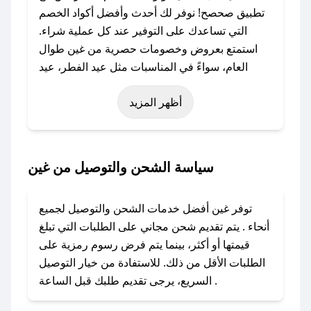
تطبيق صحصح! نوفر لك أحدث وأفضل أكواد الخصم
التي تساعدك على التوفير عند كل عملية شراء.
استمتع بعروض وخصومات حصرية من غين طوال
العام، سواءً في المناسبات مثل عيد الفطر، عيد
الأضحى، الجمعة البيضاء (شهر نوفمبر)، رمضان،
أظهر المزيد
اليوم الوطني، يوم التأسيس، أو حتى عروض خاصة
أخرى.
### كيف تحصل على كود خصم من غين؟
سياسة الشحن والتوصيل من غين
باستخدام تطبيق صحصح، يمكنك العثور بسهولة على
كود خصم غين. وفي حال عدم توفر الكوبون، تواصل
توفر غين أفضل خدمات الشحن والتوصيل لجميع
معنا عبر تويتر أو البريد الإلكتروني لإضافته بسرعة.
أنحاء . يتم تقديم شحن مجاني على الطلبات التي تبلغ
قيمتها أو أكثر، بينما يتم فرض رسوم رمزية على
### كيفية استخدام كود خصم غين؟
الطلبات الأقل من ذلك. للاستفادة من خيار التوصيل
1. انسخ كود الخصم من تطبيق صحصح.
السريع، يرجى تقديم طلبك قبل الساعة .
2. الصقه في خانة الدفع عند التسوق من غين.