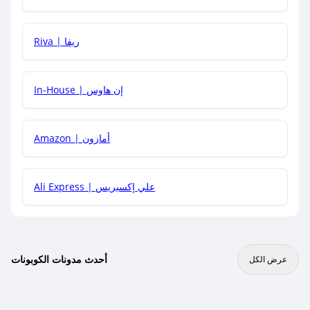
هل يمكنني جمع كود خصم مع العروض الأخرى؟
Riva | ريفا
In-House | إن هاوس
Amazon | أمازون
Ali Express | علي إكسبريس
أحدث مدونات الكوبونات
عرض الكل