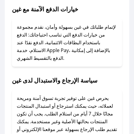
### ماذا أفعل إذا لم يعمل كود الخصم؟
خيارات الدفع الآمنة مع غين
لا تقلق! يمكنك التواصل مع فريق دعم صحصح عبر
الرسائل الخاصة على تويتر أو البريد الإلكتروني،
وسنقوم بحل المشكلة في أسرع وقت ممكن.
لإتمام طلباتك في غين بسهولة وأمان، نقدم مجموعة
من خيارات الدفع التي تناسب احتياجاتك: الدفع
### ماذا أفعل إذا لم أجد كود خصم لمتجري
باستخدام البطاقات الائتمانية، الدفع نقدًا عند
المفضل؟
الاستلام، خدمة Apple Pay، بالإضافة إلى إمكانية
الدفع بالتقسيط الشهري.
في حال عدم توفر كوبونات لمتجرك المفضل، يمكنك
مراسلتنا مباشرة وسنعمل على توفير الكوبونات في
أسرع وقت ممكن.
سياسة الإرجاع والاستبدال لدى غين
### كيف تحصل على كوبونات خصم حصرية من
غين؟
يحرص غين على توفير تجربة تسوق آمنة ومريحة
للحصول على كوبونات وخصومات حصرية، قم بما
لعملائه، حيث يمكنك استرجاع أو استبدال المنتجات
يلي:
مجانًا خلال 7 أيام من استلام الطلب. يجب أن تكون
- اضغط على أيقونة متابعة لمتجر غين في تطبيق
المنتجات بحالتها الأصلية وغير مستخدمة. يمكنك
صحصح.
تقديم طلب الإرجاع بسهولة عبر موقعنا الإلكتروني أو