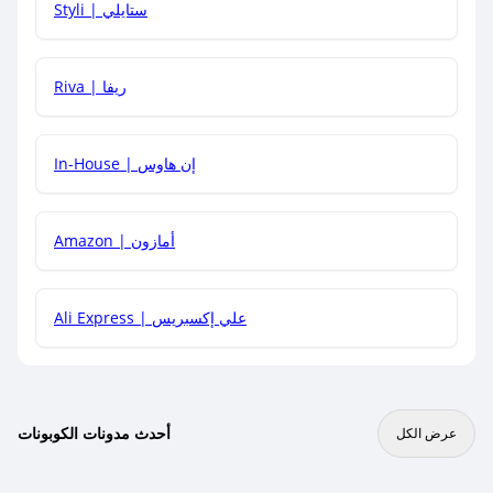
Styli | ستايلي
هل يمكنني جمع كود خصم مع العروض الأخرى؟
Riva | ريفا
In-House | إن هاوس
Amazon | أمازون
Ali Express | علي إكسبريس
أحدث مدونات الكوبونات
عرض الكل