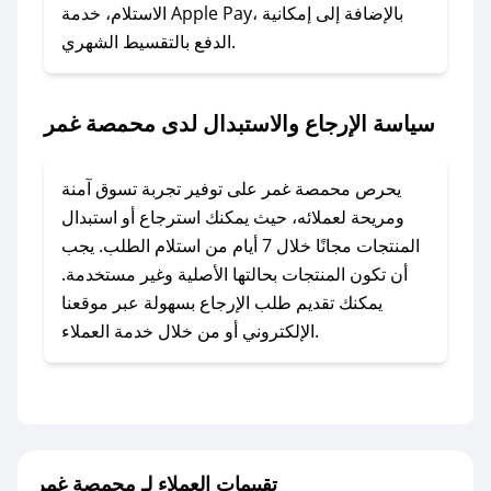
الاستلام، خدمة Apple Pay، بالإضافة إلى إمكانية
الدفع بالتقسيط الشهري.
### ماذا أفعل إذا لم أجد كود خصم لمتجري
المفضل؟
في حال عدم توفر كوبونات لمتجرك المفضل، يمكنك
سياسة الإرجاع والاستبدال لدى محمصة غمر
مراسلتنا مباشرة وسنعمل على توفير الكوبونات في
أسرع وقت ممكن.
يحرص محمصة غمر على توفير تجربة تسوق آمنة
### كيف تحصل على كوبونات خصم حصرية من
ومريحة لعملائه، حيث يمكنك استرجاع أو استبدال
محمصة غمر؟
المنتجات مجانًا خلال 7 أيام من استلام الطلب. يجب
للحصول على كوبونات وخصومات حصرية، قم بما
أن تكون المنتجات بحالتها الأصلية وغير مستخدمة.
يلي:
يمكنك تقديم طلب الإرجاع بسهولة عبر موقعنا
- اضغط على أيقونة متابعة لمتجر محمصة غمر في
الإلكتروني أو من خلال خدمة العملاء.
تطبيق صحصح.
- تابع حسابنا الرسمي على تويتر وقم بتفعيل زر
التنبيهات.
- قم بتفعيل إشعارات تطبيق صحصح ليصلك كل
جديد.
تقييمات العملاء لـ محمصة غمر