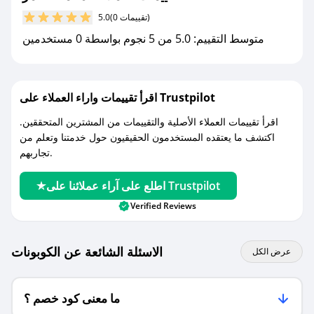
(0 تقييمات)
5.0
مع صحصح، تسوق بذكاء ووفّر على كل مشترياتك مع
متوسط التقييم: 5.0 من 5 نجوم بواسطة 0 مستخدمين
كوبونات خصم حصرية من محمصة غمر!
اقرأ تقييمات واراء العملاء على Trustpilot
اقرأ تقييمات العملاء الأصلية والتقييمات من المشترين المتحققين.
اكتشف ما يعتقده المستخدمون الحقيقيون حول خدمتنا وتعلم من
تجاربهم.
اطلع على آراء عملائنا على Trustpilot
Verified Reviews
الاسئلة الشائعة عن الكوبونات
عرض الكل
ما معنى كود خصم ؟