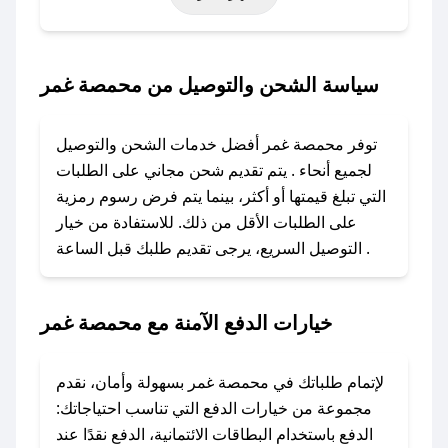
حتى عروض خاصة أخرى.
### كيف تحصل على كود خصم من محمصة غمر؟
سياسة الشحن والتوصيل من محمصة غمر
باستخدام تطبيق صحصح، يمكنك العثور بسهولة على
كود خصم محمصة غمر. وفي حال عدم توفر
توفر محمصة غمر أفضل خدمات الشحن والتوصيل
الكوبون، تواصل معنا عبر تويتر أو البريد الإلكتروني
لجميع أنحاء . يتم تقديم شحن مجاني على الطلبات
لإضافته بسرعة.
التي تبلغ قيمتها أو أكثر، بينما يتم فرض رسوم رمزية
على الطلبات الأقل من ذلك. للاستفادة من خيار
### كيفية استخدام كود خصم محمصة غمر؟
التوصيل السريع، يرجى تقديم طلبك قبل الساعة .
1. انسخ كود الخصم من تطبيق صحصح.
2. الصقه في خانة الدفع عند التسوق من محمصة
غمر.
خيارات الدفع الآمنة مع محمصة غمر
### ماذا أفعل إذا لم يعمل كود الخصم؟
لا تقلق! يمكنك التواصل مع فريق دعم صحصح عبر
لإتمام طلباتك في محمصة غمر بسهولة وأمان، نقدم
الرسائل الخاصة على تويتر أو البريد الإلكتروني،
مجموعة من خيارات الدفع التي تناسب احتياجاتك:
وسنقوم بحل المشكلة في أسرع وقت ممكن.
الدفع باستخدام البطاقات الائتمانية، الدفع نقدًا عند