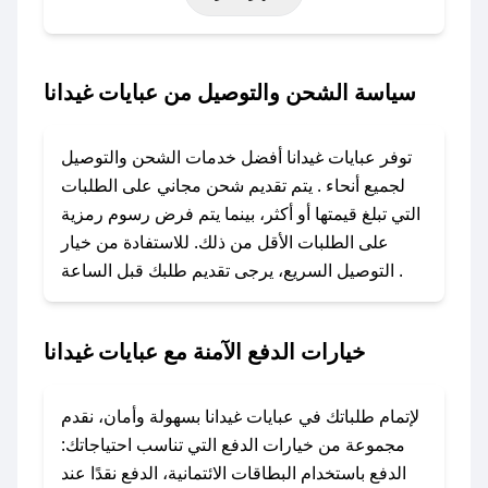
حتى عروض خاصة أخرى.
### كيف تحصل على كود خصم من عبايات غيدانا؟
سياسة الشحن والتوصيل من عبايات غيدانا
باستخدام تطبيق صحصح، يمكنك العثور بسهولة على
كود خصم عبايات غيدانا. وفي حال عدم توفر
توفر عبايات غيدانا أفضل خدمات الشحن والتوصيل
الكوبون، تواصل معنا عبر تويتر أو البريد الإلكتروني
لجميع أنحاء . يتم تقديم شحن مجاني على الطلبات
لإضافته بسرعة.
التي تبلغ قيمتها أو أكثر، بينما يتم فرض رسوم رمزية
على الطلبات الأقل من ذلك. للاستفادة من خيار
### كيفية استخدام كود خصم عبايات غيدانا؟
التوصيل السريع، يرجى تقديم طلبك قبل الساعة .
1. انسخ كود الخصم من تطبيق صحصح.
2. الصقه في خانة الدفع عند التسوق من عبايات
غيدانا.
خيارات الدفع الآمنة مع عبايات غيدانا
### ماذا أفعل إذا لم يعمل كود الخصم؟
لا تقلق! يمكنك التواصل مع فريق دعم صحصح عبر
لإتمام طلباتك في عبايات غيدانا بسهولة وأمان، نقدم
الرسائل الخاصة على تويتر أو البريد الإلكتروني،
مجموعة من خيارات الدفع التي تناسب احتياجاتك:
وسنقوم بحل المشكلة في أسرع وقت ممكن.
الدفع باستخدام البطاقات الائتمانية، الدفع نقدًا عند