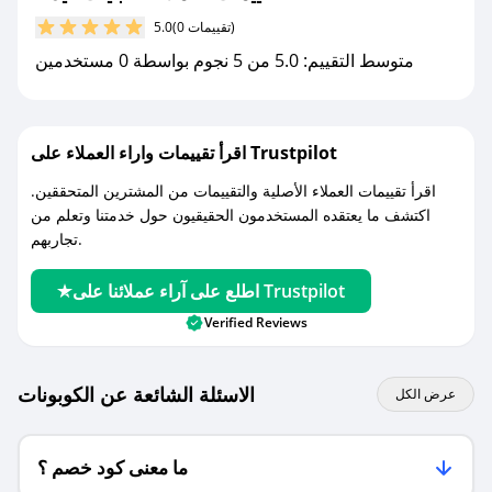
(0 تقييمات)
5.0
مع صحصح، تسوق بذكاء ووفّر على كل مشترياتك مع
متوسط التقييم: 5.0 من 5 نجوم بواسطة 0 مستخدمين
كوبونات خصم حصرية من عبايات غيدانا!
اقرأ تقييمات واراء العملاء على Trustpilot
اقرأ تقييمات العملاء الأصلية والتقييمات من المشترين المتحققين.
اكتشف ما يعتقده المستخدمون الحقيقيون حول خدمتنا وتعلم من
تجاربهم.
اطلع على آراء عملائنا على Trustpilot
Verified Reviews
الاسئلة الشائعة عن الكوبونات
عرض الكل
ما معنى كود خصم ؟