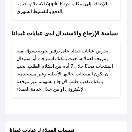
الاستلام، خدمة Apple Pay، بالإضافة إلى إمكانية
الدفع بالتقسيط الشهري.
### ماذا أفعل إذا لم أجد كود خصم لمتجري
المفضل؟
في حال عدم توفر كوبونات لمتجرك المفضل، يمكنك
سياسة الإرجاع والاستبدال لدى عبايات غيدانا
مراسلتنا مباشرة وسنعمل على توفير الكوبونات في
أسرع وقت ممكن.
يحرص عبايات غيدانا على توفير تجربة تسوق آمنة
### كيف تحصل على كوبونات خصم حصرية من
ومريحة لعملائه، حيث يمكنك استرجاع أو استبدال
عبايات غيدانا؟
المنتجات مجانًا خلال 7 أيام من استلام الطلب. يجب
للحصول على كوبونات وخصومات حصرية، قم بما
أن تكون المنتجات بحالتها الأصلية وغير مستخدمة.
يلي:
يمكنك تقديم طلب الإرجاع بسهولة عبر موقعنا
- اضغط على أيقونة متابعة لمتجر عبايات غيدانا في
الإلكتروني أو من خلال خدمة العملاء.
تطبيق صحصح.
- تابع حسابنا الرسمي على تويتر وقم بتفعيل زر
التنبيهات.
- قم بتفعيل إشعارات تطبيق صحصح ليصلك كل
جديد.
تقييمات العملاء لـ عبايات غيدانا