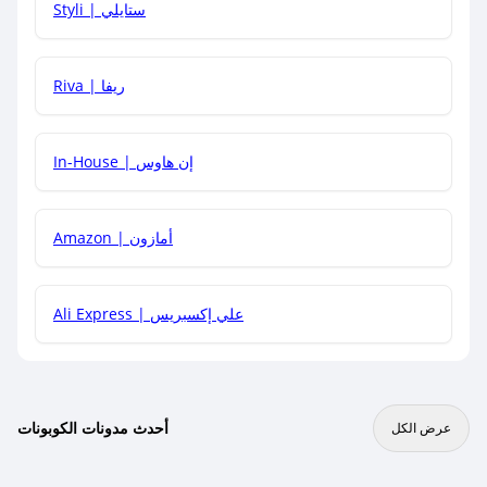
Styli | ستايلي
هل يمكنني جمع كود خصم مع العروض الأخرى؟
Riva | ريفا
In-House | إن هاوس
Amazon | أمازون
Ali Express | علي إكسبريس
أحدث مدونات الكوبونات
عرض الكل