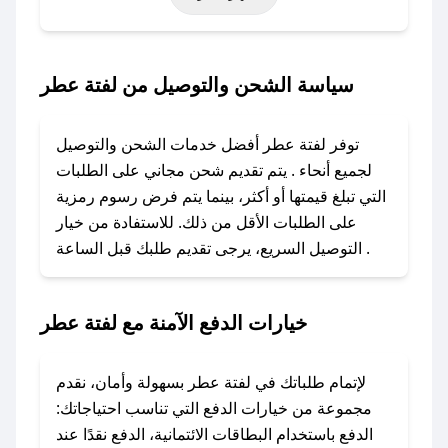
خاصة أخرى.
### كيف تحصل على كود خصم من لفتة عطر؟
سياسة الشحن والتوصيل من لفتة عطر
باستخدام تطبيق صحصح، يمكنك العثور بسهولة على
كود خصم لفتة عطر. وفي حال عدم توفر الكوبون،
توفر لفتة عطر أفضل خدمات الشحن والتوصيل
تواصل معنا عبر تويتر أو البريد الإلكتروني لإضافته
لجميع أنحاء . يتم تقديم شحن مجاني على الطلبات
بسرعة.
التي تبلغ قيمتها أو أكثر، بينما يتم فرض رسوم رمزية
على الطلبات الأقل من ذلك. للاستفادة من خيار
### كيفية استخدام كود خصم لفتة عطر؟
التوصيل السريع، يرجى تقديم طلبك قبل الساعة .
1. انسخ كود الخصم من تطبيق صحصح.
2. الصقه في خانة الدفع عند التسوق من لفتة عطر.
خيارات الدفع الآمنة مع لفتة عطر
### ماذا أفعل إذا لم يعمل كود الخصم؟
لا تقلق! يمكنك التواصل مع فريق دعم صحصح عبر
الرسائل الخاصة على تويتر أو البريد الإلكتروني،
لإتمام طلباتك في لفتة عطر بسهولة وأمان، نقدم
وسنقوم بحل المشكلة في أسرع وقت ممكن.
مجموعة من خيارات الدفع التي تناسب احتياجاتك:
الدفع باستخدام البطاقات الائتمانية، الدفع نقدًا عند