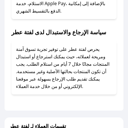
### ماذا أفعل إذا لم أجد كود خصم لمتجري
الاستلام، خدمة Apple Pay، بالإضافة إلى إمكانية
الدفع بالتقسيط الشهري.
المفضل؟
في حال عدم توفر كوبونات لمتجرك المفضل، يمكنك
مراسلتنا مباشرة وسنعمل على توفير الكوبونات في
سياسة الإرجاع والاستبدال لدى لفتة عطر
أسرع وقت ممكن.
### كيف تحصل على كوبونات خصم حصرية من
يحرص لفتة عطر على توفير تجربة تسوق آمنة
لفتة عطر؟
ومريحة لعملائه، حيث يمكنك استرجاع أو استبدال
للحصول على كوبونات وخصومات حصرية، قم بما
المنتجات مجانًا خلال 7 أيام من استلام الطلب. يجب
يلي:
أن تكون المنتجات بحالتها الأصلية وغير مستخدمة.
- اضغط على أيقونة متابعة لمتجر لفتة عطر في
يمكنك تقديم طلب الإرجاع بسهولة عبر موقعنا
تطبيق صحصح.
الإلكتروني أو من خلال خدمة العملاء.
- تابع حسابنا الرسمي على تويتر وقم بتفعيل زر
التنبيهات.
- قم بتفعيل إشعارات تطبيق صحصح ليصلك كل
جديد.
تقييمات العملاء لـ لفتة عطر