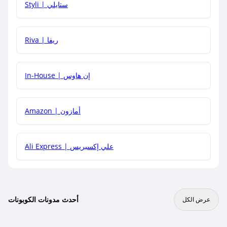
Styli | ستايلي
هل يمكنني جمع كود خصم مع العروض الأخرى؟
Riva | ريفا
In-House | إن هاوس
Amazon | أمازون
Ali Express | علي إكسبريس
أحدث مدونات الكوبونات
عرض الكل