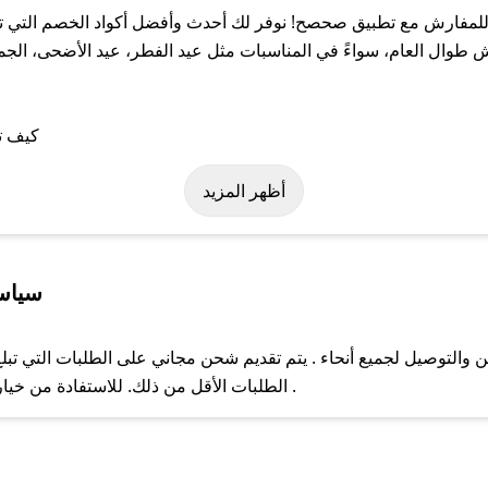
لمفارش مع تطبيق صحصح! نوفر لك أحدث وأفضل أكواد الخصم التي تس
ل العام، سواءً في المناسبات مثل عيد الفطر، عيد الأضحى، الجمعة
ى كود خصم غارلين للمفارش. وفي حال عدم توفر الكوبون، تواصل معنا ع
أظهر المزيد
سياسة
لتوصيل لجميع أنحاء . يتم تقديم شحن مجاني على الطلبات التي تبلغ 
ل مع فريق دعم صحصح عبر الرسائل الخاصة على تويتر أو البريد الإلك
الطلبات الأقل من ذلك. للاستفادة من خيار التوصيل السريع، يرجى تقديم طلبك قبل الساعة .
حال عدم توفر كوبونات لمتجرك المفضل، يمكنك مراسلتنا مباشرة وس