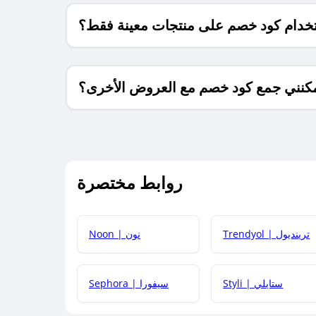
خدام كود خصم على منتجات معينة فقط؟
كنني جمع كود خصم مع العروض الأخرى؟
ما معنى كود خصم ؟
روابط مختصرة
كيف يمكنك استخدام كود الخصم؟
Trendyol | ترينديول
Noon | نون
 أحدث أكواد الخصم والعروض للمتاجر؟
Styli | ستايلي
Sephora | سيفورا