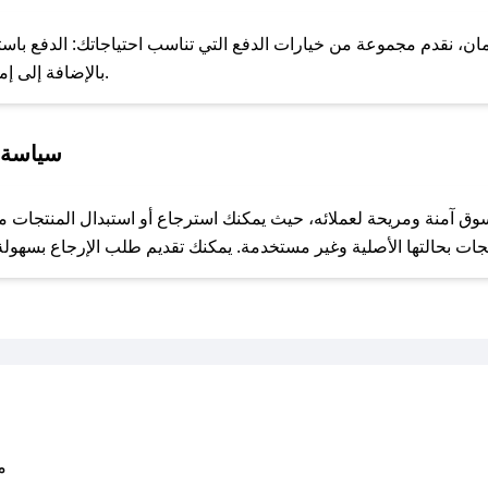
للحص
، نقدم مجموعة من خيارات الدفع التي تناسب احتياجاتك: الدفع باستخدام 
خدمة Apple Pay، بالإضافة إلى إمكانية الدفع بالتقسيط الشهري.
سياسة ا
مع صحصح، تسوق بذكاء ووفّر على كل مشترياتك مع كوبونات خصم حصرية من غارلين للمفارش!
متو