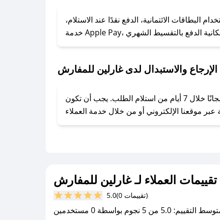
### كيف تحصل على كوبونات خصم حصرية من غارلين للمفارش؟
ول على كوبونات وخصومات حصرية، قم بما يلي:
البطاقات الائتمانية، الدفع نقدًا عند الاستلام،
- اضغط على أيقونة متابعة لمتجر غارلين للمفارش في تطبيق صحصح.
- تابع حسابنا الرسمي على تويتر وقم بتفعيل زر التنبيهات.
- قم بتفعيل إشعارات تطبيق صحصح ليصلك كل جديد.
لإرجاع والاستبدال لدى غارلين للمفارش
يحرص غارلين للمفارش على توفير تجربة تسوق آمنة ومريحة لعملائه، حيث يمكنك استرجاع أو استبدال المنتجات مجانًا خلال 7 أيام من استلام الطلب. يجب أن تكون
تقييمات العملاء لـ غارلين للمفارش
(0 تقييمات)
5.0
سط التقييم: 5.0 من 5 نجوم بواسطة 0 مستخدمين