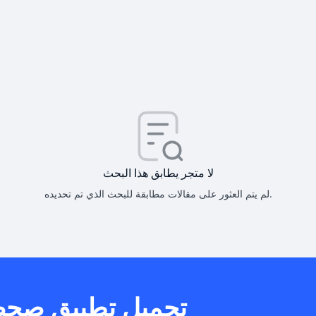
كيف أحصل على
كيف يم
لا متجر يطابق هذا البحث
لم يتم العثور على مقالات مطابقة للبحث الذي تم تحديده.
هل يمكنني است
تحميل تطبيق صح