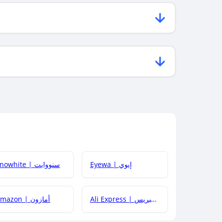
Eyewa | إيوي
Snowhite | سنووايت
Ali Express | علي إكسبريس
Amazon | أمازون