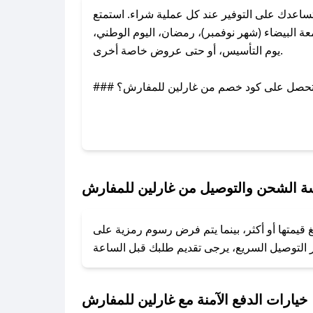
اعدك على التوفير عند كل عملية شراء. استمتع
 البيضاء (شهر نوفمبر)، رمضان، اليوم الوطني،
يوم التأسيس، أو حتى عروض خاصة أخرى.
### كيف تحصل على كود خصم من غارلين للمفارش؟
بر تويتر أو البريد الإلكتروني لإضافته بسرعة.
### كيفية استخدام كود خصم غارلين للمفارش؟
1. انسخ كود الخصم من تطبيق صحصح.
2. الصقه في خانة الدفع عند التسوق من غارلين للمفارش.
 الشحن والتوصيل من غارلين للمفارش
### ماذا أفعل إذا لم يعمل كود الخصم؟
قيمتها أو أكثر، بينما يتم فرض رسوم رمزية على
تروني، وسنقوم بحل المشكلة في أسرع وقت ممكن.
### ماذا أفعل إذا لم أجد كود خصم لمتجري المفضل؟
نعمل على توفير الكوبونات في أسرع وقت ممكن.
خيارات الدفع الآمنة مع غارلين للمفارش