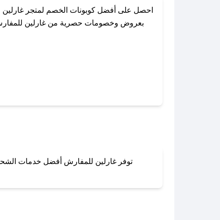
احصل على أفضل كوبونات الخصم لمتجر غارلين ل
بعروض وخصومات حصرية من غارلين للمفارش طوا
باستخدام تطبيق صحصح، يمكنك العثور بسهولة عل
توفر غارلين للمفارش أفضل خدمات الشحن وا
لا تقلق! يمكنك التواص
في 