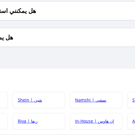
هل يمكنني است
هل يم
Namshi | نمشي
Shein | شين
كيف أحصل على
In-House | إن هاوس
Riva | ريفا