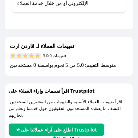
تطبيق صحصح.
الإلكتروني أو من خلال خدمة العملاء.
- تابع حسابنا الرسمي على تويتر وقم بتفعيل زر
التنبيهات.
- قم بتفعيل إشعارات تطبيق صحصح ليصلك كل
جديد.
تقييمات العملاء لـ قاردن ارت
مع صحصح، تسوق بذكاء ووفّر على كل مشترياتك مع
(0 تقييمات)
5.0
كوبونات خصم حصرية من قاردن ارت!
متوسط التقييم: 5.0 من 5 نجوم بواسطة 0 مستخدمين
اقرأ تقييمات واراء العملاء على Trustpilot
اقرأ تقييمات العملاء الأصلية والتقييمات من المشترين المتحققين.
اكتشف ما يعتقده المستخدمون الحقيقيون حول خدمتنا وتعلم من
تجاربهم.
اطلع على آراء عملائنا على Trustpilot