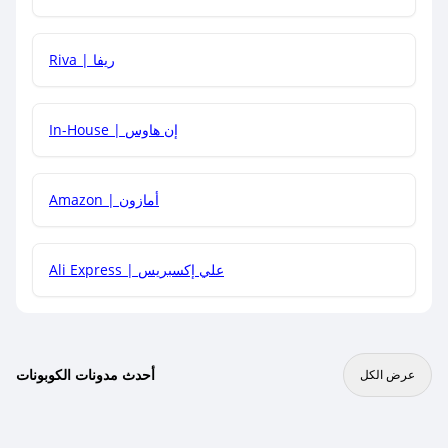
هل يمكنني جمع كود خصم مع العروض الأخرى؟
Riva | ريفا
In-House | إن هاوس
Amazon | أمازون
Ali Express | علي إكسبريس
أحدث مدونات الكوبونات
عرض الكل