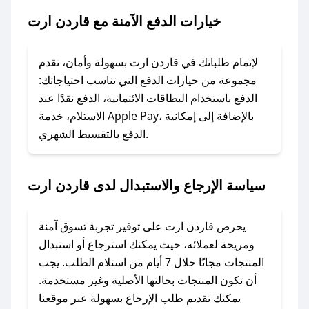
خيارات الدفع الآمنة مع قاردن ارت
### ماذا أفعل إذا لم يعمل كود الخصم؟
لا تقلق! يمكنك التواصل مع فريق دعم صحصح عبر
الرسائل الخاصة على تويتر أو البريد الإلكتروني،
لإتمام طلباتك في قاردن ارت بسهولة وأمان، نقدم
وسنقوم بحل المشكلة في أسرع وقت ممكن.
مجموعة من خيارات الدفع التي تناسب احتياجاتك:
الدفع باستخدام البطاقات الائتمانية، الدفع نقدًا عند
### ماذا أفعل إذا لم أجد كود خصم لمتجري
الاستلام، خدمة Apple Pay، بالإضافة إلى إمكانية
الدفع بالتقسيط الشهري.
المفضل؟
في حال عدم توفر كوبونات لمتجرك المفضل، يمكنك
مراسلتنا مباشرة وسنعمل على توفير الكوبونات في
سياسة الإرجاع والاستبدال لدى قاردن ارت
أسرع وقت ممكن.
### كيف تحصل على كوبونات خصم حصرية من
يحرص قاردن ارت على توفير تجربة تسوق آمنة
قاردن ارت؟
ومريحة لعملائه، حيث يمكنك استرجاع أو استبدال
للحصول على كوبونات وخصومات حصرية، قم بما
المنتجات مجانًا خلال 7 أيام من استلام الطلب. يجب
يلي:
أن تكون المنتجات بحالتها الأصلية وغير مستخدمة.
- اضغط على أيقونة متابعة لمتجر قاردن ارت في
يمكنك تقديم طلب الإرجاع بسهولة عبر موقعنا