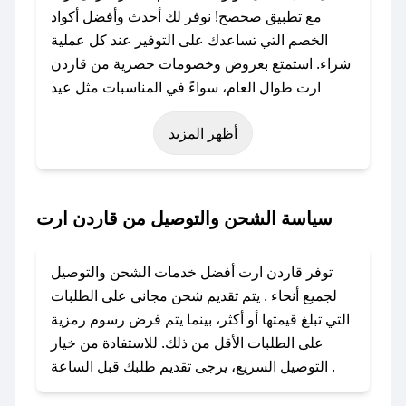
مع تطبيق صحصح! نوفر لك أحدث وأفضل أكواد
الخصم التي تساعدك على التوفير عند كل عملية
شراء. استمتع بعروض وخصومات حصرية من قاردن
ارت طوال العام، سواءً في المناسبات مثل عيد
الفطر، عيد الأضحى، الجمعة البيضاء (شهر نوفمبر)،
أظهر المزيد
رمضان، اليوم الوطني، يوم التأسيس، أو حتى عروض
خاصة أخرى.
### كيف تحصل على كود خصم من قاردن ارت؟
سياسة الشحن والتوصيل من قاردن ارت
باستخدام تطبيق صحصح، يمكنك العثور بسهولة على
كود خصم قاردن ارت. وفي حال عدم توفر الكوبون،
توفر قاردن ارت أفضل خدمات الشحن والتوصيل
تواصل معنا عبر تويتر أو البريد الإلكتروني لإضافته
لجميع أنحاء . يتم تقديم شحن مجاني على الطلبات
بسرعة.
التي تبلغ قيمتها أو أكثر، بينما يتم فرض رسوم رمزية
على الطلبات الأقل من ذلك. للاستفادة من خيار
### كيفية استخدام كود خصم قاردن ارت؟
التوصيل السريع، يرجى تقديم طلبك قبل الساعة .
1. انسخ كود الخصم من تطبيق صحصح.
2. الصقه في خانة الدفع عند التسوق من قاردن ارت.