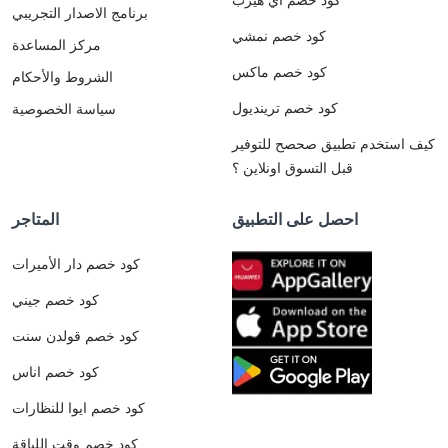
برنامج الاصدار التجريبي
كود خصم نمشي
مركز المساعدة
كود خصم ماكس
الشروط والأحكام
كود خصم ترينديول
سياسة الخصوصية
كيف استخدم تطبيق صحصح للتوفير
قبل التسوق اونلاين ؟
احصل على التطبيق
المتاجر
كود خصم دار الأميرات
كود خصم جيني
كود خصم قولدن سنت
كود خصم اناس
كود خصم ايوا للنظارات
كود خصم وقت اللياقة