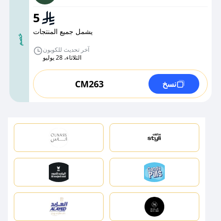
5
يشمل جميع المنتجات
خصم
آخر تحديث للكوبون
الثلاثاء، 28 يوليو
CM263
نسخ