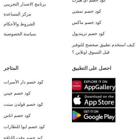
برنامج الاصدار التجريبي
كود خصم نمشي
مركز المساعدة
كود خصم ماكس
الشروط والأحكام
كود خصم ترينديول
سياسة الخصوصية
كيف استخدم تطبيق صحصح للتوفير
قبل التسوق اونلاين ؟
احصل على التطبيق
المتاجر
كود خصم دار الأميرات
كود خصم جيني
كود خصم قولدن سنت
كود خصم اناس
كود خصم ايوا للنظارات
كود خصم وقت اللياقة