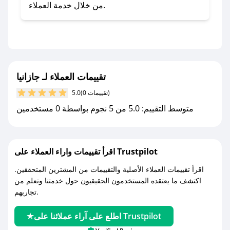
صحصح.
من خلال خدمة العملاء.
- تابع حسابنا الرسمي على تويتر وقم بتفعيل زر
التنبيهات.
- قم بتفعيل إشعارات تطبيق صحصح ليصلك كل
جديد.
تقييمات العملاء لـ جازانيا
مع صحصح، تسوق بذكاء ووفّر على كل مشترياتك مع
(0 تقييمات)
5.0
كوبونات خصم حصرية من جازانيا!
متوسط التقييم: 5.0 من 5 نجوم بواسطة 0 مستخدمين
اقرأ تقييمات واراء العملاء على Trustpilot
اقرأ تقييمات العملاء الأصلية والتقييمات من المشترين المتحققين.
اكتشف ما يعتقده المستخدمون الحقيقيون حول خدمتنا وتعلم من
تجاربهم.
اطلع على آراء عملائنا على Trustpilot