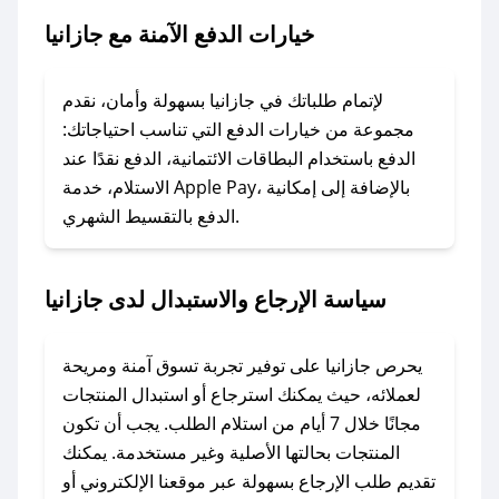
خيارات الدفع الآمنة مع جازانيا
### ماذا أفعل إذا لم يعمل كود الخصم؟
لا تقلق! يمكنك التواصل مع فريق دعم صحصح عبر
الرسائل الخاصة على تويتر أو البريد الإلكتروني،
لإتمام طلباتك في جازانيا بسهولة وأمان، نقدم
وسنقوم بحل المشكلة في أسرع وقت ممكن.
مجموعة من خيارات الدفع التي تناسب احتياجاتك:
الدفع باستخدام البطاقات الائتمانية، الدفع نقدًا عند
### ماذا أفعل إذا لم أجد كود خصم لمتجري
الاستلام، خدمة Apple Pay، بالإضافة إلى إمكانية
الدفع بالتقسيط الشهري.
المفضل؟
في حال عدم توفر كوبونات لمتجرك المفضل، يمكنك
مراسلتنا مباشرة وسنعمل على توفير الكوبونات في
سياسة الإرجاع والاستبدال لدى جازانيا
أسرع وقت ممكن.
### كيف تحصل على كوبونات خصم حصرية من
يحرص جازانيا على توفير تجربة تسوق آمنة ومريحة
جازانيا؟
لعملائه، حيث يمكنك استرجاع أو استبدال المنتجات
للحصول على كوبونات وخصومات حصرية، قم بما
مجانًا خلال 7 أيام من استلام الطلب. يجب أن تكون
يلي:
المنتجات بحالتها الأصلية وغير مستخدمة. يمكنك
- اضغط على أيقونة متابعة لمتجر جازانيا في تطبيق
تقديم طلب الإرجاع بسهولة عبر موقعنا الإلكتروني أو