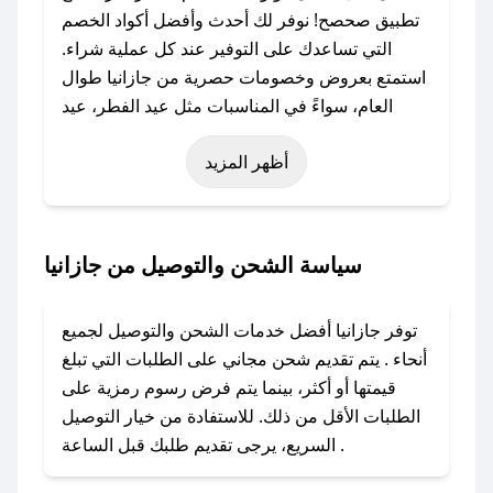
تطبيق صحصح! نوفر لك أحدث وأفضل أكواد الخصم
التي تساعدك على التوفير عند كل عملية شراء.
استمتع بعروض وخصومات حصرية من جازانيا طوال
العام، سواءً في المناسبات مثل عيد الفطر، عيد
الأضحى، الجمعة البيضاء (شهر نوفمبر)، رمضان،
أظهر المزيد
اليوم الوطني، يوم التأسيس، أو حتى عروض خاصة
أخرى.
### كيف تحصل على كود خصم من جازانيا؟
سياسة الشحن والتوصيل من جازانيا
باستخدام تطبيق صحصح، يمكنك العثور بسهولة على
كود خصم جازانيا. وفي حال عدم توفر الكوبون،
توفر جازانيا أفضل خدمات الشحن والتوصيل لجميع
تواصل معنا عبر تويتر أو البريد الإلكتروني لإضافته
أنحاء . يتم تقديم شحن مجاني على الطلبات التي تبلغ
بسرعة.
قيمتها أو أكثر، بينما يتم فرض رسوم رمزية على
الطلبات الأقل من ذلك. للاستفادة من خيار التوصيل
### كيفية استخدام كود خصم جازانيا؟
السريع، يرجى تقديم طلبك قبل الساعة .
1. انسخ كود الخصم من تطبيق صحصح.
2. الصقه في خانة الدفع عند التسوق من جازانيا.