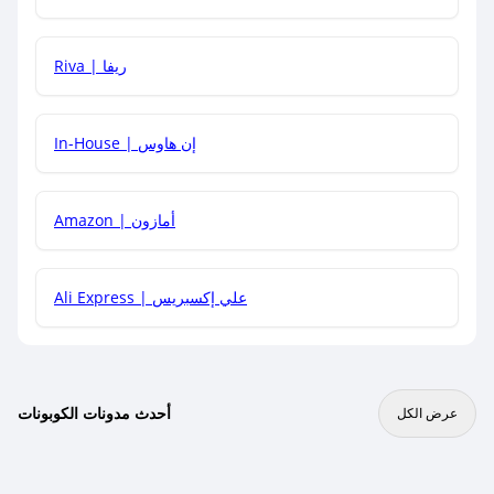
هل يمكنني جمع كود خصم مع العروض الأخرى؟
Riva | ريفا
In-House | إن هاوس
Amazon | أمازون
Ali Express | علي إكسبريس
أحدث مدونات الكوبونات
عرض الكل