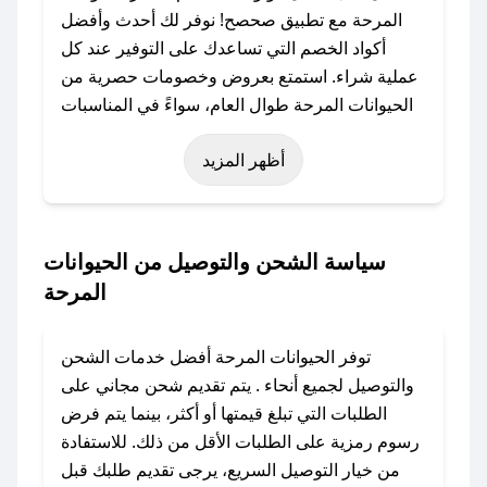
المرحة مع تطبيق صحصح! نوفر لك أحدث وأفضل
أكواد الخصم التي تساعدك على التوفير عند كل
عملية شراء. استمتع بعروض وخصومات حصرية من
الحيوانات المرحة طوال العام، سواءً في المناسبات
مثل عيد الفطر، عيد الأضحى، الجمعة البيضاء (شهر
أظهر المزيد
نوفمبر)، رمضان، اليوم الوطني، يوم التأسيس، أو
حتى عروض خاصة أخرى.
### كيف تحصل على كود خصم من الحيوانات
سياسة الشحن والتوصيل من الحيوانات
المرحة؟
المرحة
باستخدام تطبيق صحصح، يمكنك العثور بسهولة على
كود خصم الحيوانات المرحة. وفي حال عدم توفر
توفر الحيوانات المرحة أفضل خدمات الشحن
الكوبون، تواصل معنا عبر تويتر أو البريد الإلكتروني
والتوصيل لجميع أنحاء . يتم تقديم شحن مجاني على
لإضافته بسرعة.
الطلبات التي تبلغ قيمتها أو أكثر، بينما يتم فرض
رسوم رمزية على الطلبات الأقل من ذلك. للاستفادة
### كيفية استخدام كود خصم الحيوانات المرحة؟
من خيار التوصيل السريع، يرجى تقديم طلبك قبل
1. انسخ كود الخصم من تطبيق صحصح.