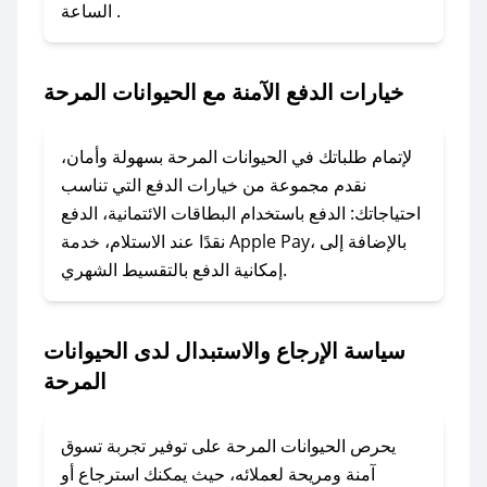
الساعة .
2. الصقه في خانة الدفع عند التسوق من الحيوانات
المرحة.
خيارات الدفع الآمنة مع الحيوانات المرحة
### ماذا أفعل إذا لم يعمل كود الخصم؟
لا تقلق! يمكنك التواصل مع فريق دعم صحصح عبر
الرسائل الخاصة على تويتر أو البريد الإلكتروني،
لإتمام طلباتك في الحيوانات المرحة بسهولة وأمان،
وسنقوم بحل المشكلة في أسرع وقت ممكن.
نقدم مجموعة من خيارات الدفع التي تناسب
احتياجاتك: الدفع باستخدام البطاقات الائتمانية، الدفع
### ماذا أفعل إذا لم أجد كود خصم لمتجري
نقدًا عند الاستلام، خدمة Apple Pay، بالإضافة إلى
المفضل؟
إمكانية الدفع بالتقسيط الشهري.
في حال عدم توفر كوبونات لمتجرك المفضل، يمكنك
مراسلتنا مباشرة وسنعمل على توفير الكوبونات في
سياسة الإرجاع والاستبدال لدى الحيوانات
أسرع وقت ممكن.
المرحة
### كيف تحصل على كوبونات خصم حصرية من
الحيوانات المرحة؟
يحرص الحيوانات المرحة على توفير تجربة تسوق
للحصول على كوبونات وخصومات حصرية، قم بما
آمنة ومريحة لعملائه، حيث يمكنك استرجاع أو