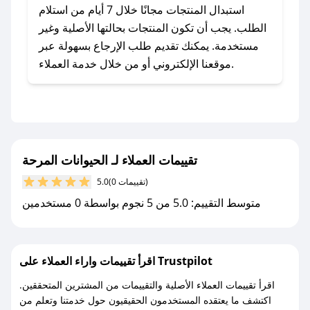
يلي:
استبدال المنتجات مجانًا خلال 7 أيام من استلام
- اضغط على أيقونة متابعة لمتجر الحيوانات المرحة
الطلب. يجب أن تكون المنتجات بحالتها الأصلية وغير
في تطبيق صحصح.
مستخدمة. يمكنك تقديم طلب الإرجاع بسهولة عبر
- تابع حسابنا الرسمي على تويتر وقم بتفعيل زر
موقعنا الإلكتروني أو من خلال خدمة العملاء.
التنبيهات.
- قم بتفعيل إشعارات تطبيق صحصح ليصلك كل
جديد.
مع صحصح، تسوق بذكاء ووفّر على كل مشترياتك مع
تقييمات العملاء لـ الحيوانات المرحة
كوبونات خصم حصرية من الحيوانات المرحة!
(0 تقييمات)
5.0
متوسط التقييم: 5.0 من 5 نجوم بواسطة 0 مستخدمين
اقرأ تقييمات واراء العملاء على Trustpilot
اقرأ تقييمات العملاء الأصلية والتقييمات من المشترين المتحققين.
اكتشف ما يعتقده المستخدمون الحقيقيون حول خدمتنا وتعلم من