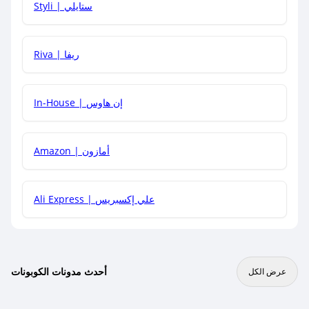
Styli | ستايلي
هل يمكنني جمع كود خصم مع العروض الأخرى؟
Riva | ريفا
In-House | إن هاوس
Amazon | أمازون
Ali Express | علي إكسبريس
أحدث مدونات الكوبونات
عرض الكل