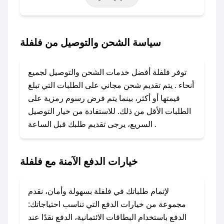
أخرى.
### كيف تحصل على كود خصم من فلفلة؟
سياسة الشحن والتوصيل من فلفلة
باستخدام تطبيق صحصح، يمكنك العثور بسهولة على
كود خصم فلفلة. وفي حال عدم توفر الكوبون،
توفر فلفلة أفضل خدمات الشحن والتوصيل لجميع
تواصل معنا عبر تويتر أو البريد الإلكتروني لإضافته
أنحاء . يتم تقديم شحن مجاني على الطلبات التي تبلغ
بسرعة.
قيمتها أو أكثر، بينما يتم فرض رسوم رمزية على
الطلبات الأقل من ذلك. للاستفادة من خيار التوصيل
### كيفية استخدام كود خصم فلفلة؟
السريع، يرجى تقديم طلبك قبل الساعة .
1. انسخ كود الخصم من تطبيق صحصح.
2. الصقه في خانة الدفع عند التسوق من فلفلة.
خيارات الدفع الآمنة مع فلفلة
### ماذا أفعل إذا لم يعمل كود الخصم؟
لا تقلق! يمكنك التواصل مع فريق دعم صحصح عبر
الرسائل الخاصة على تويتر أو البريد الإلكتروني،
لإتمام طلباتك في فلفلة بسهولة وأمان، نقدم
وسنقوم بحل المشكلة في أسرع وقت ممكن.
مجموعة من خيارات الدفع التي تناسب احتياجاتك:
الدفع باستخدام البطاقات الائتمانية، الدفع نقدًا عند