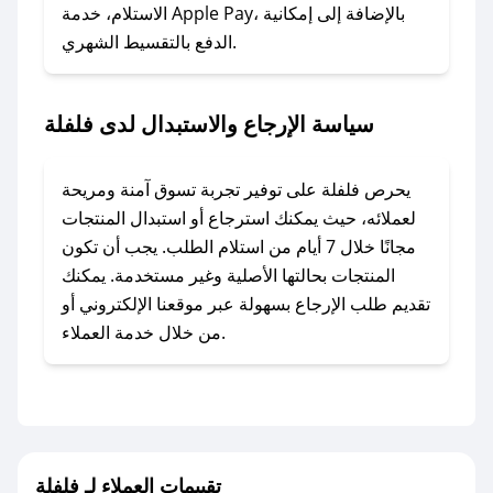
### ماذا أفعل إذا لم أجد كود خصم لمتجري
الاستلام، خدمة Apple Pay، بالإضافة إلى إمكانية
الدفع بالتقسيط الشهري.
المفضل؟
في حال عدم توفر كوبونات لمتجرك المفضل، يمكنك
مراسلتنا مباشرة وسنعمل على توفير الكوبونات في
سياسة الإرجاع والاستبدال لدى فلفلة
أسرع وقت ممكن.
### كيف تحصل على كوبونات خصم حصرية من
يحرص فلفلة على توفير تجربة تسوق آمنة ومريحة
فلفلة؟
لعملائه، حيث يمكنك استرجاع أو استبدال المنتجات
للحصول على كوبونات وخصومات حصرية، قم بما
مجانًا خلال 7 أيام من استلام الطلب. يجب أن تكون
يلي:
المنتجات بحالتها الأصلية وغير مستخدمة. يمكنك
- اضغط على أيقونة متابعة لمتجر فلفلة في تطبيق
تقديم طلب الإرجاع بسهولة عبر موقعنا الإلكتروني أو
صحصح.
من خلال خدمة العملاء.
- تابع حسابنا الرسمي على تويتر وقم بتفعيل زر
التنبيهات.
- قم بتفعيل إشعارات تطبيق صحصح ليصلك كل
جديد.
تقييمات العملاء لـ فلفلة