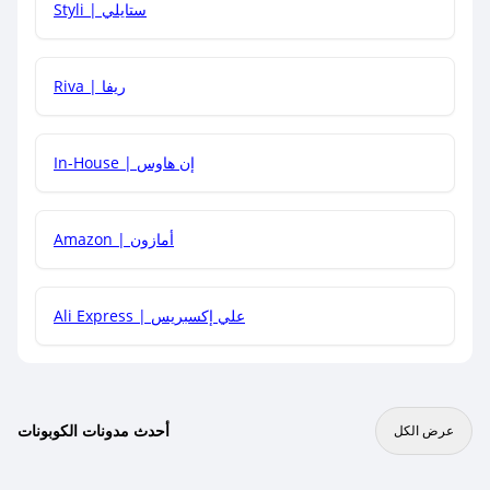
Styli | ستايلي
هل يمكنني جمع كود خصم مع العروض الأخرى؟
Riva | ريفا
In-House | إن هاوس
Amazon | أمازون
Ali Express | علي إكسبريس
أحدث مدونات الكوبونات
عرض الكل