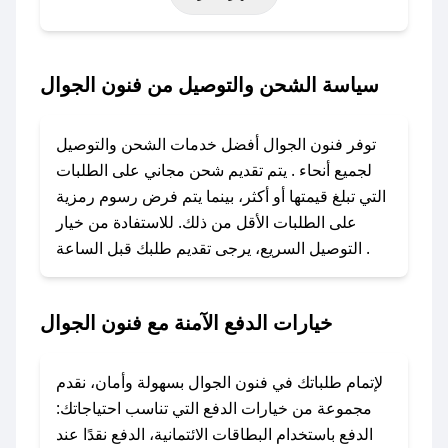
حتى عروض خاصة أخرى.
### كيف تحصل على كود خصم من فنون الجوال؟
سياسة الشحن والتوصيل من فنون الجوال
باستخدام تطبيق صحصح، يمكنك العثور بسهولة على
كود خصم فنون الجوال. وفي حال عدم توفر
توفر فنون الجوال أفضل خدمات الشحن والتوصيل
الكوبون، تواصل معنا عبر تويتر أو البريد الإلكتروني
لجميع أنحاء . يتم تقديم شحن مجاني على الطلبات
لإضافته بسرعة.
التي تبلغ قيمتها أو أكثر، بينما يتم فرض رسوم رمزية
على الطلبات الأقل من ذلك. للاستفادة من خيار
### كيفية استخدام كود خصم فنون الجوال؟
التوصيل السريع، يرجى تقديم طلبك قبل الساعة .
1. انسخ كود الخصم من تطبيق صحصح.
2. الصقه في خانة الدفع عند التسوق من فنون
الجوال.
خيارات الدفع الآمنة مع فنون الجوال
### ماذا أفعل إذا لم يعمل كود الخصم؟
لا تقلق! يمكنك التواصل مع فريق دعم صحصح عبر
لإتمام طلباتك في فنون الجوال بسهولة وأمان، نقدم
الرسائل الخاصة على تويتر أو البريد الإلكتروني،
مجموعة من خيارات الدفع التي تناسب احتياجاتك:
وسنقوم بحل المشكلة في أسرع وقت ممكن.
الدفع باستخدام البطاقات الائتمانية، الدفع نقدًا عند