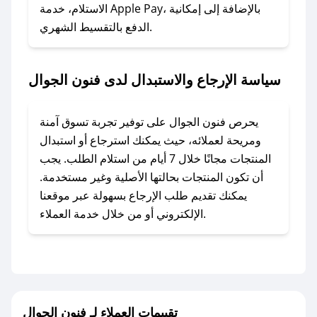
الاستلام، خدمة Apple Pay، بالإضافة إلى إمكانية
الدفع بالتقسيط الشهري.
### ماذا أفعل إذا لم أجد كود خصم لمتجري
المفضل؟
في حال عدم توفر كوبونات لمتجرك المفضل، يمكنك
سياسة الإرجاع والاستبدال لدى فنون الجوال
مراسلتنا مباشرة وسنعمل على توفير الكوبونات في
أسرع وقت ممكن.
يحرص فنون الجوال على توفير تجربة تسوق آمنة
### كيف تحصل على كوبونات خصم حصرية من
ومريحة لعملائه، حيث يمكنك استرجاع أو استبدال
فنون الجوال؟
المنتجات مجانًا خلال 7 أيام من استلام الطلب. يجب
للحصول على كوبونات وخصومات حصرية، قم بما
أن تكون المنتجات بحالتها الأصلية وغير مستخدمة.
يلي:
يمكنك تقديم طلب الإرجاع بسهولة عبر موقعنا
- اضغط على أيقونة متابعة لمتجر فنون الجوال في
الإلكتروني أو من خلال خدمة العملاء.
تطبيق صحصح.
- تابع حسابنا الرسمي على تويتر وقم بتفعيل زر
التنبيهات.
- قم بتفعيل إشعارات تطبيق صحصح ليصلك كل
جديد.
تقييمات العملاء لـ فنون الجوال