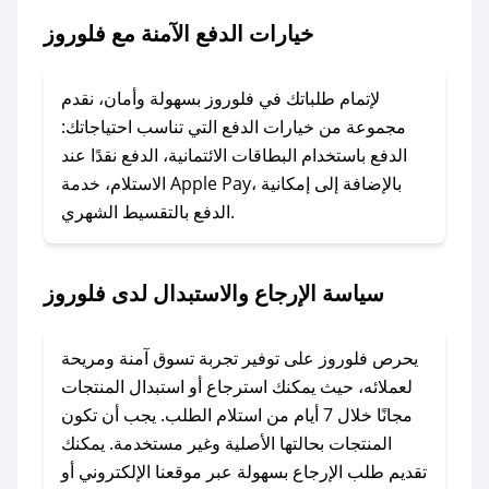
خيارات الدفع الآمنة مع فلوروز
### ماذا أفعل إذا لم يعمل كود الخصم؟
لا تقلق! يمكنك التواصل مع فريق دعم صحصح عبر
الرسائل الخاصة على تويتر أو البريد الإلكتروني،
لإتمام طلباتك في فلوروز بسهولة وأمان، نقدم
وسنقوم بحل المشكلة في أسرع وقت ممكن.
مجموعة من خيارات الدفع التي تناسب احتياجاتك:
الدفع باستخدام البطاقات الائتمانية، الدفع نقدًا عند
### ماذا أفعل إذا لم أجد كود خصم لمتجري
الاستلام، خدمة Apple Pay، بالإضافة إلى إمكانية
الدفع بالتقسيط الشهري.
المفضل؟
في حال عدم توفر كوبونات لمتجرك المفضل، يمكنك
مراسلتنا مباشرة وسنعمل على توفير الكوبونات في
سياسة الإرجاع والاستبدال لدى فلوروز
أسرع وقت ممكن.
### كيف تحصل على كوبونات خصم حصرية من
يحرص فلوروز على توفير تجربة تسوق آمنة ومريحة
فلوروز؟
لعملائه، حيث يمكنك استرجاع أو استبدال المنتجات
للحصول على كوبونات وخصومات حصرية، قم بما
مجانًا خلال 7 أيام من استلام الطلب. يجب أن تكون
يلي:
المنتجات بحالتها الأصلية وغير مستخدمة. يمكنك
- اضغط على أيقونة متابعة لمتجر فلوروز في تطبيق
تقديم طلب الإرجاع بسهولة عبر موقعنا الإلكتروني أو