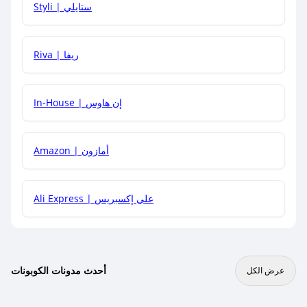
Styli | ستايلي
هل يمكنني جمع كود خصم مع العروض الأخرى؟
Riva | ريفا
In-House | إن هاوس
Amazon | أمازون
Ali Express | علي إكسبريس
أحدث مدونات الكوبونات
عرض الكل