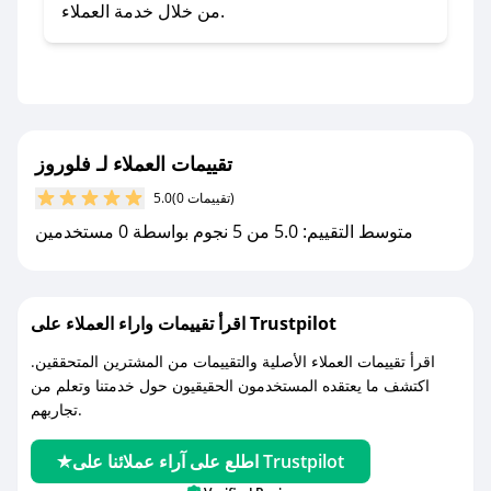
صحصح.
من خلال خدمة العملاء.
- تابع حسابنا الرسمي على تويتر وقم بتفعيل زر
التنبيهات.
- قم بتفعيل إشعارات تطبيق صحصح ليصلك كل
جديد.
تقييمات العملاء لـ فلوروز
مع صحصح، تسوق بذكاء ووفّر على كل مشترياتك مع
(0 تقييمات)
5.0
كوبونات خصم حصرية من فلوروز!
متوسط التقييم: 5.0 من 5 نجوم بواسطة 0 مستخدمين
اقرأ تقييمات واراء العملاء على Trustpilot
اقرأ تقييمات العملاء الأصلية والتقييمات من المشترين المتحققين.
اكتشف ما يعتقده المستخدمون الحقيقيون حول خدمتنا وتعلم من
تجاربهم.
اطلع على آراء عملائنا على Trustpilot