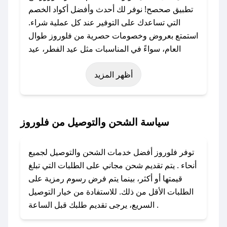
تطبيق صحصح! نوفر لك أحدث وأفضل أكواد الخصم
التي تساعدك على التوفير عند كل عملية شراء.
استمتع بعروض وخصومات حصرية من فلوروز طوال
العام، سواءً في المناسبات مثل عيد الفطر، عيد
الأضحى، الجمعة البيضاء (شهر نوفمبر)، رمضان،
أظهر المزيد
اليوم الوطني، يوم التأسيس، أو حتى عروض خاصة
أخرى.
### كيف تحصل على كود خصم من فلوروز؟
سياسة الشحن والتوصيل من فلوروز
باستخدام تطبيق صحصح، يمكنك العثور بسهولة على
كود خصم فلوروز. وفي حال عدم توفر الكوبون،
توفر فلوروز أفضل خدمات الشحن والتوصيل لجميع
تواصل معنا عبر تويتر أو البريد الإلكتروني لإضافته
أنحاء . يتم تقديم شحن مجاني على الطلبات التي تبلغ
بسرعة.
قيمتها أو أكثر، بينما يتم فرض رسوم رمزية على
الطلبات الأقل من ذلك. للاستفادة من خيار التوصيل
### كيفية استخدام كود خصم فلوروز؟
السريع، يرجى تقديم طلبك قبل الساعة .
1. انسخ كود الخصم من تطبيق صحصح.
2. الصقه في خانة الدفع عند التسوق من فلوروز.