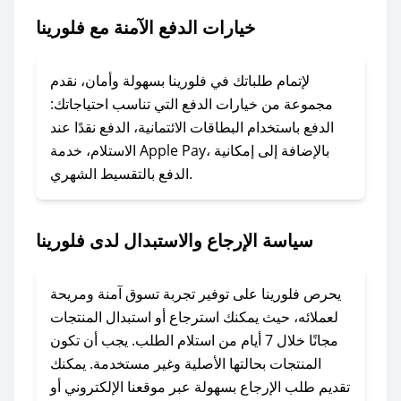
خيارات الدفع الآمنة مع فلورينا
### ماذا أفعل إذا لم يعمل كود الخصم؟
لا تقلق! يمكنك التواصل مع فريق دعم صحصح عبر
الرسائل الخاصة على تويتر أو البريد الإلكتروني،
لإتمام طلباتك في فلورينا بسهولة وأمان، نقدم
وسنقوم بحل المشكلة في أسرع وقت ممكن.
مجموعة من خيارات الدفع التي تناسب احتياجاتك:
الدفع باستخدام البطاقات الائتمانية، الدفع نقدًا عند
### ماذا أفعل إذا لم أجد كود خصم لمتجري
الاستلام، خدمة Apple Pay، بالإضافة إلى إمكانية
الدفع بالتقسيط الشهري.
المفضل؟
في حال عدم توفر كوبونات لمتجرك المفضل، يمكنك
مراسلتنا مباشرة وسنعمل على توفير الكوبونات في
سياسة الإرجاع والاستبدال لدى فلورينا
أسرع وقت ممكن.
### كيف تحصل على كوبونات خصم حصرية من
يحرص فلورينا على توفير تجربة تسوق آمنة ومريحة
فلورينا؟
لعملائه، حيث يمكنك استرجاع أو استبدال المنتجات
للحصول على كوبونات وخصومات حصرية، قم بما
مجانًا خلال 7 أيام من استلام الطلب. يجب أن تكون
يلي:
المنتجات بحالتها الأصلية وغير مستخدمة. يمكنك
- اضغط على أيقونة متابعة لمتجر فلورينا في تطبيق
تقديم طلب الإرجاع بسهولة عبر موقعنا الإلكتروني أو