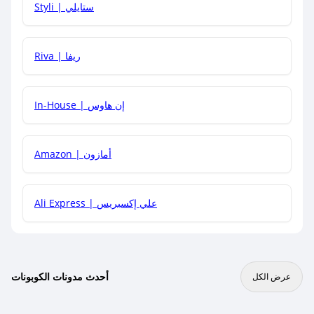
Styli | ستايلي
هل يمكنني جمع كود خصم مع العروض الأخرى؟
Riva | ريفا
In-House | إن هاوس
Amazon | أمازون
Ali Express | علي إكسبريس
أحدث مدونات الكوبونات
عرض الكل