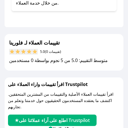
صحصح.
من خلال خدمة العملاء.
- تابع حسابنا الرسمي على تويتر وقم بتفعيل زر
التنبيهات.
- قم بتفعيل إشعارات تطبيق صحصح ليصلك كل
جديد.
تقييمات العملاء لـ فلورينا
مع صحصح، تسوق بذكاء ووفّر على كل مشترياتك مع
(0 تقييمات)
5.0
كوبونات خصم حصرية من فلورينا!
متوسط التقييم: 5.0 من 5 نجوم بواسطة 0 مستخدمين
اقرأ تقييمات واراء العملاء على Trustpilot
اقرأ تقييمات العملاء الأصلية والتقييمات من المشترين المتحققين.
اكتشف ما يعتقده المستخدمون الحقيقيون حول خدمتنا وتعلم من
تجاربهم.
اطلع على آراء عملائنا على Trustpilot