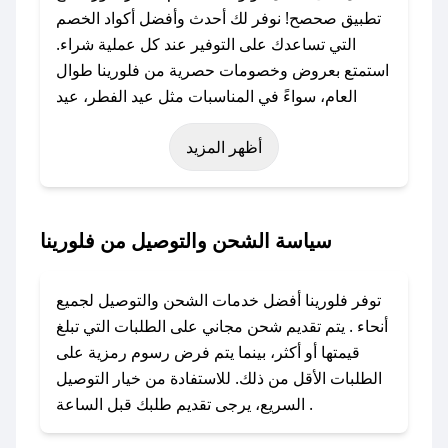
تطبيق صحصح! نوفر لك أحدث وأفضل أكواد الخصم
التي تساعدك على التوفير عند كل عملية شراء.
استمتع بعروض وخصومات حصرية من فلورينا طوال
العام، سواءً في المناسبات مثل عيد الفطر، عيد
الأضحى، الجمعة البيضاء (شهر نوفمبر)، رمضان،
أظهر المزيد
اليوم الوطني، يوم التأسيس، أو حتى عروض خاصة
أخرى.
### كيف تحصل على كود خصم من فلورينا؟
سياسة الشحن والتوصيل من فلورينا
باستخدام تطبيق صحصح، يمكنك العثور بسهولة على
كود خصم فلورينا. وفي حال عدم توفر الكوبون،
توفر فلورينا أفضل خدمات الشحن والتوصيل لجميع
تواصل معنا عبر تويتر أو البريد الإلكتروني لإضافته
أنحاء . يتم تقديم شحن مجاني على الطلبات التي تبلغ
بسرعة.
قيمتها أو أكثر، بينما يتم فرض رسوم رمزية على
الطلبات الأقل من ذلك. للاستفادة من خيار التوصيل
### كيفية استخدام كود خصم فلورينا؟
السريع، يرجى تقديم طلبك قبل الساعة .
1. انسخ كود الخصم من تطبيق صحصح.
2. الصقه في خانة الدفع عند التسوق من فلورينا.