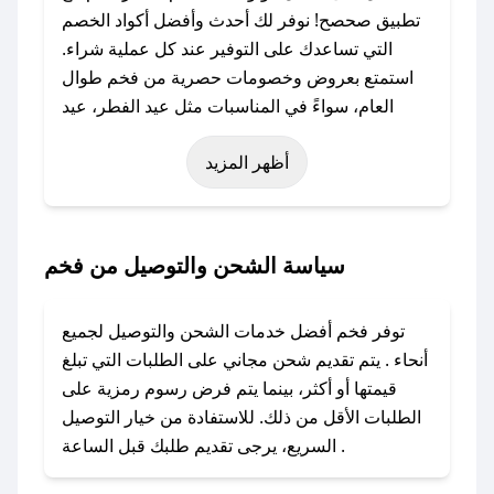
تطبيق صحصح! نوفر لك أحدث وأفضل أكواد الخصم
التي تساعدك على التوفير عند كل عملية شراء.
استمتع بعروض وخصومات حصرية من فخم طوال
العام، سواءً في المناسبات مثل عيد الفطر، عيد
الأضحى، الجمعة البيضاء (شهر نوفمبر)، رمضان،
أظهر المزيد
اليوم الوطني، يوم التأسيس، أو حتى عروض خاصة
أخرى.
### كيف تحصل على كود خصم من فخم؟
سياسة الشحن والتوصيل من فخم
باستخدام تطبيق صحصح، يمكنك العثور بسهولة على
كود خصم فخم. وفي حال عدم توفر الكوبون، تواصل
توفر فخم أفضل خدمات الشحن والتوصيل لجميع
معنا عبر تويتر أو البريد الإلكتروني لإضافته بسرعة.
أنحاء . يتم تقديم شحن مجاني على الطلبات التي تبلغ
قيمتها أو أكثر، بينما يتم فرض رسوم رمزية على
### كيفية استخدام كود خصم فخم؟
الطلبات الأقل من ذلك. للاستفادة من خيار التوصيل
1. انسخ كود الخصم من تطبيق صحصح.
السريع، يرجى تقديم طلبك قبل الساعة .
2. الصقه في خانة الدفع عند التسوق من فخم.