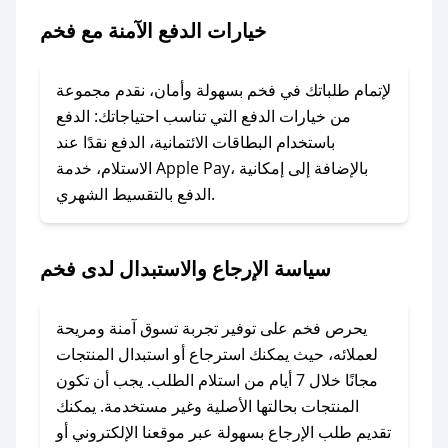
### ماذا أفعل إذا لم يعمل كود الخصم؟
خيارات الدفع الآمنة مع فخم
لا تقلق! يمكنك التواصل مع فريق دعم صحصح عبر
الرسائل الخاصة على تويتر أو البريد الإلكتروني،
وسنقوم بحل المشكلة في أسرع وقت ممكن.
لإتمام طلباتك في فخم بسهولة وأمان، نقدم مجموعة
من خيارات الدفع التي تناسب احتياجاتك: الدفع
### ماذا أفعل إذا لم أجد كود خصم لمتجري
باستخدام البطاقات الائتمانية، الدفع نقدًا عند
المفضل؟
الاستلام، خدمة Apple Pay، بالإضافة إلى إمكانية
الدفع بالتقسيط الشهري.
في حال عدم توفر كوبونات لمتجرك المفضل، يمكنك
مراسلتنا مباشرة وسنعمل على توفير الكوبونات في
أسرع وقت ممكن.
سياسة الإرجاع والاستبدال لدى فخم
### كيف تحصل على كوبونات خصم حصرية من
فخم؟
يحرص فخم على توفير تجربة تسوق آمنة ومريحة
للحصول على كوبونات وخصومات حصرية، قم بما
لعملائه، حيث يمكنك استرجاع أو استبدال المنتجات
يلي:
مجانًا خلال 7 أيام من استلام الطلب. يجب أن تكون
- اضغط على أيقونة متابعة لمتجر فخم في تطبيق
المنتجات بحالتها الأصلية وغير مستخدمة. يمكنك
صحصح.
تقديم طلب الإرجاع بسهولة عبر موقعنا الإلكتروني أو