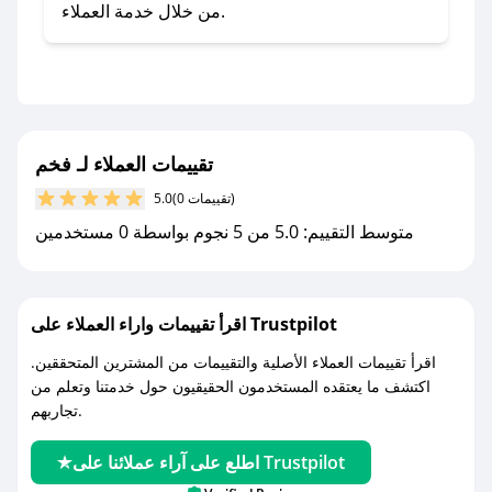
- تابع حسابنا الرسمي على تويتر وقم بتفعيل زر
من خلال خدمة العملاء.
التنبيهات.
- قم بتفعيل إشعارات تطبيق صحصح ليصلك كل
جديد.
مع صحصح، تسوق بذكاء ووفّر على كل مشترياتك مع
تقييمات العملاء لـ فخم
كوبونات خصم حصرية من فخم!
(0 تقييمات)
5.0
متوسط التقييم: 5.0 من 5 نجوم بواسطة 0 مستخدمين
اقرأ تقييمات واراء العملاء على Trustpilot
اقرأ تقييمات العملاء الأصلية والتقييمات من المشترين المتحققين.
اكتشف ما يعتقده المستخدمون الحقيقيون حول خدمتنا وتعلم من
تجاربهم.
اطلع على آراء عملائنا على Trustpilot