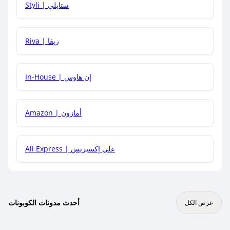
Styli | ستايلي
هل يمكنني جمع كود خصم مع العروض الأخرى؟
Riva | ريفا
In-House | إن هاوس
Amazon | أمازون
Ali Express | علي إكسبريس
أحدث مدونات الكوبونات
عرض الكل