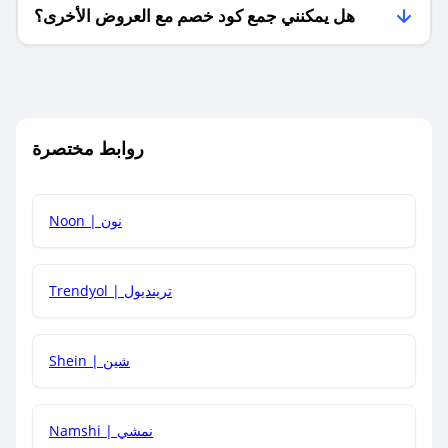
هل يمكنني جمع كود خصم مع العروض الأخرى؟
ما معنى كود خصم ؟
روابط مختصرة
كيف يمكنك استخدام كود الخصم؟
Noon | نون
كيف أحصل على أحدث أكواد الخصم والعروض للمتاجر؟
Trendyol | ترينديول
كم مدة صلاحية كود الخصم؟
Shein | شين
Namshi | نمشي
كيف أحصل على توصيل مجاني أو بدون رسوم الشحن ؟