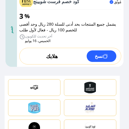
كود خصم فرست شوبينج
مُوثَّق
3
%
يشمل جميع المنتجات بحد أدنى للسلة 280 ريال وحد أقصى
خصم
للخصم 100 ريال - فعال لأول طلب
آخر تحديث للكوبون
الخميس، 16 يوليو
هلابك
نسخ