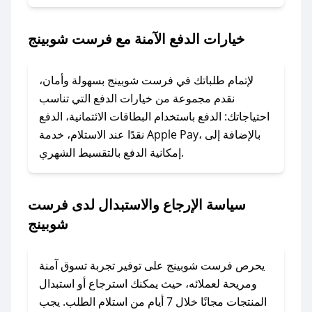
1. انسخ كود الخصم من تطبيق صحصح.
2. الصقه في خانة الدفع عند التسوق من فرست
خيارات الدفع الآمنة مع فرست شوبينج
شوبينج.
### ماذا أفعل إذا لم يعمل كود الخصم؟
لإتمام طلباتك في فرست شوبينج بسهولة وأمان،
لا تقلق! يمكنك التواصل مع فريق دعم صحصح عبر
نقدم مجموعة من خيارات الدفع التي تناسب
الرسائل الخاصة على تويتر أو البريد الإلكتروني،
احتياجاتك: الدفع باستخدام البطاقات الائتمانية، الدفع
وسنقوم بحل المشكلة في أسرع وقت ممكن.
نقدًا عند الاستلام، خدمة Apple Pay، بالإضافة إلى
إمكانية الدفع بالتقسيط الشهري.
### ماذا أفعل إذا لم أجد كود خصم لمتجري
المفضل؟
سياسة الإرجاع والاستبدال لدى فرست
في حال عدم توفر كوبونات لمتجرك المفضل، يمكنك
شوبينج
مراسلتنا مباشرة وسنعمل على توفير الكوبونات في
أسرع وقت ممكن.
يحرص فرست شوبينج على توفير تجربة تسوق آمنة
### كيف تحصل على كوبونات خصم حصرية من
ومريحة لعملائه، حيث يمكنك استرجاع أو استبدال
فرست شوبينج؟
المنتجات مجانًا خلال 7 أيام من استلام الطلب. يجب