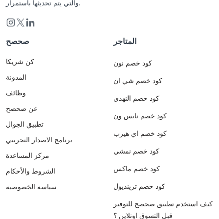
والتي يتم تحديثها باستمرار.
المتاجر
صحصح
كن شريكا
كود خصم نون
المدونة
كود خصم شي ان
وظائف
كود خصم النهدي
عن صحصح
كود خصم نايس ون
تطبيق الجوال
كود خصم اي هيرب
برنامج الاصدار التجريبي
كود خصم نمشي
مركز المساعدة
كود خصم ماكس
الشروط والأحكام
كود خصم ترينديول
سياسة الخصوصية
كيف استخدم تطبيق صحصح للتوفير
قبل التسوق اونلاين ؟