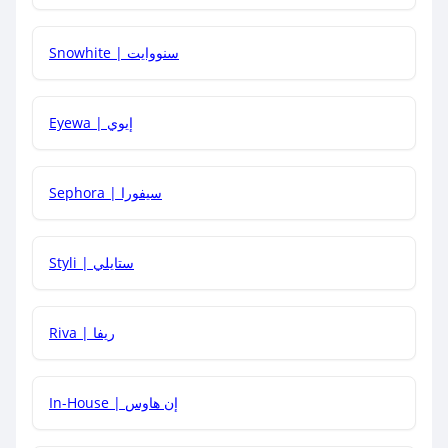
Snowhite | سنووايت
كيف يمكنني معرفة إذا كان كود الخصم لا يعمل؟
Eyewa | إيوي
كيف أحصل على أقوى كود خصم؟
Sephora | سيفورا
هل يمكنني استخدام كود خصم على منتجات معينة فقط؟
Styli | ستايلي
هل يمكنني جمع كود خصم مع العروض الأخرى؟
Riva | ريفا
In-House | إن هاوس