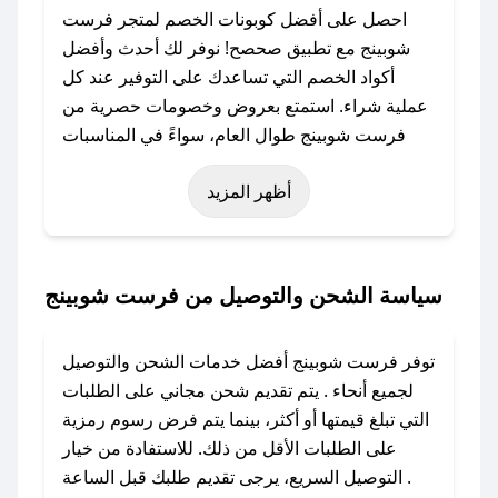
احصل على أفضل كوبونات الخصم لمتجر فرست
شوبينج مع تطبيق صحصح! نوفر لك أحدث وأفضل
أكواد الخصم التي تساعدك على التوفير عند كل
عملية شراء. استمتع بعروض وخصومات حصرية من
فرست شوبينج طوال العام، سواءً في المناسبات
مثل عيد الفطر، عيد الأضحى، الجمعة البيضاء (شهر
أظهر المزيد
نوفمبر)، رمضان، اليوم الوطني، يوم التأسيس، أو
حتى عروض خاصة أخرى.
### كيف تحصل على كود خصم من فرست
سياسة الشحن والتوصيل من فرست شوبينج
شوبينج؟
باستخدام تطبيق صحصح، يمكنك العثور بسهولة على
توفر فرست شوبينج أفضل خدمات الشحن والتوصيل
كود خصم فرست شوبينج. وفي حال عدم توفر
لجميع أنحاء . يتم تقديم شحن مجاني على الطلبات
الكوبون، تواصل معنا عبر تويتر أو البريد الإلكتروني
التي تبلغ قيمتها أو أكثر، بينما يتم فرض رسوم رمزية
لإضافته بسرعة.
على الطلبات الأقل من ذلك. للاستفادة من خيار
التوصيل السريع، يرجى تقديم طلبك قبل الساعة .
### كيفية استخدام كود خصم فرست شوبينج؟