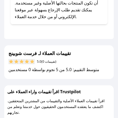
للحصول على كوبونات وخصومات حصرية، قم بما
أن تكون المنتجات بحالتها الأصلية وغير مستخدمة.
يلي:
يمكنك تقديم طلب الإرجاع بسهولة عبر موقعنا
- اضغط على أيقونة متابعة لمتجر فرست شوبينج في
الإلكتروني أو من خلال خدمة العملاء.
تطبيق صحصح.
- تابع حسابنا الرسمي على تويتر وقم بتفعيل زر
التنبيهات.
- قم بتفعيل إشعارات تطبيق صحصح ليصلك كل
جديد.
تقييمات العملاء لـ فرست شوبينج
(0 تقييمات)
5.0
مع صحصح، تسوق بذكاء ووفّر على كل مشترياتك مع
متوسط التقييم: 5.0 من 5 نجوم بواسطة 0 مستخدمين
كوبونات خصم حصرية من فرست شوبينج!
اقرأ تقييمات واراء العملاء على Trustpilot
اقرأ تقييمات العملاء الأصلية والتقييمات من المشترين المتحققين.
اكتشف ما يعتقده المستخدمون الحقيقيون حول خدمتنا وتعلم من
تجاربهم.