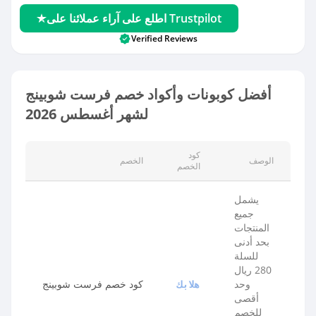
اطلع على آراء عملائنا على Trustpilot
Verified Reviews
أفضل كوبونات وأكواد خصم فرست شوبينج
لشهر أغسطس 2026
كود
الوصف
الخصم
الخصم
يشمل
جميع
المنتجات
بحد أدنى
للسلة
280 ريال
وحد
كود خصم فرست شوبينج
هلابك
أقصى
للخصم