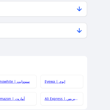
Eyewa | إيوي
Snowhite | سنووايت
Ali Express | علي إكسبريس
Amazon | أمازون