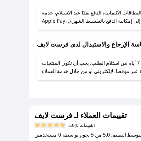
### كيف تحصل على كوبونات خصم حصرية من فرست لايف؟
ول على كوبونات وخصومات حصرية، قم بما يلي:
قات الائتمانية، الدفع نقدًا عند الاستلام، خدمة
- اضغط على أيقونة متابعة لمتجر فرست لايف في تطبيق صحصح.
- تابع حسابنا الرسمي على تويتر وقم بتفعيل زر التنبيهات.
- قم بتفعيل إشعارات تطبيق صحصح ليصلك كل جديد.
سة الإرجاع والاستبدال لدى فرست لايف
يحرص فرست لايف على توفير تجربة تسوق آمنة ومريحة لعملائه، حيث يمكنك استرجاع أو استبدال المنتجات مجانًا خلال 7 أيام من استلام الطلب. يجب أن تكون المنتجات
تقييمات العملاء لـ فرست لايف
(0 تقييمات)
5.0
سط التقييم: 5.0 من 5 نجوم بواسطة 0 مستخدمين