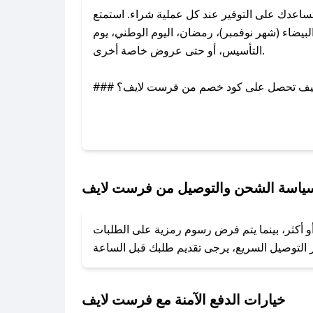
عدك على التوفير عند كل عملية شراء. استمتع
ضاء (شهر نوفمبر)، رمضان، اليوم الوطني، يوم
التأسيس، أو حتى عروض خاصة أخرى.
### كيف تحصل على كود خصم من فرست لايف؟
بر تويتر أو البريد الإلكتروني لإضافته بسرعة.
### كيفية استخدام كود خصم فرست لايف؟
1. انسخ كود الخصم من تطبيق صحصح.
2. الصقه في خانة الدفع عند التسوق من فرست لايف.
ياسة الشحن والتوصيل من فرست لايف
### ماذا أفعل إذا لم يعمل كود الخصم؟
و أكثر، بينما يتم فرض رسوم رمزية على الطلبات
تروني، وسنقوم بحل المشكلة في أسرع وقت ممكن.
### ماذا أفعل إذا لم أجد كود خصم لمتجري المفضل؟
نعمل على توفير الكوبونات في أسرع وقت ممكن.
خيارات الدفع الآمنة مع فرست لايف