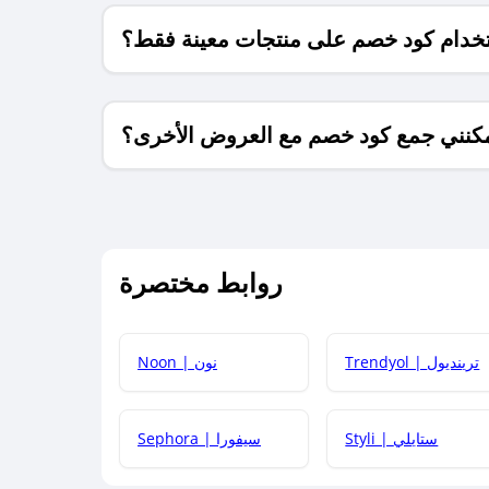
خدام كود خصم على منتجات معينة فقط؟
كنني جمع كود خصم مع العروض الأخرى؟
ما معنى كود خصم ؟
روابط مختصرة
كيف يمكنك استخدام كود الخصم؟
Trendyol | ترينديول
Noon | نون
 أحدث أكواد الخصم والعروض للمتاجر؟
Styli | ستايلي
Sephora | سيفورا