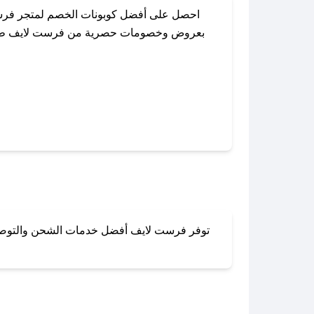
احصل على أفضل كوبونات الخصم لمتجر فرست
بعروض وخصومات حصرية من فرست لايف طوال ال
باستخدام تطبيق صحصح، يمكنك العثور بسهول
توفر فرست لايف أفضل خدمات الشحن والتوصيل ل
لا تقلق! يمكنك التواص
في 