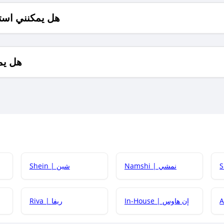
هل يمكنني است
هل يم
Namshi | نمشي
Shein | شين
كيف أحصل على
In-House | إن هاوس
Riva | ريفا