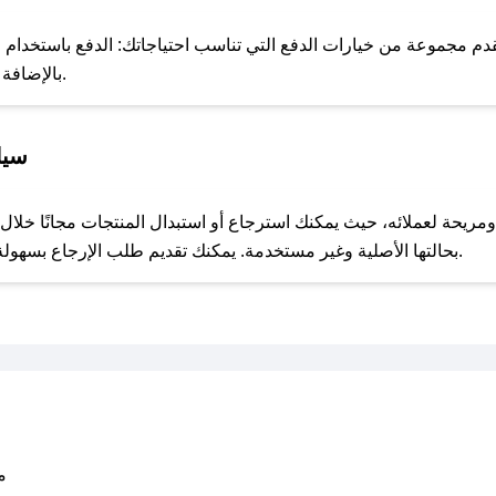
للحص
 مجموعة من خيارات الدفع التي تناسب احتياجاتك: الدفع باستخدام البطا
Apple Pay، بالإضافة إلى إمكانية الدفع بالتقسيط الشهري.
سيا
مع صحصح، تسوق بذكاء ووفّر على كل مشترياتك مع كوبونات خصم حصرية من فرست لايف!
بحالتها الأصلية وغير مستخدمة. يمكنك تقديم طلب الإرجاع بسهولة عبر موقعنا الإلكتروني أو من خلال خدمة العملاء.
متو