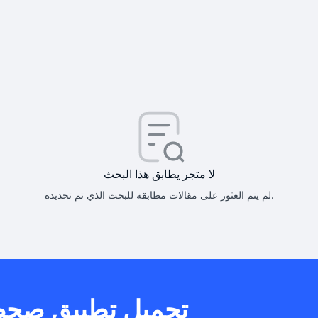
كيف أحصل على
كيف يم
لا متجر يطابق هذا البحث
لم يتم العثور على مقالات مطابقة للبحث الذي تم تحديده.
هل يمكنني است
تحميل تطبيق صح