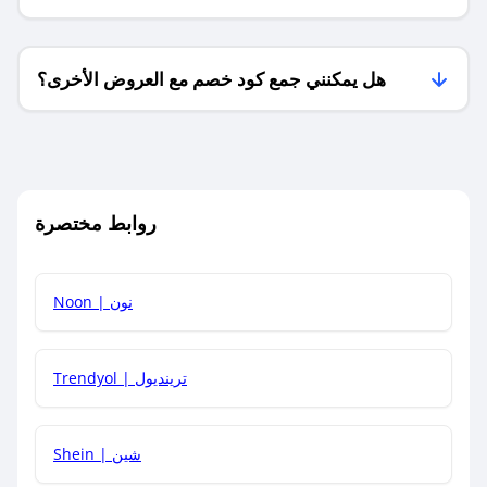
فقط؟
هل يمكنني جمع كود خصم مع العروض الأخرى؟
ما معنى كود خصم ؟
روابط مختصرة
كيف يمكنك استخدام كود الخصم؟
Noon | نون
كيف أحصل على أحدث أكواد الخصم والعروض للمتاجر؟
Trendyol | ترينديول
كم مدة صلاحية كود الخصم؟
Shein | شين