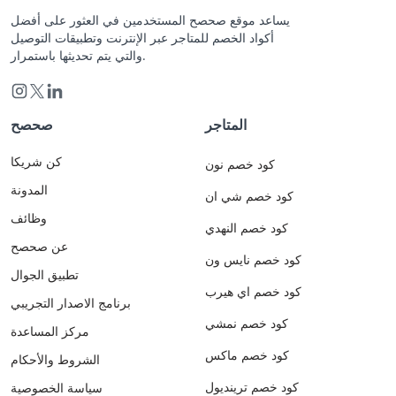
يساعد موقع صحصح المستخدمين في العثور على أفضل
أكواد الخصم للمتاجر عبر الإنترنت وتطبيقات التوصيل
والتي يتم تحديثها باستمرار.
المتاجر
صحصح
كن شريكا
كود خصم نون
المدونة
كود خصم شي ان
وظائف
كود خصم النهدي
عن صحصح
كود خصم نايس ون
تطبيق الجوال
كود خصم اي هيرب
برنامج الاصدار التجريبي
كود خصم نمشي
مركز المساعدة
كود خصم ماكس
الشروط والأحكام
كود خصم ترينديول
سياسة الخصوصية