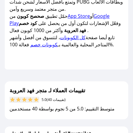
وتمتع بأفضل الأسعار لشحن شدات PUBG وبطاقات الألعاب
من متجر معتمد وسريع وآمن.
Google
أو
App Store
حمّل تطبيق
صحصح كوبون
من
وفعّل الإشعارات لتكون أول من يحصل على
كود خصم
Play
وأكثر من 1000 كوبون فعال .
فهد العروبة
تابع أيضا صفحة
كل الكوبونات
، لتتسوق من أفضل وأشهر
فعالة 100%.
المتاجر المحلية والعالمية بـ
كوبونات خصم
تقييمات العملاء لـ متجر فهد العروبة
(40 تقييمات)
5.0
متوسط التقييم: 5.0 من 5 نجوم بواسطة 40 مستخدمين