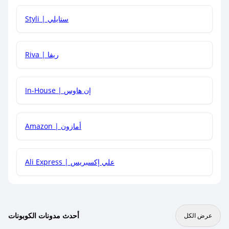
هل يمكنني استخدام كود خصم على منتجات معينة فقط؟
Styli | ستايلي
هل يمكنني جمع كود خصم مع العروض الأخرى؟
Riva | ريفا
In-House | إن هاوس
Amazon | أمازون
Ali Express | علي إكسبريس
أحدث مدونات الكوبونات
عرض الكل