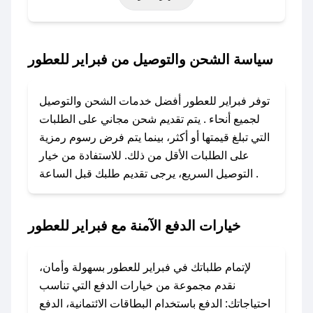
حتى عروض خاصة أخرى.
### كيف تحصل على كود خصم من فبراير للعطور؟
سياسة الشحن والتوصيل من فبراير للعطور
باستخدام تطبيق صحصح، يمكنك العثور بسهولة على
كود خصم فبراير للعطور. وفي حال عدم توفر
توفر فبراير للعطور أفضل خدمات الشحن والتوصيل
الكوبون، تواصل معنا عبر تويتر أو البريد الإلكتروني
لجميع أنحاء . يتم تقديم شحن مجاني على الطلبات
لإضافته بسرعة.
التي تبلغ قيمتها أو أكثر، بينما يتم فرض رسوم رمزية
على الطلبات الأقل من ذلك. للاستفادة من خيار
### كيفية استخدام كود خصم فبراير للعطور؟
التوصيل السريع، يرجى تقديم طلبك قبل الساعة .
1. انسخ كود الخصم من تطبيق صحصح.
2. الصقه في خانة الدفع عند التسوق من فبراير
للعطور.
خيارات الدفع الآمنة مع فبراير للعطور
### ماذا أفعل إذا لم يعمل كود الخصم؟
لا تقلق! يمكنك التواصل مع فريق دعم صحصح عبر
لإتمام طلباتك في فبراير للعطور بسهولة وأمان،
الرسائل الخاصة على تويتر أو البريد الإلكتروني،
نقدم مجموعة من خيارات الدفع التي تناسب
وسنقوم بحل المشكلة في أسرع وقت ممكن.
احتياجاتك: الدفع باستخدام البطاقات الائتمانية، الدفع