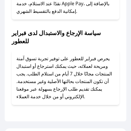
نقدًا عند الاستلام، خدمة Apple Pay، بالإضافة إلى
إمكانية الدفع بالتقسيط الشهري.
### ماذا أفعل إذا لم أجد كود خصم لمتجري
المفضل؟
في حال عدم توفر كوبونات لمتجرك المفضل، يمكنك
سياسة الإرجاع والاستبدال لدى فبراير
مراسلتنا مباشرة وسنعمل على توفير الكوبونات في
للعطور
أسرع وقت ممكن.
### كيف تحصل على كوبونات خصم حصرية من
يحرص فبراير للعطور على توفير تجربة تسوق آمنة
فبراير للعطور؟
ومريحة لعملائه، حيث يمكنك استرجاع أو استبدال
للحصول على كوبونات وخصومات حصرية، قم بما
المنتجات مجانًا خلال 7 أيام من استلام الطلب. يجب
يلي:
أن تكون المنتجات بحالتها الأصلية وغير مستخدمة.
- اضغط على أيقونة متابعة لمتجر فبراير للعطور في
يمكنك تقديم طلب الإرجاع بسهولة عبر موقعنا
تطبيق صحصح.
الإلكتروني أو من خلال خدمة العملاء.
- تابع حسابنا الرسمي على تويتر وقم بتفعيل زر
التنبيهات.
- قم بتفعيل إشعارات تطبيق صحصح ليصلك كل
جديد.