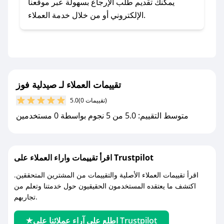
يلي:
يمكنك تقديم طلب الإرجاع بسهولة عبر موقعنا
- اضغط على أيقونة متابعة لمتجر صيدلية فوز في
الإلكتروني أو من خلال خدمة العملاء.
تطبيق صحصح.
- تابع حسابنا الرسمي على تويتر وقم بتفعيل زر
التنبيهات.
- قم بتفعيل إشعارات تطبيق صحصح ليصلك كل
جديد.
تقييمات العملاء لـ صيدلية فوز
(0 تقييمات)
5.0
مع صحصح، تسوق بذكاء ووفّر على كل مشترياتك مع
متوسط التقييم: 5.0 من 5 نجوم بواسطة 0 مستخدمين
كوبونات خصم حصرية من صيدلية فوز!
اقرأ تقييمات واراء العملاء على Trustpilot
اقرأ تقييمات العملاء الأصلية والتقييمات من المشترين المتحققين.
اكتشف ما يعتقده المستخدمون الحقيقيون حول خدمتنا وتعلم من
تجاربهم.
اطلع على آراء عملائنا على Trustpilot