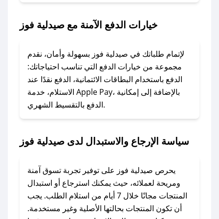
2. الصقه في خانة الدفع عند التسوق من صيدلية
فوز.
خيارات الدفع الآمنة مع صيدلية فوز
### ماذا أفعل إذا لم يعمل كود الخصم؟
لا تقلق! يمكنك التواصل مع فريق دعم صحصح عبر
لإتمام طلباتك في صيدلية فوز بسهولة وأمان، نقدم
الرسائل الخاصة على تويتر أو البريد الإلكتروني،
مجموعة من خيارات الدفع التي تناسب احتياجاتك:
وسنقوم بحل المشكلة في أسرع وقت ممكن.
الدفع باستخدام البطاقات الائتمانية، الدفع نقدًا عند
الاستلام، خدمة Apple Pay، بالإضافة إلى إمكانية
الدفع بالتقسيط الشهري.
### ماذا أفعل إذا لم أجد كود خصم لمتجري
المفضل؟
في حال عدم توفر كوبونات لمتجرك المفضل، يمكنك
سياسة الإرجاع والاستبدال لدى صيدلية فوز
مراسلتنا مباشرة وسنعمل على توفير الكوبونات في
أسرع وقت ممكن.
يحرص صيدلية فوز على توفير تجربة تسوق آمنة
### كيف تحصل على كوبونات خصم حصرية من
ومريحة لعملائه، حيث يمكنك استرجاع أو استبدال
صيدلية فوز؟
المنتجات مجانًا خلال 7 أيام من استلام الطلب. يجب
للحصول على كوبونات وخصومات حصرية، قم بما
أن تكون المنتجات بحالتها الأصلية وغير مستخدمة.