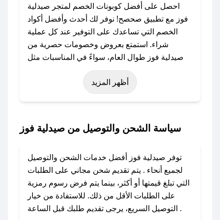
احصل على أفضل كوبونات الخصم لمتجر صيدلية
فوز مع تطبيق صحصح! نوفر لك أحدث وأفضل أكواد
الخصم التي تساعدك على التوفير عند كل عملية
شراء. استمتع بعروض وخصومات حصرية من
صيدلية فوز طوال العام، سواءً في المناسبات مثل
عيد الفطر، عيد الأضحى، الجمعة البيضاء (شهر
أظهر المزيد
نوفمبر)، رمضان، اليوم الوطني، يوم التأسيس، أو
حتى عروض خاصة أخرى.
### كيف تحصل على كود خصم من صيدلية فوز؟
سياسة الشحن والتوصيل من صيدلية فوز
باستخدام تطبيق صحصح، يمكنك العثور بسهولة على
كود خصم صيدلية فوز. وفي حال عدم توفر الكوبون،
توفر صيدلية فوز أفضل خدمات الشحن والتوصيل
تواصل معنا عبر تويتر أو البريد الإلكتروني لإضافته
لجميع أنحاء . يتم تقديم شحن مجاني على الطلبات
بسرعة.
التي تبلغ قيمتها أو أكثر، بينما يتم فرض رسوم رمزية
على الطلبات الأقل من ذلك. للاستفادة من خيار
### كيفية استخدام كود خصم صيدلية فوز؟
التوصيل السريع، يرجى تقديم طلبك قبل الساعة .
1. انسخ كود الخصم من تطبيق صحصح.