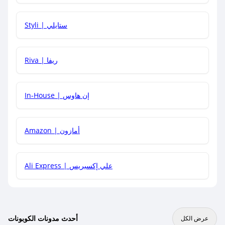
هل يمكنني استخدام كود خصم على منتجات معينة فقط؟
Styli | ستايلي
هل يمكنني جمع كود خصم مع العروض الأخرى؟
Riva | ريفا
In-House | إن هاوس
Amazon | أمازون
Ali Express | علي إكسبريس
أحدث مدونات الكوبونات
عرض الكل