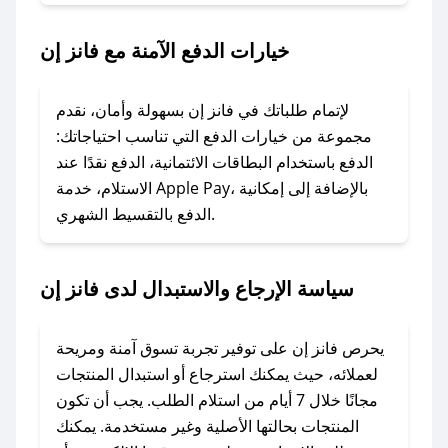
2. الصقه في خانة الدفع عند التسوق من فانز إن.
خيارات الدفع الآمنة مع فانز إن
### ماذا أفعل إذا لم يعمل كود الخصم؟
لا تقلق! يمكنك التواصل مع فريق دعم صحصح عبر
الرسائل الخاصة على تويتر أو البريد الإلكتروني،
لإتمام طلباتك في فانز إن بسهولة وأمان، نقدم
وسنقوم بحل المشكلة في أسرع وقت ممكن.
مجموعة من خيارات الدفع التي تناسب احتياجاتك:
الدفع باستخدام البطاقات الائتمانية، الدفع نقدًا عند
### ماذا أفعل إذا لم أجد كود خصم لمتجري
الاستلام، خدمة Apple Pay، بالإضافة إلى إمكانية
الدفع بالتقسيط الشهري.
المفضل؟
في حال عدم توفر كوبونات لمتجرك المفضل، يمكنك
مراسلتنا مباشرة وسنعمل على توفير الكوبونات في
سياسة الإرجاع والاستبدال لدى فانز إن
أسرع وقت ممكن.
### كيف تحصل على كوبونات خصم حصرية من
يحرص فانز إن على توفير تجربة تسوق آمنة ومريحة
فانز إن؟
لعملائه، حيث يمكنك استرجاع أو استبدال المنتجات
للحصول على كوبونات وخصومات حصرية، قم بما
مجانًا خلال 7 أيام من استلام الطلب. يجب أن تكون
يلي:
المنتجات بحالتها الأصلية وغير مستخدمة. يمكنك