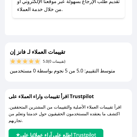
- اضغط على أيقونة متابعة لمتجر فانز إن في تطبيق
تقديم طلب الإرجاع بسهولة عبر موقعنا الإلكتروني أو
صحصح.
من خلال خدمة العملاء.
- تابع حسابنا الرسمي على تويتر وقم بتفعيل زر
التنبيهات.
- قم بتفعيل إشعارات تطبيق صحصح ليصلك كل
جديد.
تقييمات العملاء لـ فانز إن
مع صحصح، تسوق بذكاء ووفّر على كل مشترياتك مع
(0 تقييمات)
5.0
كوبونات خصم حصرية من فانز إن!
متوسط التقييم: 5.0 من 5 نجوم بواسطة 0 مستخدمين
اقرأ تقييمات واراء العملاء على Trustpilot
اقرأ تقييمات العملاء الأصلية والتقييمات من المشترين المتحققين.
اكتشف ما يعتقده المستخدمون الحقيقيون حول خدمتنا وتعلم من
تجاربهم.
اطلع على آراء عملائنا على Trustpilot