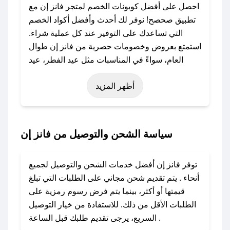
احصل على أفضل كوبونات الخصم لمتجر فانز إن مع
تطبيق صحصح! نوفر لك أحدث وأفضل أكواد الخصم
التي تساعدك على التوفير عند كل عملية شراء.
استمتع بعروض وخصومات حصرية من فانز إن طوال
العام، سواءً في المناسبات مثل عيد الفطر، عيد
الأضحى، الجمعة البيضاء (شهر نوفمبر)، رمضان،
أظهر المزيد
اليوم الوطني، يوم التأسيس، أو حتى عروض خاصة
أخرى.
### كيف تحصل على كود خصم من فانز إن؟
سياسة الشحن والتوصيل من فانز إن
باستخدام تطبيق صحصح، يمكنك العثور بسهولة على
كود خصم فانز إن. وفي حال عدم توفر الكوبون،
توفر فانز إن أفضل خدمات الشحن والتوصيل لجميع
تواصل معنا عبر تويتر أو البريد الإلكتروني لإضافته
أنحاء . يتم تقديم شحن مجاني على الطلبات التي تبلغ
بسرعة.
قيمتها أو أكثر، بينما يتم فرض رسوم رمزية على
الطلبات الأقل من ذلك. للاستفادة من خيار التوصيل
### كيفية استخدام كود خصم فانز إن؟
السريع، يرجى تقديم طلبك قبل الساعة .
1. انسخ كود الخصم من تطبيق صحصح.