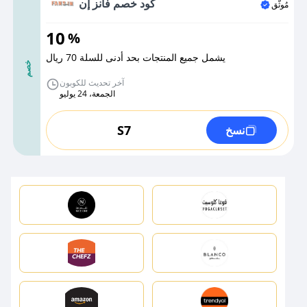
كود خصم فانز إن
مُوثَّق
10
%
يشمل جميع المنتجات بحد أدنى للسلة 70 ريال
خصم
آخر تحديث للكوبون
الجمعة، 24 يوليو
S7
نسخ