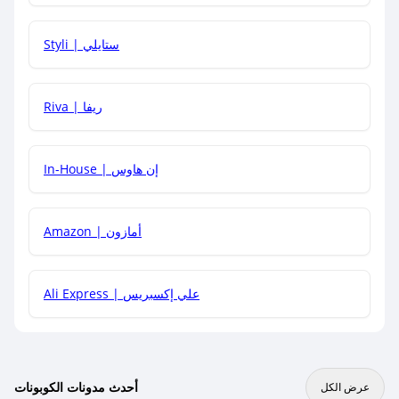
هل يمكنني استخدام كود خصم على منتجات معينة فقط؟
Styli | ستايلي
هل يمكنني جمع كود خصم مع العروض الأخرى؟
Riva | ريفا
In-House | إن هاوس
Amazon | أمازون
Ali Express | علي إكسبريس
أحدث مدونات الكوبونات
عرض الكل