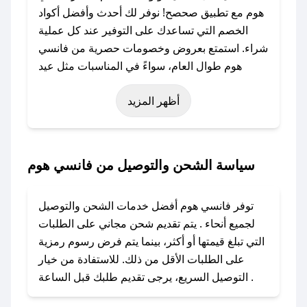
هوم مع تطبيق صحصح! نوفر لك أحدث وأفضل أكواد
الخصم التي تساعدك على التوفير عند كل عملية
شراء. استمتع بعروض وخصومات حصرية من فانسي
هوم طوال العام، سواءً في المناسبات مثل عيد
الفطر، عيد الأضحى، الجمعة البيضاء (شهر نوفمبر)،
أظهر المزيد
رمضان، اليوم الوطني، يوم التأسيس، أو حتى عروض
خاصة أخرى.
### كيف تحصل على كود خصم من فانسي هوم؟
سياسة الشحن والتوصيل من فانسي هوم
باستخدام تطبيق صحصح، يمكنك العثور بسهولة على
كود خصم فانسي هوم. وفي حال عدم توفر الكوبون،
توفر فانسي هوم أفضل خدمات الشحن والتوصيل
تواصل معنا عبر تويتر أو البريد الإلكتروني لإضافته
لجميع أنحاء . يتم تقديم شحن مجاني على الطلبات
بسرعة.
التي تبلغ قيمتها أو أكثر، بينما يتم فرض رسوم رمزية
على الطلبات الأقل من ذلك. للاستفادة من خيار
### كيفية استخدام كود خصم فانسي هوم؟
التوصيل السريع، يرجى تقديم طلبك قبل الساعة .
1. انسخ كود الخصم من تطبيق صحصح.
2. الصقه في خانة الدفع عند التسوق من فانسي