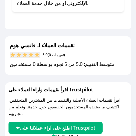
- اضغط على أيقونة متابعة لمتجر فانسي هوم في
الإلكتروني أو من خلال خدمة العملاء.
تطبيق صحصح.
- تابع حسابنا الرسمي على تويتر وقم بتفعيل زر
التنبيهات.
- قم بتفعيل إشعارات تطبيق صحصح ليصلك كل
جديد.
تقييمات العملاء لـ فانسي هوم
(0 تقييمات)
5.0
مع صحصح، تسوق بذكاء ووفّر على كل مشترياتك مع
متوسط التقييم: 5.0 من 5 نجوم بواسطة 0 مستخدمين
كوبونات خصم حصرية من فانسي هوم!
اقرأ تقييمات واراء العملاء على Trustpilot
اقرأ تقييمات العملاء الأصلية والتقييمات من المشترين المتحققين.
اكتشف ما يعتقده المستخدمون الحقيقيون حول خدمتنا وتعلم من
تجاربهم.
اطلع على آراء عملائنا على Trustpilot