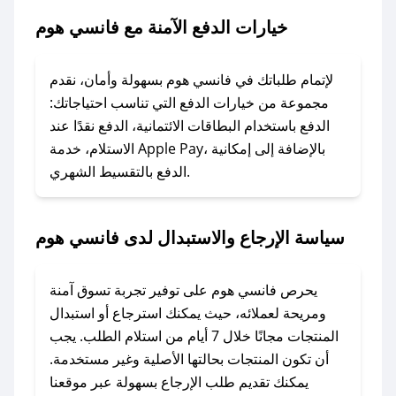
هوم.
خيارات الدفع الآمنة مع فانسي هوم
### ماذا أفعل إذا لم يعمل كود الخصم؟
لا تقلق! يمكنك التواصل مع فريق دعم صحصح عبر
لإتمام طلباتك في فانسي هوم بسهولة وأمان، نقدم
الرسائل الخاصة على تويتر أو البريد الإلكتروني،
مجموعة من خيارات الدفع التي تناسب احتياجاتك:
وسنقوم بحل المشكلة في أسرع وقت ممكن.
الدفع باستخدام البطاقات الائتمانية، الدفع نقدًا عند
الاستلام، خدمة Apple Pay، بالإضافة إلى إمكانية
الدفع بالتقسيط الشهري.
### ماذا أفعل إذا لم أجد كود خصم لمتجري
المفضل؟
في حال عدم توفر كوبونات لمتجرك المفضل، يمكنك
سياسة الإرجاع والاستبدال لدى فانسي هوم
مراسلتنا مباشرة وسنعمل على توفير الكوبونات في
أسرع وقت ممكن.
يحرص فانسي هوم على توفير تجربة تسوق آمنة
### كيف تحصل على كوبونات خصم حصرية من
ومريحة لعملائه، حيث يمكنك استرجاع أو استبدال
فانسي هوم؟
المنتجات مجانًا خلال 7 أيام من استلام الطلب. يجب
للحصول على كوبونات وخصومات حصرية، قم بما
أن تكون المنتجات بحالتها الأصلية وغير مستخدمة.
يلي:
يمكنك تقديم طلب الإرجاع بسهولة عبر موقعنا