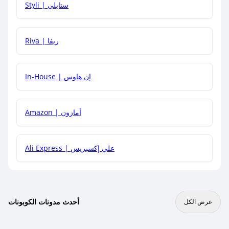
Styli | ستايلي
هل يمكنني جمع كود خصم مع العروض الأخرى؟
Riva | ريفا
In-House | إن هاوس
Amazon | أمازون
Ali Express | علي إكسبريس
أحدث مدونات الكوبونات
عرض الكل