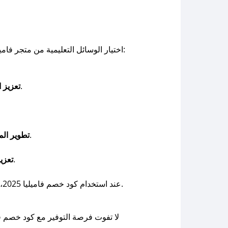
اختيار الوسائل التعليمية من متجر فاميليا لا يقتصر على كونها أدوات للترفيه فقط، بل تمتد فوائدها لتشمل جوانب متعددة من نمو الطفل، ومن أهم الفوائد:
الوسائل المبتكرة مثل البطاقات التفاعلية والألعاب الذكية تشجع الأطفال على استخدام خيالهم بطرق جديدة.
تعزيز ا
بعض الوسائل التعليمية تجمع بين الحركة والتفكير، مما يساعد على تحسين التنسيق بين اليد والعين.
تطوير الم
الكثير من منتجات فاميليا تشجع على اللعب الجماعي، وبالتالي تنمي روح التعاون والمشاركة.
تعزي
عند استخدام كود خصم فاميليا 2025، بإمكانك توفير المزيد أثناء شراء هذه الوسائل التعليمية المبتكرة، مما يمنح أطفالك تجربة ممتعة وهادفة بتكلفة أقل.