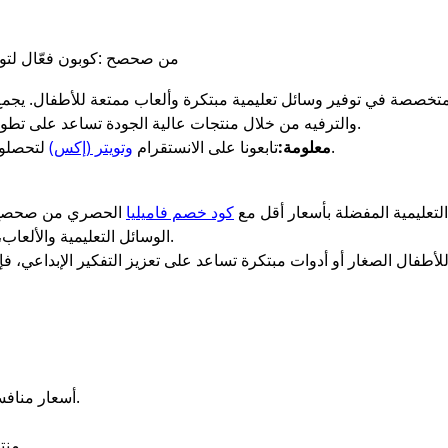
كود خصم فاميليا familia من صحصح :كوبون ف
والترفيه من خلال منتجات عالية الجودة تساعد على تطوير مهارات الأطفال وتنمية قدراتهم الإبداعية.
لتحصلوا على أفضل أكواد الخصم وكوبونات الخصم.
معلومة:
تابعونا على الانستقرام
وتويتر (إكس)
لتعليمية المفضلة بأسعار أقل مع
كود خصم فاميليا
الوسائل التعليمية والألعاب، مما يجعل تجربة التسوق أكثر متعة وتوفيرًا.
لأطفال الصغار أو أدوات مبتكرة تساعد على تعزيز التفكير الإبداعي، 
أسعار منافسة مع إمكانية التوفير عبر كود خصم فاميليا.
منتجات تساعد على الدمج بين التعليم والترفيه.