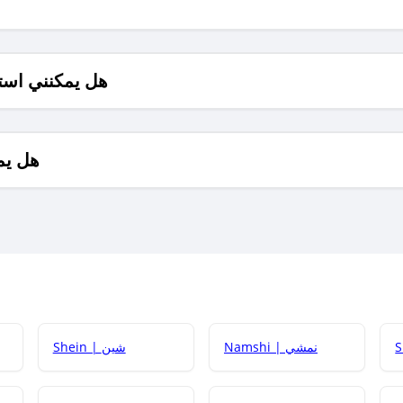
هل يمكنني است
هل يم
Namshi | نمشي
Shein | شين
كيف أحصل على