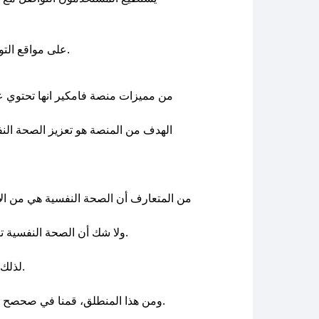
بالإضافة أنه يمكن طلب المساعدة والدعم عن طريق أي من الصفحات الرسمية لمنصة famcare على مواقع التواصل الاجتماعي.
من مميزات منصة فامكير انها تحتوي 
الهدف من المنصة هو تعزيز الصحة ال
من المتعارف أن الصحة النفسية هي من الأ
ولا شك أن الصحة النفسية تتأثر بالعديد من العوامل وتشمل الصحة الجسدية، والعلاقات الاجتماعية، والإنتاجية المهنية، وجودة الحياة بشكل عام.
لذلك، يعد الاهتمام بالصحة النفسية جزء أساسي من الصحة العامة وأمر ضروري يهدف الى تحقيق حياة متوازنة وسعيدة.
ومن هذا المنطلق، قمنا في صحصح توفير كود خصم فامكير لدعم أبناء مجتمعنا وتسهيل عليهم فرصة الحصول على إستشارة نفسية بسعر مقدرو عليه.