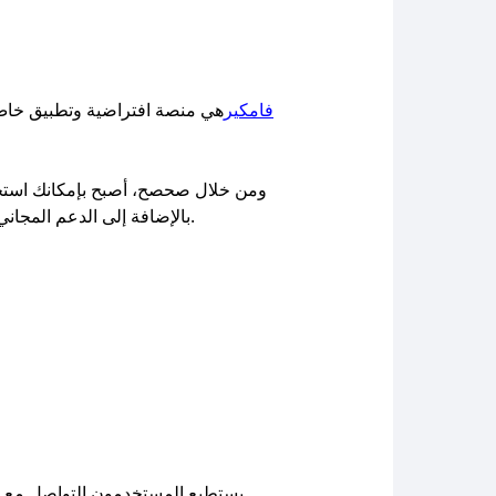
فامكير
هي منصة افتراضية وتطبيق خاص
ومن خلال صحصح، أصبح بإمكانك است
بالإضافة إلى الدعم المجاني وخدمات الأسئلة والإجابات غير المحدودة والعروض الخاصة للشركات والمنظمات (حسب سياسة المنصة الحالية).
يستطيع المستخدمون التواصل مع منص