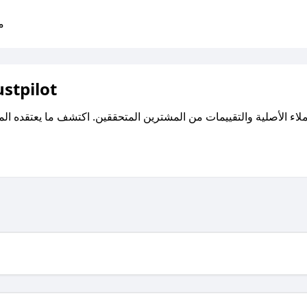
متو
اقرأ تقييمات واراء العملاء ع