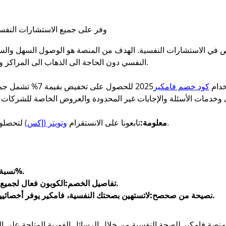
وفر على جميع الاستشارات النف
 في الاستشارات النفسية. الهدف من المنصة هو الوصول السهل والس
النفسي دون الحاجة الى الذهاب الى المراكز والعيادات النفسية أو مراكز الإرشاد الزواجي.
خدام
كود خصم فامكير
2025 للحصول على ت
لتحصلوا على أفضل أكواد الخصم وكوبونات الخصم.
م
علومة
:
تابعونا على الانستقرام
وتويتر (إكس)
تصل نسبة كود خصم فامكير الى 7%.
نسبة
الكوبون فعال لجميع المستخدمين، منهم العملاء الحاليين والجدد.
تفاصيل الخصم:
لاتستهين بصحتك النفسية، فامكير يوفر أخصائيين مرخصين يمختلف التخصصات والمجالات.
نصيحة من صحصح:
ة فامكير للصحة النفسية من خلال الرسائل الفورية المتاحة على المو