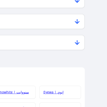
Eyewa | إيوي
Snowhite | سنووايت