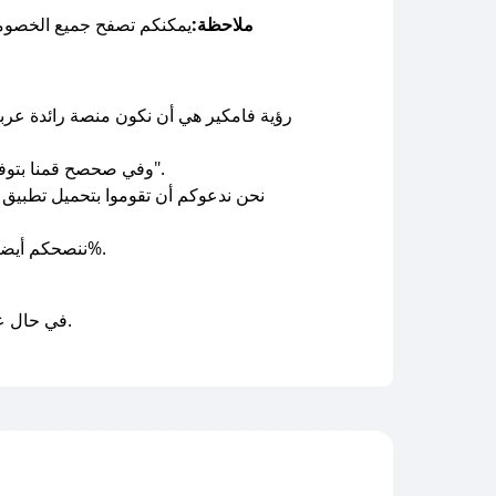
ملاحظة:
يمكنكم تصفح جميع الخصوم
رؤية فامكير هي أن نكون منصة رائدة عربيا
وفي صحصح قمنا بتوفر لك كود خصم فامكير، حتى نسهل عليك رحلة العلاج النفسي أو كما نحب ان نطلق عليها "رحلة إستكشاف النفس".
نحن ندعوكم أن تقوموا بتحميل تطبي
فعالة 100%.
ننصحكم أيضاً
وسنعمل على توفير الكوبونات في أسرع وقت ممكن.
في حال عد