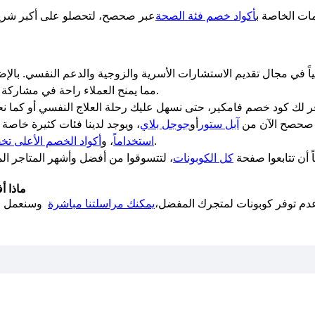
ات الخاصة ب
أكواد خصم فئة الصحة
عبر صحصح، لتحصلو على أكبر شري
ً في مجال تقديم الاستشارات الأسرية والزوجية والدعم النفسي. بالإضا
مما يمنح العملاء راحة في مشاركة أفكارهم وهمومهم مع الإخصائيين النفسيين.
ق صحصح الآن من
آبل ستور
أو
جوجل بلاي
، ويوجد لدينا فئات كثيرة خاصة
لأفضل الخصومات والعروض الحصرية.
استخداماً
، و
أكواد الخصم الأعلى تخف
 أن تتابعوا صفحة
كل الكوبونات
، لتتسوقوا من أفضل وأشهر المتاجر المح
ماذا أ
م توفر كوبونات لمتجرك المفضل،
يمكنك مراسلتنا مباشرة