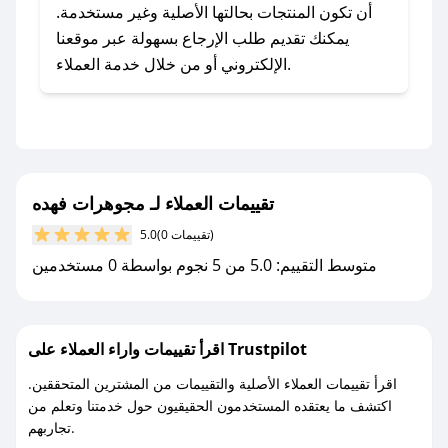
يلي:
أن تكون المنتجات بحالتها الأصلية وغير مستخدمة.
- اضغط على أيقونة متابعة لمتجر مجوهرات فهده في
يمكنك تقديم طلب الإرجاع بسهولة عبر موقعنا
تطبيق صحصح.
الإلكتروني أو من خلال خدمة العملاء.
- تابع حسابنا الرسمي على تويتر وقم بتفعيل زر
التنبيهات.
- قم بتفعيل إشعارات تطبيق صحصح ليصلك كل
جديد.
تقييمات العملاء لـ مجوهرات فهده
مع صحصح، تسوق بذكاء ووفّر على كل مشترياتك مع
(0 تقييمات)
5.0
كوبونات خصم حصرية من مجوهرات فهده!
متوسط التقييم: 5.0 من 5 نجوم بواسطة 0 مستخدمين
اقرأ تقييمات واراء العملاء على Trustpilot
اقرأ تقييمات العملاء الأصلية والتقييمات من المشترين المتحققين.
اكتشف ما يعتقده المستخدمون الحقيقيون حول خدمتنا وتعلم من
تجاربهم.