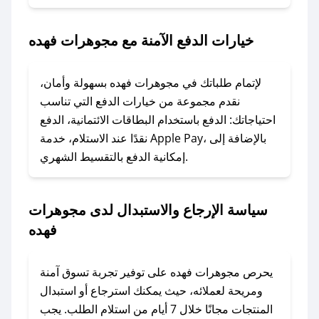
2. الصقه في خانة الدفع عند التسوق من مجوهرات
فهده.
خيارات الدفع الآمنة مع مجوهرات فهده
### ماذا أفعل إذا لم يعمل كود الخصم؟
لا تقلق! يمكنك التواصل مع فريق دعم صحصح عبر
لإتمام طلباتك في مجوهرات فهده بسهولة وأمان،
الرسائل الخاصة على تويتر أو البريد الإلكتروني،
نقدم مجموعة من خيارات الدفع التي تناسب
وسنقوم بحل المشكلة في أسرع وقت ممكن.
احتياجاتك: الدفع باستخدام البطاقات الائتمانية، الدفع
نقدًا عند الاستلام، خدمة Apple Pay، بالإضافة إلى
إمكانية الدفع بالتقسيط الشهري.
### ماذا أفعل إذا لم أجد كود خصم لمتجري
المفضل؟
في حال عدم توفر كوبونات لمتجرك المفضل، يمكنك
سياسة الإرجاع والاستبدال لدى مجوهرات
مراسلتنا مباشرة وسنعمل على توفير الكوبونات في
فهده
أسرع وقت ممكن.
### كيف تحصل على كوبونات خصم حصرية من
يحرص مجوهرات فهده على توفير تجربة تسوق آمنة
مجوهرات فهده؟
ومريحة لعملائه، حيث يمكنك استرجاع أو استبدال
للحصول على كوبونات وخصومات حصرية، قم بما
المنتجات مجانًا خلال 7 أيام من استلام الطلب. يجب