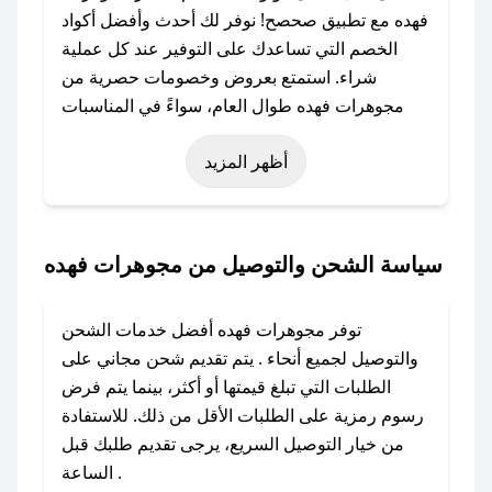
فهده مع تطبيق صحصح! نوفر لك أحدث وأفضل أكواد
الخصم التي تساعدك على التوفير عند كل عملية
شراء. استمتع بعروض وخصومات حصرية من
مجوهرات فهده طوال العام، سواءً في المناسبات
مثل عيد الفطر، عيد الأضحى، الجمعة البيضاء (شهر
أظهر المزيد
نوفمبر)، رمضان، اليوم الوطني، يوم التأسيس، أو
حتى عروض خاصة أخرى.
### كيف تحصل على كود خصم من مجوهرات
سياسة الشحن والتوصيل من مجوهرات فهده
فهده؟
باستخدام تطبيق صحصح، يمكنك العثور بسهولة على
توفر مجوهرات فهده أفضل خدمات الشحن
كود خصم مجوهرات فهده. وفي حال عدم توفر
والتوصيل لجميع أنحاء . يتم تقديم شحن مجاني على
الكوبون، تواصل معنا عبر تويتر أو البريد الإلكتروني
الطلبات التي تبلغ قيمتها أو أكثر، بينما يتم فرض
لإضافته بسرعة.
رسوم رمزية على الطلبات الأقل من ذلك. للاستفادة
من خيار التوصيل السريع، يرجى تقديم طلبك قبل
### كيفية استخدام كود خصم مجوهرات فهده؟
الساعة .
1. انسخ كود الخصم من تطبيق صحصح.