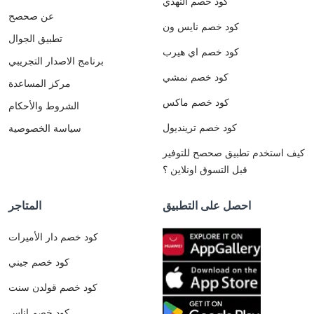
كود خصم النهدي
عن صحصح
كود خصم نايس ون
تطبيق الجوال
كود خصم اي هيرب
برنامج الاصدار التجريبي
كود خصم نمشي
مركز المساعدة
كود خصم ماكس
الشروط والأحكام
كود خصم ترينديول
سياسة الخصوصية
كيف استخدم تطبيق صحصح للتوفير
قبل التسوق اونلاين ؟
احصل على التطبيق
المتاجر
كود خصم دار الأميرات
كود خصم جيني
كود خصم قولدن سنت
كود خصم اناس