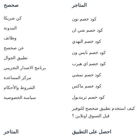
المتاجر
صحصح
كن شريكا
كود خصم نون
المدونة
كود خصم شي ان
وظائف
كود خصم النهدي
عن صحصح
كود خصم نايس ون
تطبيق الجوال
كود خصم اي هيرب
برنامج الاصدار التجريبي
كود خصم نمشي
مركز المساعدة
كود خصم ماكس
الشروط والأحكام
كود خصم ترينديول
سياسة الخصوصية
كيف استخدم تطبيق صحصح للتوفير
قبل التسوق اونلاين ؟
احصل على التطبيق
المتاجر