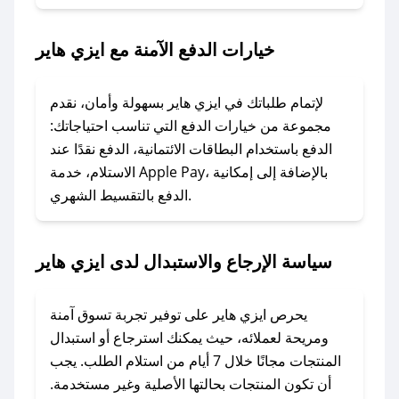
2. الصقه في خانة الدفع عند التسوق من ايزي هاير.
خيارات الدفع الآمنة مع ايزي هاير
### ماذا أفعل إذا لم يعمل كود الخصم؟
لا تقلق! يمكنك التواصل مع فريق دعم صحصح عبر
الرسائل الخاصة على تويتر أو البريد الإلكتروني،
لإتمام طلباتك في ايزي هاير بسهولة وأمان، نقدم
وسنقوم بحل المشكلة في أسرع وقت ممكن.
مجموعة من خيارات الدفع التي تناسب احتياجاتك:
الدفع باستخدام البطاقات الائتمانية، الدفع نقدًا عند
### ماذا أفعل إذا لم أجد كود خصم لمتجري
الاستلام، خدمة Apple Pay، بالإضافة إلى إمكانية
الدفع بالتقسيط الشهري.
المفضل؟
في حال عدم توفر كوبونات لمتجرك المفضل، يمكنك
مراسلتنا مباشرة وسنعمل على توفير الكوبونات في
سياسة الإرجاع والاستبدال لدى ايزي هاير
أسرع وقت ممكن.
### كيف تحصل على كوبونات خصم حصرية من
يحرص ايزي هاير على توفير تجربة تسوق آمنة
ايزي هاير؟
ومريحة لعملائه، حيث يمكنك استرجاع أو استبدال
للحصول على كوبونات وخصومات حصرية، قم بما
المنتجات مجانًا خلال 7 أيام من استلام الطلب. يجب
يلي:
أن تكون المنتجات بحالتها الأصلية وغير مستخدمة.