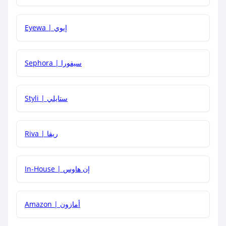
كيف يمكنني معرفة إذا كان كود الخصم لا يعمل؟
Eyewa | إيوي
كيف أحصل على أقوى كود خصم؟
Sephora | سيفورا
هل يمكنني استخدام كود خصم على منتجات معينة فقط؟
Styli | ستايلي
هل يمكنني جمع كود خصم مع العروض الأخرى؟
Riva | ريفا
In-House | إن هاوس
Amazon | أمازون