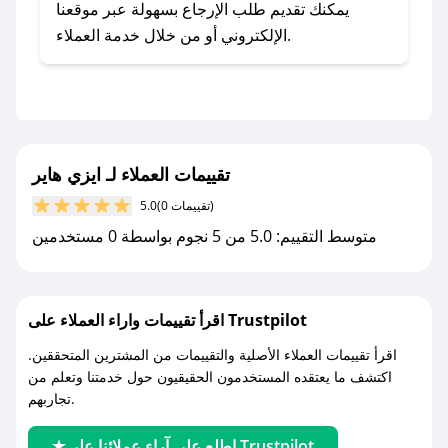
- اضغط على أيقونة متابعة لمتجر ايزي هاير في
يمكنك تقديم طلب الإرجاع بسهولة عبر موقعنا
تطبيق صحصح.
الإلكتروني أو من خلال خدمة العملاء.
- تابع حسابنا الرسمي على تويتر وقم بتفعيل زر
التنبيهات.
- قم بتفعيل إشعارات تطبيق صحصح ليصلك كل
جديد.
تقييمات العملاء لـ ايزي هاير
مع صحصح، تسوق بذكاء ووفّر على كل مشترياتك مع
(0 تقييمات)
5.0
كوبونات خصم حصرية من ايزي هاير!
متوسط التقييم: 5.0 من 5 نجوم بواسطة 0 مستخدمين
اقرأ تقييمات واراء العملاء على Trustpilot
اقرأ تقييمات العملاء الأصلية والتقييمات من المشترين المتحققين.
اكتشف ما يعتقده المستخدمون الحقيقيون حول خدمتنا وتعلم من
تجاربهم.
اطلع على آراء عملائنا على Trustpilot