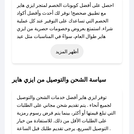
احصل على أفضل كوبونات الخصم لمتجر ايزي هاير
مع تطبيق صحصح! نوفر لك أحدث وأفضل أكواد
الخصم التي تساعدك على التوفير عند كل عملية
شراء. استمتع بعروض وخصومات حصرية من ايزي
هاير طوال العام، سواءً في المناسبات مثل عيد
الفطر، عيد الأضحى، الجمعة البيضاء (شهر نوفمبر)،
أظهر المزيد
رمضان، اليوم الوطني، يوم التأسيس، أو حتى عروض
خاصة أخرى.
### كيف تحصل على كود خصم من ايزي هاير؟
سياسة الشحن والتوصيل من ايزي هاير
باستخدام تطبيق صحصح، يمكنك العثور بسهولة على
كود خصم ايزي هاير. وفي حال عدم توفر الكوبون،
توفر ايزي هاير أفضل خدمات الشحن والتوصيل
تواصل معنا عبر تويتر أو البريد الإلكتروني لإضافته
لجميع أنحاء . يتم تقديم شحن مجاني على الطلبات
بسرعة.
التي تبلغ قيمتها أو أكثر، بينما يتم فرض رسوم رمزية
على الطلبات الأقل من ذلك. للاستفادة من خيار
### كيفية استخدام كود خصم ايزي هاير؟
التوصيل السريع، يرجى تقديم طلبك قبل الساعة .
1. انسخ كود الخصم من تطبيق صحصح.