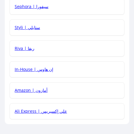
Sephora | سيفورا
هل يمكنني استخدام كود خصم على منتجات معينة فقط؟
Styli | ستايلي
هل يمكنني جمع كود خصم مع العروض الأخرى؟
Riva | ريفا
In-House | إن هاوس
Amazon | أمازون
Ali Express | علي إكسبريس