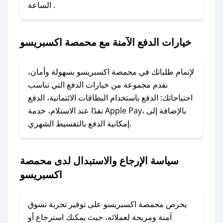
الساعة .
2. الصقه في خانة الدفع عند التسوق من محمصة
اكسبريسو.
خيارات الدفع الآمنة مع محمصة اكسبريسو
### ماذا أفعل إذا لم يعمل كود الخصم؟
لا تقلق! يمكنك التواصل مع فريق دعم صحصح عبر
الرسائل الخاصة على تويتر أو البريد الإلكتروني،
لإتمام طلباتك في محمصة اكسبريسو بسهولة وأمان،
وسنقوم بحل المشكلة في أسرع وقت ممكن.
نقدم مجموعة من خيارات الدفع التي تناسب
احتياجاتك: الدفع باستخدام البطاقات الائتمانية، الدفع
### ماذا أفعل إذا لم أجد كود خصم لمتجري
نقدًا عند الاستلام، خدمة Apple Pay، بالإضافة إلى
المفضل؟
إمكانية الدفع بالتقسيط الشهري.
في حال عدم توفر كوبونات لمتجرك المفضل، يمكنك
مراسلتنا مباشرة وسنعمل على توفير الكوبونات في
سياسة الإرجاع والاستبدال لدى محمصة
أسرع وقت ممكن.
اكسبريسو
### كيف تحصل على كوبونات خصم حصرية من
محمصة اكسبريسو؟
يحرص محمصة اكسبريسو على توفير تجربة تسوق
للحصول على كوبونات وخصومات حصرية، قم بما
آمنة ومريحة لعملائه، حيث يمكنك استرجاع أو