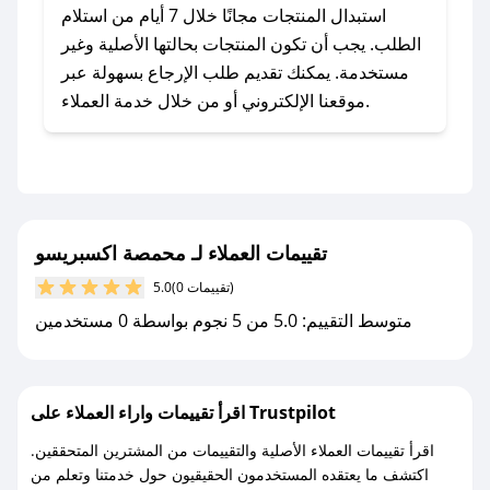
يلي:
استبدال المنتجات مجانًا خلال 7 أيام من استلام
- اضغط على أيقونة متابعة لمتجر محمصة اكسبريسو
الطلب. يجب أن تكون المنتجات بحالتها الأصلية وغير
في تطبيق صحصح.
مستخدمة. يمكنك تقديم طلب الإرجاع بسهولة عبر
- تابع حسابنا الرسمي على تويتر وقم بتفعيل زر
موقعنا الإلكتروني أو من خلال خدمة العملاء.
التنبيهات.
- قم بتفعيل إشعارات تطبيق صحصح ليصلك كل
جديد.
مع صحصح، تسوق بذكاء ووفّر على كل مشترياتك مع
تقييمات العملاء لـ محمصة اكسبريسو
كوبونات خصم حصرية من محمصة اكسبريسو!
(0 تقييمات)
5.0
متوسط التقييم: 5.0 من 5 نجوم بواسطة 0 مستخدمين
اقرأ تقييمات واراء العملاء على Trustpilot
اقرأ تقييمات العملاء الأصلية والتقييمات من المشترين المتحققين.
اكتشف ما يعتقده المستخدمون الحقيقيون حول خدمتنا وتعلم من