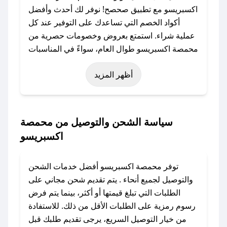
اكسبريسو مع تطبيق صحصح! نوفر لك أحدث وأفضل
أكواد الخصم التي تساعدك على التوفير عند كل
عملية شراء. استمتع بعروض وخصومات حصرية من
محمصة اكسبريسو طوال العام، سواءً في المناسبات
مثل عيد الفطر، عيد الأضحى، الجمعة البيضاء (شهر
أظهر المزيد
نوفمبر)، رمضان، اليوم الوطني، يوم التأسيس، أو
حتى عروض خاصة أخرى.
### كيف تحصل على كود خصم من محمصة
سياسة الشحن والتوصيل من محمصة
اكسبريسو؟
اكسبريسو
باستخدام تطبيق صحصح، يمكنك العثور بسهولة على
كود خصم محمصة اكسبريسو. وفي حال عدم توفر
توفر محمصة اكسبريسو أفضل خدمات الشحن
الكوبون، تواصل معنا عبر تويتر أو البريد الإلكتروني
والتوصيل لجميع أنحاء . يتم تقديم شحن مجاني على
لإضافته بسرعة.
الطلبات التي تبلغ قيمتها أو أكثر، بينما يتم فرض
رسوم رمزية على الطلبات الأقل من ذلك. للاستفادة
### كيفية استخدام كود خصم محمصة اكسبريسو؟
من خيار التوصيل السريع، يرجى تقديم طلبك قبل
1. انسخ كود الخصم من تطبيق صحصح.