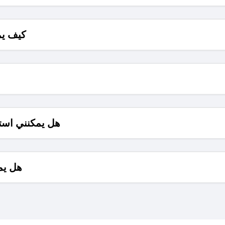
كيف يم
هل يمكنني است
هل يم