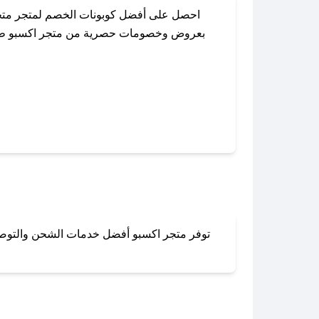
احصل على أفضل كوبونات الخصم لمتجر متجر
بعروض وخصومات حصرية من متجر اكسبو طوال ا
باستخدام تطبيق صحصح، يمكنك العثور بسهول
توفر متجر اكسبو أفضل خدمات الشحن والتوصيل 
لا تقلق! يمكنك التواص
في 