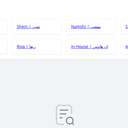
Namshi | نمشي
Shein | شين
كيف أحصل على
In-House | إن هاوس
Riva | ريفا
كيف أحصل على
كيف يم