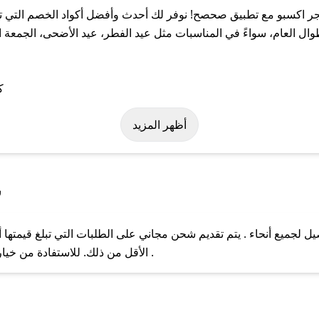
 اكسبو مع تطبيق صحصح! نوفر لك أحدث وأفضل أكواد الخصم التي تس
لعام، سواءً في المناسبات مثل عيد الفطر، عيد الأضحى، الجمعة الب
ة على كود خصم متجر اكسبو. وفي حال عدم توفر الكوبون، تواصل معنا ع
أظهر المزيد
س
لجميع أنحاء . يتم تقديم شحن مجاني على الطلبات التي تبلغ قيمتها أ
ل مع فريق دعم صحصح عبر الرسائل الخاصة على تويتر أو البريد الإلك
الأقل من ذلك. للاستفادة من خيار التوصيل السريع، يرجى تقديم طلبك قبل الساعة .
حال عدم توفر كوبونات لمتجرك المفضل، يمكنك مراسلتنا مباشرة وس