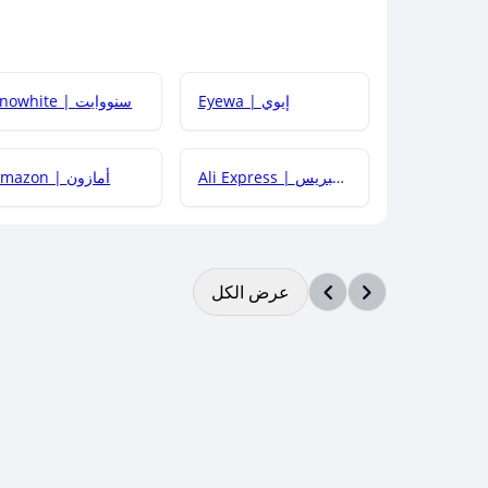
Eyewa | إيوي
Snowhite | سنووايت
Ali Express | علي إكسبريس
Amazon | أمازون
عرض الكل