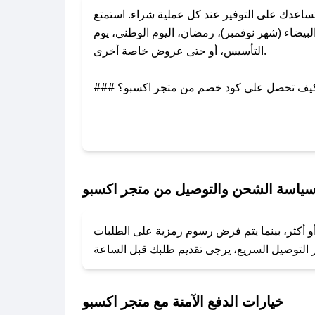
اعدك على التوفير عند كل عملية شراء. استمتع
يضاء (شهر نوفمبر)، رمضان، اليوم الوطني، يوم
التأسيس، أو حتى عروض خاصة أخرى.
### كيف تحصل على كود خصم من متجر اكسبو؟
بر تويتر أو البريد الإلكتروني لإضافته بسرعة.
### كيفية استخدام كود خصم متجر اكسبو؟
1. انسخ كود الخصم من تطبيق صحصح.
2. الصقه في خانة الدفع عند التسوق من متجر اكسبو.
ياسة الشحن والتوصيل من متجر اكسبو
### ماذا أفعل إذا لم يعمل كود الخصم؟
و أكثر، بينما يتم فرض رسوم رمزية على الطلبات
تروني، وسنقوم بحل المشكلة في أسرع وقت ممكن.
### ماذا أفعل إذا لم أجد كود خصم لمتجري المفضل؟
نعمل على توفير الكوبونات في أسرع وقت ممكن.
خيارات الدفع الآمنة مع متجر اكسبو