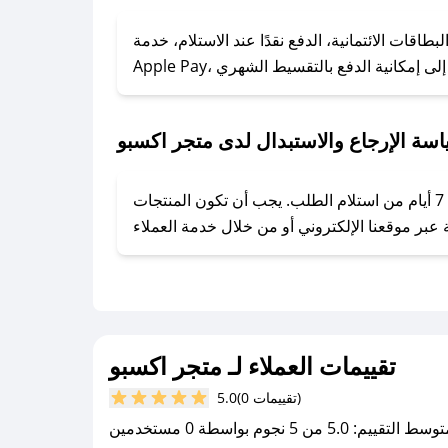
### كيف تحصل على كوبونات خصم حصرية من متجر اكسبو؟
ول على كوبونات وخصومات حصرية، قم بما يلي:
قات الائتمانية، الدفع نقدًا عند الاستلام، خدمة
- اضغط على أيقونة متابعة لمتجر متجر اكسبو في تطبيق صحصح.
- تابع حسابنا الرسمي على تويتر وقم بتفعيل زر التنبيهات.
- قم بتفعيل إشعارات تطبيق صحصح ليصلك كل جديد.
سة الإرجاع والاستبدال لدى متجر اكسبو
يحرص متجر اكسبو على توفير تجربة تسوق آمنة ومريحة لعملائه، حيث يمكنك استرجاع أو استبدال المنتجات مجانًا خلال 7 أيام من استلام الطلب. يجب أن تكون المنتجات
تقييمات العملاء لـ متجر اكسبو
(0 تقييمات)
5.0
سط التقييم: 5.0 من 5 نجوم بواسطة 0 مستخدمين