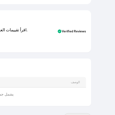
اقرأ تقييمات العملاء الأصلية والتقييمات من المشترين المتحققين. اكتشف ما يعتقده المستخدمون الحقيقيون حول خدمتنا وتعلم من تجاربهم.
Verified Reviews
الوصف
يشمل جمي