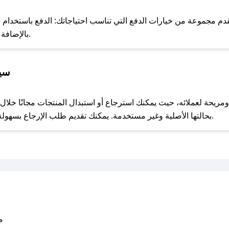
للحص
م مجموعة من خيارات الدفع التي تناسب احتياجاتك: الدفع باستخدام البطا
Apple Pay، بالإضافة إلى إمكانية الدفع بالتقسيط الشهري.
سيا
مع صحصح، تسوق بذكاء ووفّر على كل مشترياتك مع كوبونات خصم حصرية من متجر اكسبو!
بحالتها الأصلية وغير مستخدمة. يمكنك تقديم طلب الإرجاع بسهولة عبر موقعنا الإلكتروني أو من خلال خدمة العملاء.
متو