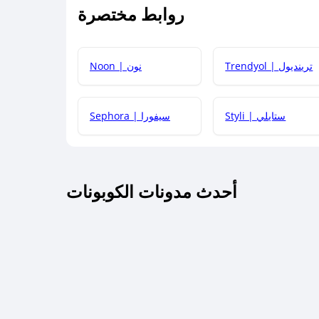
روابط مختصرة
كيف يمكنك استخدام كود الخصم؟
Trendyol | ترينديول
Noon | نون
 أحدث أكواد الخصم والعروض للمتاجر؟
Styli | ستايلي
Sephora | سيفورا
كم مدة صلاحية كود الخصم؟
أحدث مدونات الكوبونات
 توصيل مجاني أو بدون رسوم الشحن ؟
كنني معرفة إذا كان كود الخصم لا يعمل؟