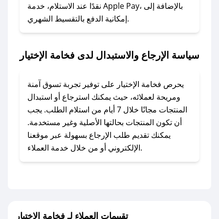
نقدًا عند الاستلام، خدمة Apple Pay، بالإضافة إلى
إمكانية الدفع بالتقسيط الشهري.
### ماذا أفعل إذا لم أجد كود خصم لمتجري
المفضل؟
في حال عدم توفر كوبونات لمتجرك المفضل، يمكنك
سياسة الإرجاع والاستبدال لدى فخامة الإختيار
مراسلتنا مباشرة وسنعمل على توفير الكوبونات في
أسرع وقت ممكن.
يحرص فخامة الإختيار على توفير تجربة تسوق آمنة
### كيف تحصل على كوبونات خصم حصرية من
ومريحة لعملائه، حيث يمكنك استرجاع أو استبدال
فخامة الإختيار؟
المنتجات مجانًا خلال 7 أيام من استلام الطلب. يجب
للحصول على كوبونات وخصومات حصرية، قم بما
أن تكون المنتجات بحالتها الأصلية وغير مستخدمة.
يلي:
يمكنك تقديم طلب الإرجاع بسهولة عبر موقعنا
- اضغط على أيقونة متابعة لمتجر فخامة الإختيار في
الإلكتروني أو من خلال خدمة العملاء.
تطبيق صحصح.
- تابع حسابنا الرسمي على تويتر وقم بتفعيل زر
التنبيهات.
- قم بتفعيل إشعارات تطبيق صحصح ليصلك كل
جديد.
تقييمات العملاء لـ فخامة الإختيار