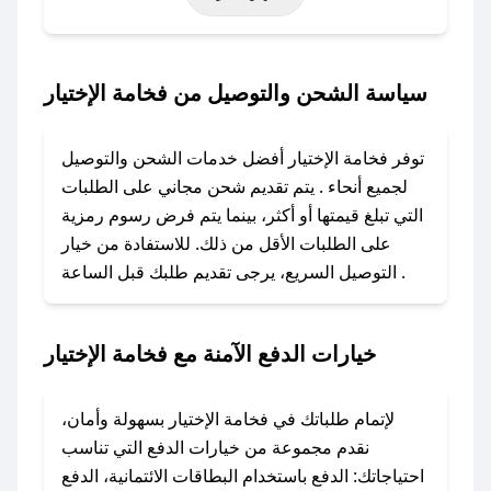
حتى عروض خاصة أخرى.
### كيف تحصل على كود خصم من فخامة الإختيار؟
سياسة الشحن والتوصيل من فخامة الإختيار
باستخدام تطبيق صحصح، يمكنك العثور بسهولة على
كود خصم فخامة الإختيار. وفي حال عدم توفر
توفر فخامة الإختيار أفضل خدمات الشحن والتوصيل
الكوبون، تواصل معنا عبر تويتر أو البريد الإلكتروني
لجميع أنحاء . يتم تقديم شحن مجاني على الطلبات
لإضافته بسرعة.
التي تبلغ قيمتها أو أكثر، بينما يتم فرض رسوم رمزية
على الطلبات الأقل من ذلك. للاستفادة من خيار
### كيفية استخدام كود خصم فخامة الإختيار؟
التوصيل السريع، يرجى تقديم طلبك قبل الساعة .
1. انسخ كود الخصم من تطبيق صحصح.
2. الصقه في خانة الدفع عند التسوق من فخامة
الإختيار.
خيارات الدفع الآمنة مع فخامة الإختيار
### ماذا أفعل إذا لم يعمل كود الخصم؟
لا تقلق! يمكنك التواصل مع فريق دعم صحصح عبر
لإتمام طلباتك في فخامة الإختيار بسهولة وأمان،
الرسائل الخاصة على تويتر أو البريد الإلكتروني،
نقدم مجموعة من خيارات الدفع التي تناسب
وسنقوم بحل المشكلة في أسرع وقت ممكن.
احتياجاتك: الدفع باستخدام البطاقات الائتمانية، الدفع