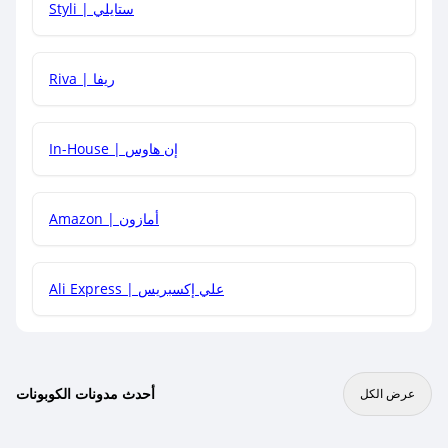
Styli | ستايلي
هل يمكنني جمع كود خصم مع العروض الأخرى؟
Riva | ريفا
In-House | إن هاوس
Amazon | أمازون
Ali Express | علي إكسبريس
أحدث مدونات الكوبونات
عرض الكل