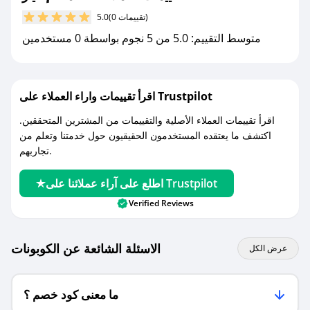
(0 تقييمات)
5.0
مع صحصح، تسوق بذكاء ووفّر على كل مشترياتك مع
متوسط التقييم: 5.0 من 5 نجوم بواسطة 0 مستخدمين
كوبونات خصم حصرية من فخامة الإختيار!
اقرأ تقييمات واراء العملاء على Trustpilot
اقرأ تقييمات العملاء الأصلية والتقييمات من المشترين المتحققين.
اكتشف ما يعتقده المستخدمون الحقيقيون حول خدمتنا وتعلم من
تجاربهم.
اطلع على آراء عملائنا على Trustpilot
Verified Reviews
الاسئلة الشائعة عن الكوبونات
عرض الكل
ما معنى كود خصم ؟