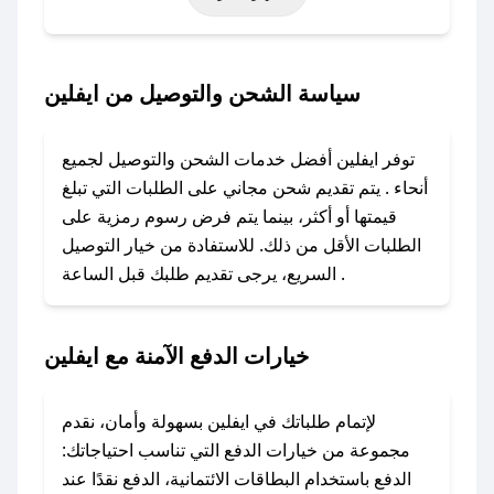
أخرى.
### كيف تحصل على كود خصم من ايفلين؟
سياسة الشحن والتوصيل من ايفلين
باستخدام تطبيق صحصح، يمكنك العثور بسهولة على
كود خصم ايفلين. وفي حال عدم توفر الكوبون،
توفر ايفلين أفضل خدمات الشحن والتوصيل لجميع
تواصل معنا عبر تويتر أو البريد الإلكتروني لإضافته
أنحاء . يتم تقديم شحن مجاني على الطلبات التي تبلغ
بسرعة.
قيمتها أو أكثر، بينما يتم فرض رسوم رمزية على
الطلبات الأقل من ذلك. للاستفادة من خيار التوصيل
### كيفية استخدام كود خصم ايفلين؟
السريع، يرجى تقديم طلبك قبل الساعة .
1. انسخ كود الخصم من تطبيق صحصح.
2. الصقه في خانة الدفع عند التسوق من ايفلين.
خيارات الدفع الآمنة مع ايفلين
### ماذا أفعل إذا لم يعمل كود الخصم؟
لا تقلق! يمكنك التواصل مع فريق دعم صحصح عبر
الرسائل الخاصة على تويتر أو البريد الإلكتروني،
لإتمام طلباتك في ايفلين بسهولة وأمان، نقدم
وسنقوم بحل المشكلة في أسرع وقت ممكن.
مجموعة من خيارات الدفع التي تناسب احتياجاتك:
الدفع باستخدام البطاقات الائتمانية، الدفع نقدًا عند