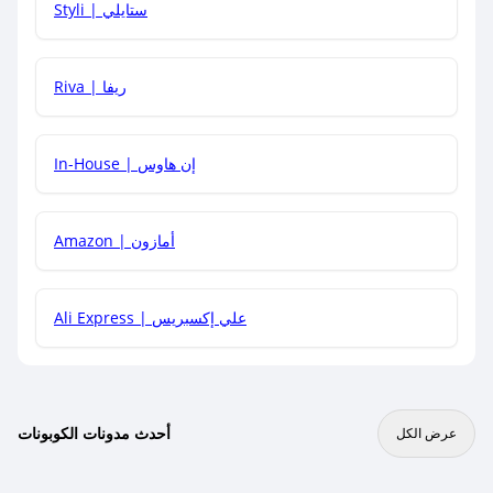
Styli | ستايلي
هل يمكنني جمع كود خصم مع العروض الأخرى؟
Riva | ريفا
In-House | إن هاوس
Amazon | أمازون
Ali Express | علي إكسبريس
أحدث مدونات الكوبونات
عرض الكل