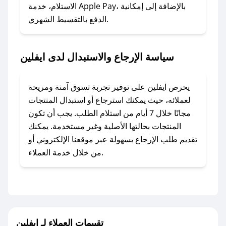
### ماذا أفعل إذا لم أجد كود خصم لمتجري
الاستلام، خدمة Apple Pay، بالإضافة إلى إمكانية
الدفع بالتقسيط الشهري.
المفضل؟
في حال عدم توفر كوبونات لمتجرك المفضل، يمكنك
مراسلتنا مباشرة وسنعمل على توفير الكوبونات في
سياسة الإرجاع والاستبدال لدى ايفلين
أسرع وقت ممكن.
### كيف تحصل على كوبونات خصم حصرية من
يحرص ايفلين على توفير تجربة تسوق آمنة ومريحة
ايفلين؟
لعملائه، حيث يمكنك استرجاع أو استبدال المنتجات
للحصول على كوبونات وخصومات حصرية، قم بما
مجانًا خلال 7 أيام من استلام الطلب. يجب أن تكون
يلي:
المنتجات بحالتها الأصلية وغير مستخدمة. يمكنك
- اضغط على أيقونة متابعة لمتجر ايفلين في تطبيق
تقديم طلب الإرجاع بسهولة عبر موقعنا الإلكتروني أو
صحصح.
من خلال خدمة العملاء.
- تابع حسابنا الرسمي على تويتر وقم بتفعيل زر
التنبيهات.
- قم بتفعيل إشعارات تطبيق صحصح ليصلك كل
جديد.
تقييمات العملاء لـ ايفلين