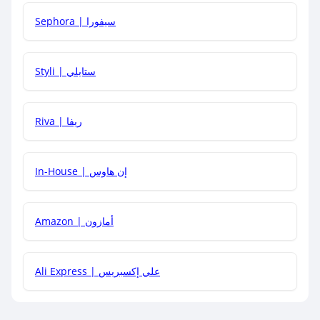
Sephora | سيفورا
هل يمكنني استخدام كود خصم على منتجات معينة فقط؟
Styli | ستايلي
هل يمكنني جمع كود خصم مع العروض الأخرى؟
Riva | ريفا
In-House | إن هاوس
Amazon | أمازون
Ali Express | علي إكسبريس