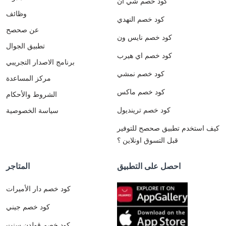
كود خصم شي ان
وظائف
كود خصم النهدي
عن صحصح
كود خصم نايس ون
تطبيق الجوال
كود خصم اي هيرب
برنامج الاصدار التجريبي
كود خصم نمشي
مركز المساعدة
كود خصم ماكس
الشروط والأحكام
كود خصم ترينديول
سياسة الخصوصية
كيف استخدم تطبيق صحصح للتوفير
قبل التسوق اونلاين ؟
احصل على التطبيق
المتاجر
كود خصم دار الأميرات
كود خصم جيني
كود خصم قولدن سنت