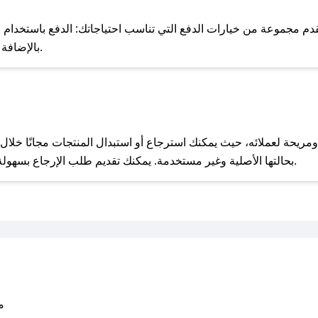
للحص
دم مجموعة من خيارات الدفع التي تناسب احتياجاتك: الدفع باستخدام البط
Apple Pay، بالإضافة إلى إمكانية الدفع بالتقسيط الشهري.
مع صحصح، تسوق بذكاء ووفّر على كل مشترياتك مع كوبونات خصم حصرية من إربوريان!
بحالتها الأصلية وغير مستخدمة. يمكنك تقديم طلب الإرجاع بسهولة عبر موقعنا الإلكتروني أو من خلال خدمة العملاء.
متو