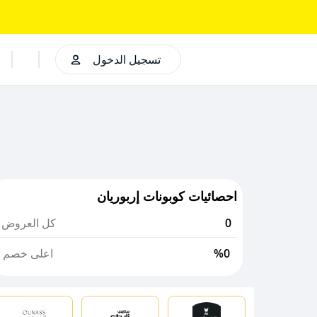
تسجيل الدخول
احصائيات كوبونات إربوريان
0
كل العروض
%0
اعلى خصم