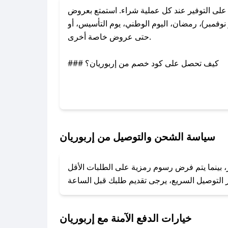
لى التوفير عند كل عملية شراء. استمتع بعروض
وفمبر)، رمضان، اليوم الوطني، يوم التأسيس، أو
حتى عروض خاصة أخرى.
### كيف تحصل على كود خصم من إربوريان؟
عبر تويتر أو البريد الإلكتروني لإضافته بسرعة.
### كيفية استخدام كود خصم إربوريان؟
1. انسخ كود الخصم من تطبيق صحصح.
2. الصقه في خانة الدفع عند التسوق من إربوريان.
سياسة الشحن والتوصيل من إربوريان
### ماذا أفعل إذا لم يعمل كود الخصم؟
ر، بينما يتم فرض رسوم رمزية على الطلبات الأقل
تروني، وسنقوم بحل المشكلة في أسرع وقت ممكن.
### ماذا أفعل إذا لم أجد كود خصم لمتجري المفضل؟
نعمل على توفير الكوبونات في أسرع وقت ممكن.
خيارات الدفع الآمنة مع إربوريان