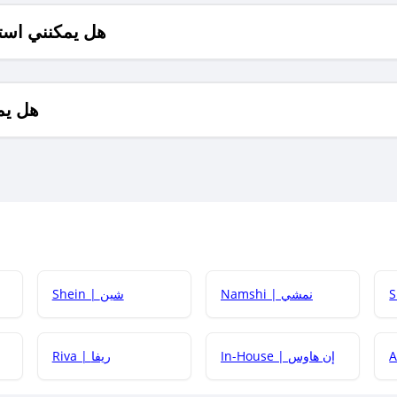
هل يمكنني است
هل يم
Namshi | نمشي
Shein | شين
كيف أحصل على
In-House | إن هاوس
Riva | ريفا