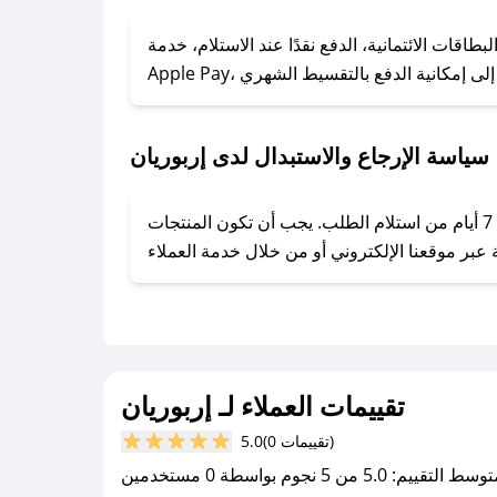
### كيف تحصل على كوبونات خصم حصرية من إربوريان؟
ول على كوبونات وخصومات حصرية، قم بما يلي:
اقات الائتمانية، الدفع نقدًا عند الاستلام، خدمة
- اضغط على أيقونة متابعة لمتجر إربوريان في تطبيق صحصح.
- تابع حسابنا الرسمي على تويتر وقم بتفعيل زر التنبيهات.
- قم بتفعيل إشعارات تطبيق صحصح ليصلك كل جديد.
سياسة الإرجاع والاستبدال لدى إربوريان
يحرص إربوريان على توفير تجربة تسوق آمنة ومريحة لعملائه، حيث يمكنك استرجاع أو استبدال المنتجات مجانًا خلال 7 أيام من استلام الطلب. يجب أن تكون المنتجات
تقييمات العملاء لـ إربوريان
(0 تقييمات)
5.0
سط التقييم: 5.0 من 5 نجوم بواسطة 0 مستخدمين