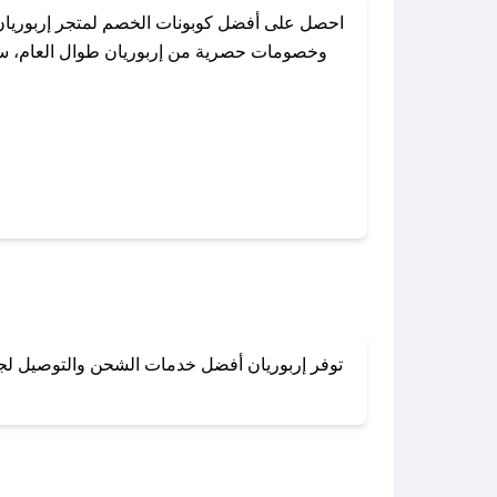
احصل على أفضل كوبونات الخصم لمتجر إربوريان
وخصومات حصرية من إربوريان طوال العام، سواء
باستخدام تطبيق صحصح، يمكنك العثور بس
توفر إربوريان أفضل خدمات الشحن والتوصيل لجميع
لا تقلق! يمكنك التواص
في 