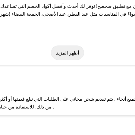
 مع تطبيق صحصح! نوفر لك أحدث وأفضل أكواد الخصم التي تساعدك ع
ً في المناسبات مثل عيد الفطر، عيد الأضحى، الجمعة البيضاء (شهر ن
هولة على كود خصم إربوريان. وفي حال عدم توفر الكوبون، تواصل معنا 
أظهر المزيد
 أنحاء . يتم تقديم شحن مجاني على الطلبات التي تبلغ قيمتها أو أكث
ل مع فريق دعم صحصح عبر الرسائل الخاصة على تويتر أو البريد الإلك
من ذلك. للاستفادة من خيار التوصيل السريع، يرجى تقديم طلبك قبل الساعة .
حال عدم توفر كوبونات لمتجرك المفضل، يمكنك مراسلتنا مباشرة وس