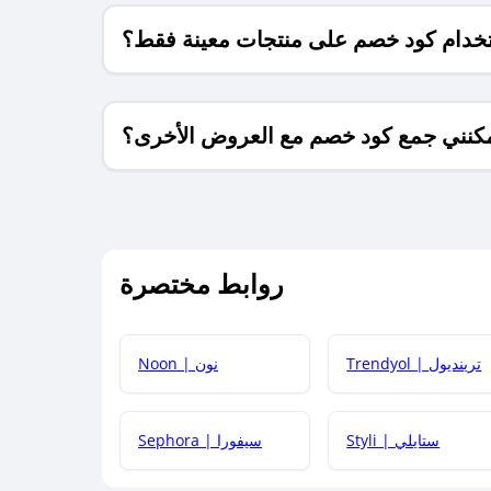
خدام كود خصم على منتجات معينة فقط؟
كنني جمع كود خصم مع العروض الأخرى؟
ما معنى كود خصم ؟
روابط مختصرة
كيف يمكنك استخدام كود الخصم؟
Trendyol | ترينديول
Noon | نون
 أحدث أكواد الخصم والعروض للمتاجر؟
Styli | ستايلي
Sephora | سيفورا