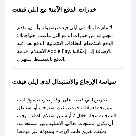
خيارات الدفع الآمنة مع ايلي قيفت
### ماذا أفعل إذا لم يعمل كود الخصم؟
لا تقلق! يمكنك التواصل مع فريق دعم صحصح عبر
الرسائل الخاصة على تويتر أو البريد الإلكتروني،
لإتمام طلباتك في ايلي قيفت بسهولة وأمان، نقدم
وسنقوم بحل المشكلة في أسرع وقت ممكن.
مجموعة من خيارات الدفع التي تناسب احتياجاتك:
الدفع باستخدام البطاقات الائتمانية، الدفع نقدًا عند
### ماذا أفعل إذا لم أجد كود خصم لمتجري
الاستلام، خدمة Apple Pay، بالإضافة إلى إمكانية
الدفع بالتقسيط الشهري.
المفضل؟
في حال عدم توفر كوبونات لمتجرك المفضل، يمكنك
مراسلتنا مباشرة وسنعمل على توفير الكوبونات في
سياسة الإرجاع والاستبدال لدى ايلي قيفت
أسرع وقت ممكن.
### كيف تحصل على كوبونات خصم حصرية من
يحرص ايلي قيفت على توفير تجربة تسوق آمنة
ايلي قيفت؟
ومريحة لعملائه، حيث يمكنك استرجاع أو استبدال
للحصول على كوبونات وخصومات حصرية، قم بما
المنتجات مجانًا خلال 7 أيام من استلام الطلب. يجب
يلي:
أن تكون المنتجات بحالتها الأصلية وغير مستخدمة.
- اضغط على أيقونة متابعة لمتجر ايلي قيفت في
يمكنك تقديم طلب الإرجاع بسهولة عبر موقعنا