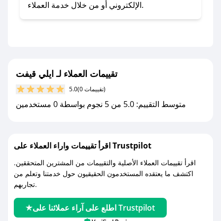
تطبيق صحصح.
الإلكتروني أو من خلال خدمة العملاء.
- تابع حسابنا الرسمي على تويتر وقم بتفعيل زر
التنبيهات.
- قم بتفعيل إشعارات تطبيق صحصح ليصلك كل
جديد.
تقييمات العملاء لـ ايلي قيفت
مع صحصح، تسوق بذكاء ووفّر على كل مشترياتك مع
(0 تقييمات)
5.0
كوبونات خصم حصرية من ايلي قيفت!
متوسط التقييم: 5.0 من 5 نجوم بواسطة 0 مستخدمين
اقرأ تقييمات واراء العملاء على Trustpilot
اقرأ تقييمات العملاء الأصلية والتقييمات من المشترين المتحققين.
اكتشف ما يعتقده المستخدمون الحقيقيون حول خدمتنا وتعلم من
تجاربهم.
اطلع على آراء عملائنا على Trustpilot