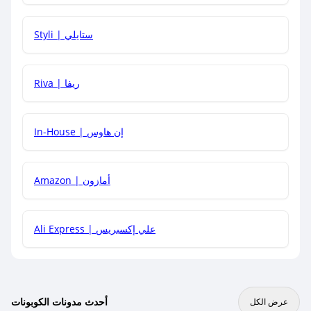
هل يمكنني استخدام كود خصم على منتجات معينة فقط؟
Styli | ستايلي
هل يمكنني جمع كود خصم مع العروض الأخرى؟
Riva | ريفا
In-House | إن هاوس
Amazon | أمازون
Ali Express | علي إكسبريس
أحدث مدونات الكوبونات
عرض الكل