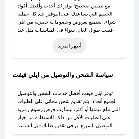
مع تطبيق صحصح! نوفر لك أحدث وأفضل أكواد
الخصم التي تساعدك على التوفير عند كل عملية
شراء. استمتع بعروض وخصومات حصرية من ايلي
قيفت طوال العام، سواءً في المناسبات مثل عيد
الفطر، عيد الأضحى، الجمعة البيضاء (شهر نوفمبر)،
أظهر المزيد
رمضان، اليوم الوطني، يوم التأسيس، أو حتى عروض
خاصة أخرى.
### كيف تحصل على كود خصم من ايلي قيفت؟
سياسة الشحن والتوصيل من ايلي قيفت
باستخدام تطبيق صحصح، يمكنك العثور بسهولة على
كود خصم ايلي قيفت. وفي حال عدم توفر الكوبون،
توفر ايلي قيفت أفضل خدمات الشحن والتوصيل
تواصل معنا عبر تويتر أو البريد الإلكتروني لإضافته
لجميع أنحاء . يتم تقديم شحن مجاني على الطلبات
بسرعة.
التي تبلغ قيمتها أو أكثر، بينما يتم فرض رسوم رمزية
على الطلبات الأقل من ذلك. للاستفادة من خيار
### كيفية استخدام كود خصم ايلي قيفت؟
التوصيل السريع، يرجى تقديم طلبك قبل الساعة .
1. انسخ كود الخصم من تطبيق صحصح.
2. الصقه في خانة الدفع عند التسوق من ايلي قيفت.