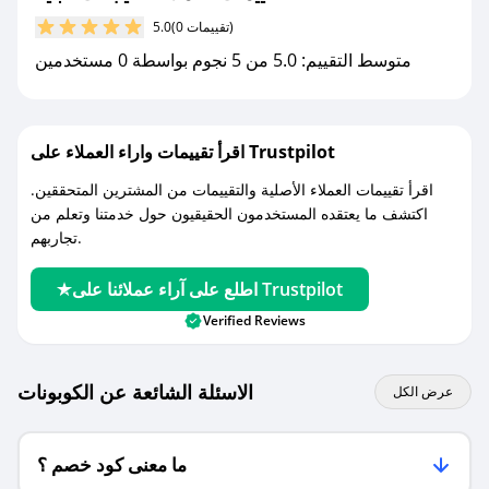
(0 تقييمات)
5.0
مع صحصح، تسوق بذكاء ووفّر على كل مشترياتك مع
متوسط التقييم: 5.0 من 5 نجوم بواسطة 0 مستخدمين
كوبونات خصم حصرية من اليجانت عباية!
اقرأ تقييمات واراء العملاء على Trustpilot
اقرأ تقييمات العملاء الأصلية والتقييمات من المشترين المتحققين.
اكتشف ما يعتقده المستخدمون الحقيقيون حول خدمتنا وتعلم من
تجاربهم.
اطلع على آراء عملائنا على Trustpilot
Verified Reviews
الاسئلة الشائعة عن الكوبونات
عرض الكل
ما معنى كود خصم ؟