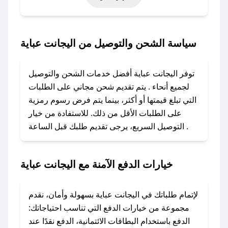
حتى عروض خاصة أخرى.
### كيف تحصل على كود خصم من اليجانت عباية؟
سياسة الشحن والتوصيل من اليجانت عباية
باستخدام تطبيق صحصح، يمكنك العثور بسهولة على
كود خصم اليجانت عباية. وفي حال عدم توفر
توفر اليجانت عباية أفضل خدمات الشحن والتوصيل
الكوبون، تواصل معنا عبر تويتر أو البريد الإلكتروني
لجميع أنحاء . يتم تقديم شحن مجاني على الطلبات
لإضافته بسرعة.
التي تبلغ قيمتها أو أكثر، بينما يتم فرض رسوم رمزية
على الطلبات الأقل من ذلك. للاستفادة من خيار
### كيفية استخدام كود خصم اليجانت عباية؟
التوصيل السريع، يرجى تقديم طلبك قبل الساعة .
1. انسخ كود الخصم من تطبيق صحصح.
2. الصقه في خانة الدفع عند التسوق من اليجانت
عباية.
خيارات الدفع الآمنة مع اليجانت عباية
### ماذا أفعل إذا لم يعمل كود الخصم؟
لا تقلق! يمكنك التواصل مع فريق دعم صحصح عبر
لإتمام طلباتك في اليجانت عباية بسهولة وأمان، نقدم
الرسائل الخاصة على تويتر أو البريد الإلكتروني،
مجموعة من خيارات الدفع التي تناسب احتياجاتك:
وسنقوم بحل المشكلة في أسرع وقت ممكن.
الدفع باستخدام البطاقات الائتمانية، الدفع نقدًا عند