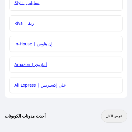
Styli | ستايلي
هل يمكنني جمع كود خصم مع العروض الأخرى؟
Riva | ريفا
In-House | إن هاوس
Amazon | أمازون
Ali Express | علي إكسبريس
أحدث مدونات الكوبونات
عرض الكل