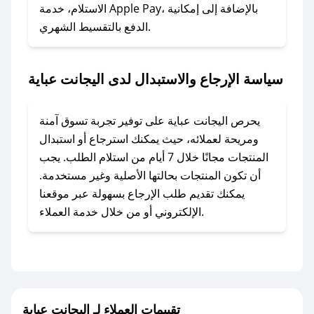
الاستلام، خدمة Apple Pay، بالإضافة إلى إمكانية
الدفع بالتقسيط الشهري.
### ماذا أفعل إذا لم أجد كود خصم لمتجري
المفضل؟
في حال عدم توفر كوبونات لمتجرك المفضل، يمكنك
سياسة الإرجاع والاستبدال لدى اليجانت عباية
مراسلتنا مباشرة وسنعمل على توفير الكوبونات في
أسرع وقت ممكن.
يحرص اليجانت عباية على توفير تجربة تسوق آمنة
### كيف تحصل على كوبونات خصم حصرية من
ومريحة لعملائه، حيث يمكنك استرجاع أو استبدال
اليجانت عباية؟
المنتجات مجانًا خلال 7 أيام من استلام الطلب. يجب
للحصول على كوبونات وخصومات حصرية، قم بما
أن تكون المنتجات بحالتها الأصلية وغير مستخدمة.
يلي:
يمكنك تقديم طلب الإرجاع بسهولة عبر موقعنا
- اضغط على أيقونة متابعة لمتجر اليجانت عباية في
الإلكتروني أو من خلال خدمة العملاء.
تطبيق صحصح.
- تابع حسابنا الرسمي على تويتر وقم بتفعيل زر
التنبيهات.
- قم بتفعيل إشعارات تطبيق صحصح ليصلك كل
جديد.
تقييمات العملاء لـ اليجانت عباية