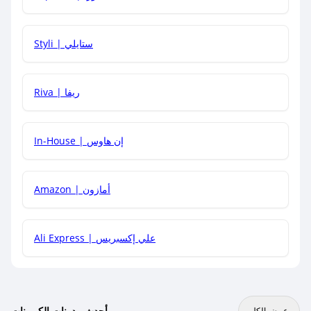
هل يمكنني استخدام كود خصم على منتجات معينة فقط؟
Styli | ستايلي
هل يمكنني جمع كود خصم مع العروض الأخرى؟
Riva | ريفا
In-House | إن هاوس
Amazon | أمازون
Ali Express | علي إكسبريس
أحدث مدونات الكوبونات
عرض الكل