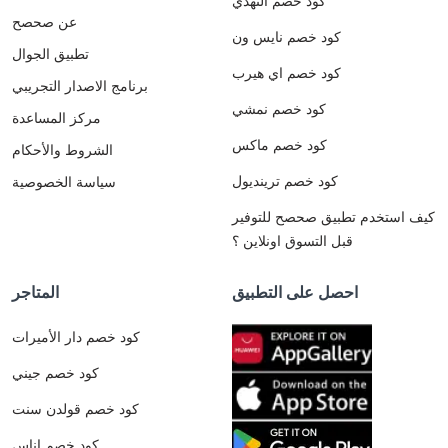
كود خصم النهدي
عن صحصح
كود خصم نايس ون
تطبيق الجوال
كود خصم اي هيرب
برنامج الاصدار التجريبي
كود خصم نمشي
مركز المساعدة
كود خصم ماكس
الشروط والأحكام
كود خصم ترينديول
سياسة الخصوصية
كيف استخدم تطبيق صحصح للتوفير
قبل التسوق اونلاين ؟
احصل على التطبيق
المتاجر
كود خصم دار الأميرات
كود خصم جيني
كود خصم قولدن سنت
كود خصم اناس