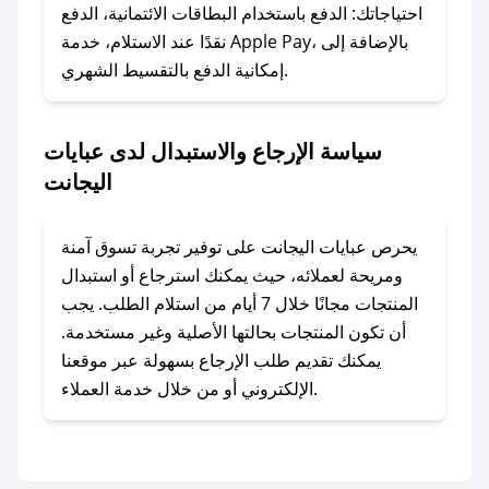
وسنقوم بحل المشكلة في أسرع وقت ممكن.
احتياجاتك: الدفع باستخدام البطاقات الائتمانية، الدفع
نقدًا عند الاستلام، خدمة Apple Pay، بالإضافة إلى
إمكانية الدفع بالتقسيط الشهري.
### ماذا أفعل إذا لم أجد كود خصم لمتجري
المفضل؟
في حال عدم توفر كوبونات لمتجرك المفضل، يمكنك
سياسة الإرجاع والاستبدال لدى عبايات
مراسلتنا مباشرة وسنعمل على توفير الكوبونات في
اليجانت
أسرع وقت ممكن.
### كيف تحصل على كوبونات خصم حصرية من
يحرص عبايات اليجانت على توفير تجربة تسوق آمنة
عبايات اليجانت؟
ومريحة لعملائه، حيث يمكنك استرجاع أو استبدال
للحصول على كوبونات وخصومات حصرية، قم بما
المنتجات مجانًا خلال 7 أيام من استلام الطلب. يجب
يلي:
أن تكون المنتجات بحالتها الأصلية وغير مستخدمة.
- اضغط على أيقونة متابعة لمتجر عبايات اليجانت في
يمكنك تقديم طلب الإرجاع بسهولة عبر موقعنا
تطبيق صحصح.
الإلكتروني أو من خلال خدمة العملاء.
- تابع حسابنا الرسمي على تويتر وقم بتفعيل زر
التنبيهات.
- قم بتفعيل إشعارات تطبيق صحصح ليصلك كل