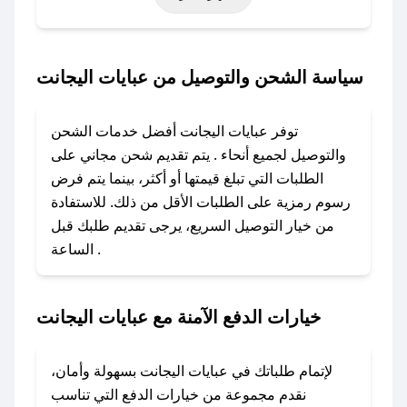
حتى عروض خاصة أخرى.
### كيف تحصل على كود خصم من عبايات
سياسة الشحن والتوصيل من عبايات اليجانت
اليجانت؟
باستخدام تطبيق صحصح، يمكنك العثور بسهولة على
توفر عبايات اليجانت أفضل خدمات الشحن
كود خصم عبايات اليجانت. وفي حال عدم توفر
والتوصيل لجميع أنحاء . يتم تقديم شحن مجاني على
الكوبون، تواصل معنا عبر تويتر أو البريد الإلكتروني
الطلبات التي تبلغ قيمتها أو أكثر، بينما يتم فرض
لإضافته بسرعة.
رسوم رمزية على الطلبات الأقل من ذلك. للاستفادة
من خيار التوصيل السريع، يرجى تقديم طلبك قبل
### كيفية استخدام كود خصم عبايات اليجانت؟
الساعة .
1. انسخ كود الخصم من تطبيق صحصح.
2. الصقه في خانة الدفع عند التسوق من عبايات
اليجانت.
خيارات الدفع الآمنة مع عبايات اليجانت
### ماذا أفعل إذا لم يعمل كود الخصم؟
لا تقلق! يمكنك التواصل مع فريق دعم صحصح عبر
لإتمام طلباتك في عبايات اليجانت بسهولة وأمان،
الرسائل الخاصة على تويتر أو البريد الإلكتروني،
نقدم مجموعة من خيارات الدفع التي تناسب