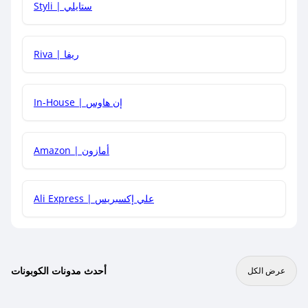
Styli | ستايلي
هل يمكنني جمع كود خصم مع العروض الأخرى؟
Riva | ريفا
In-House | إن هاوس
Amazon | أمازون
Ali Express | علي إكسبريس
أحدث مدونات الكوبونات
عرض الكل