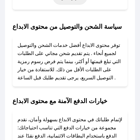
حتى عروض خاصة أخرى.
### كيف تحصل على كود خصم من محتوى الابداع؟
سياسة الشحن والتوصيل من محتوى الابداع
باستخدام تطبيق صحصح، يمكنك العثور بسهولة على
كود خصم محتوى الابداع. وفي حال عدم توفر
توفر محتوى الابداع أفضل خدمات الشحن والتوصيل
الكوبون، تواصل معنا عبر تويتر أو البريد الإلكتروني
لجميع أنحاء . يتم تقديم شحن مجاني على الطلبات
لإضافته بسرعة.
التي تبلغ قيمتها أو أكثر، بينما يتم فرض رسوم رمزية
على الطلبات الأقل من ذلك. للاستفادة من خيار
### كيفية استخدام كود خصم محتوى الابداع؟
التوصيل السريع، يرجى تقديم طلبك قبل الساعة .
1. انسخ كود الخصم من تطبيق صحصح.
2. الصقه في خانة الدفع عند التسوق من محتوى
الابداع.
خيارات الدفع الآمنة مع محتوى الابداع
### ماذا أفعل إذا لم يعمل كود الخصم؟
لا تقلق! يمكنك التواصل مع فريق دعم صحصح عبر
لإتمام طلباتك في محتوى الابداع بسهولة وأمان، نقدم
الرسائل الخاصة على تويتر أو البريد الإلكتروني،
مجموعة من خيارات الدفع التي تناسب احتياجاتك:
وسنقوم بحل المشكلة في أسرع وقت ممكن.
الدفع باستخدام البطاقات الائتمانية، الدفع نقدًا عند