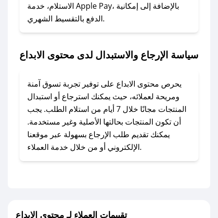
الاستلام، خدمة Apple Pay، بالإضافة إلى إمكانية
الدفع بالتقسيط الشهري.
### ماذا أفعل إذا لم أجد كود خصم لمتجري
المفضل؟
في حال عدم توفر كوبونات لمتجرك المفضل، يمكنك
سياسة الإرجاع والاستبدال لدى محتوى الابداع
مراسلتنا مباشرة وسنعمل على توفير الكوبونات في
أسرع وقت ممكن.
يحرص محتوى الابداع على توفير تجربة تسوق آمنة
### كيف تحصل على كوبونات خصم حصرية من
ومريحة لعملائه، حيث يمكنك استرجاع أو استبدال
محتوى الابداع؟
المنتجات مجانًا خلال 7 أيام من استلام الطلب. يجب
للحصول على كوبونات وخصومات حصرية، قم بما
أن تكون المنتجات بحالتها الأصلية وغير مستخدمة.
يلي:
يمكنك تقديم طلب الإرجاع بسهولة عبر موقعنا
- اضغط على أيقونة متابعة لمتجر محتوى الابداع في
الإلكتروني أو من خلال خدمة العملاء.
تطبيق صحصح.
- تابع حسابنا الرسمي على تويتر وقم بتفعيل زر
التنبيهات.
- قم بتفعيل إشعارات تطبيق صحصح ليصلك كل
جديد.
تقييمات العملاء لـ محتوى الابداع