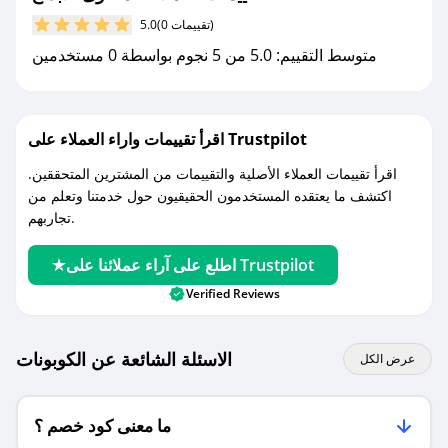
(0 تقييمات)
5.0
مع صحصح، تسوق بذكاء ووفّر على كل مشترياتك مع
متوسط التقييم: 5.0 من 5 نجوم بواسطة 0 مستخدمين
كوبونات خصم حصرية من محتوى الابداع!
اقرأ تقييمات واراء العملاء على Trustpilot
اقرأ تقييمات العملاء الأصلية والتقييمات من المشترين المتحققين.
اكتشف ما يعتقده المستخدمون الحقيقيون حول خدمتنا وتعلم من
تجاربهم.
اطلع على آراء عملائنا على Trustpilot
Verified Reviews
الاسئلة الشائعة عن الكوبونات
عرض الكل
ما معنى كود خصم ؟