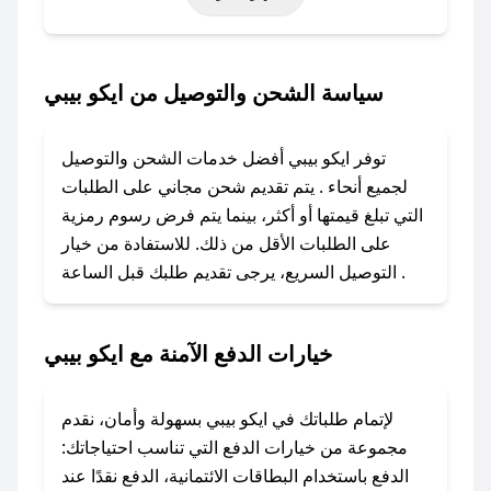
خاصة أخرى.
### كيف تحصل على كود خصم من ايكو بيبي؟
سياسة الشحن والتوصيل من ايكو بيبي
باستخدام تطبيق صحصح، يمكنك العثور بسهولة على
كود خصم ايكو بيبي. وفي حال عدم توفر الكوبون،
توفر ايكو بيبي أفضل خدمات الشحن والتوصيل
تواصل معنا عبر تويتر أو البريد الإلكتروني لإضافته
لجميع أنحاء . يتم تقديم شحن مجاني على الطلبات
بسرعة.
التي تبلغ قيمتها أو أكثر، بينما يتم فرض رسوم رمزية
على الطلبات الأقل من ذلك. للاستفادة من خيار
### كيفية استخدام كود خصم ايكو بيبي؟
التوصيل السريع، يرجى تقديم طلبك قبل الساعة .
1. انسخ كود الخصم من تطبيق صحصح.
2. الصقه في خانة الدفع عند التسوق من ايكو بيبي.
خيارات الدفع الآمنة مع ايكو بيبي
### ماذا أفعل إذا لم يعمل كود الخصم؟
لا تقلق! يمكنك التواصل مع فريق دعم صحصح عبر
الرسائل الخاصة على تويتر أو البريد الإلكتروني،
لإتمام طلباتك في ايكو بيبي بسهولة وأمان، نقدم
وسنقوم بحل المشكلة في أسرع وقت ممكن.
مجموعة من خيارات الدفع التي تناسب احتياجاتك:
الدفع باستخدام البطاقات الائتمانية، الدفع نقدًا عند