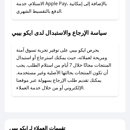
### ماذا أفعل إذا لم أجد كود خصم لمتجري
الاستلام، خدمة Apple Pay، بالإضافة إلى إمكانية
الدفع بالتقسيط الشهري.
المفضل؟
في حال عدم توفر كوبونات لمتجرك المفضل، يمكنك
مراسلتنا مباشرة وسنعمل على توفير الكوبونات في
سياسة الإرجاع والاستبدال لدى ايكو بيبي
أسرع وقت ممكن.
### كيف تحصل على كوبونات خصم حصرية من
يحرص ايكو بيبي على توفير تجربة تسوق آمنة
ايكو بيبي؟
ومريحة لعملائه، حيث يمكنك استرجاع أو استبدال
للحصول على كوبونات وخصومات حصرية، قم بما
المنتجات مجانًا خلال 7 أيام من استلام الطلب. يجب
يلي:
أن تكون المنتجات بحالتها الأصلية وغير مستخدمة.
- اضغط على أيقونة متابعة لمتجر ايكو بيبي في
يمكنك تقديم طلب الإرجاع بسهولة عبر موقعنا
تطبيق صحصح.
الإلكتروني أو من خلال خدمة العملاء.
- تابع حسابنا الرسمي على تويتر وقم بتفعيل زر
التنبيهات.
- قم بتفعيل إشعارات تطبيق صحصح ليصلك كل
جديد.
تقييمات العملاء لـ ايكو بيبي