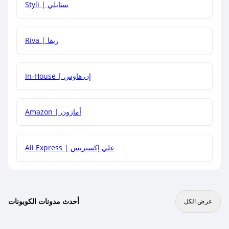
Styli | ستايلي
هل يمكنني جمع كود خصم مع العروض الأخرى؟
Riva | ريفا
In-House | إن هاوس
Amazon | أمازون
Ali Express | علي إكسبريس
أحدث مدونات الكوبونات
عرض الكل