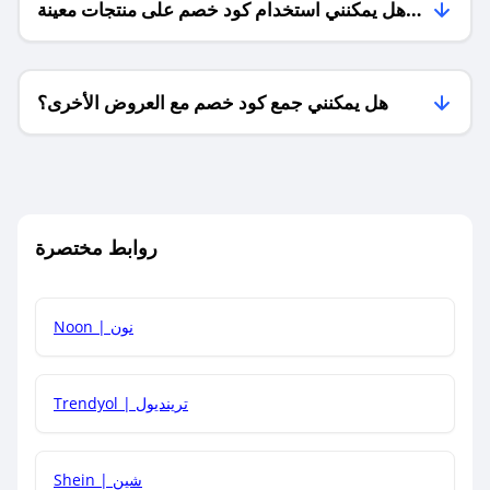
هل يمكنني استخدام كود خصم على منتجات معينة
فقط؟
هل يمكنني جمع كود خصم مع العروض الأخرى؟
ما معنى كود خصم ؟
روابط مختصرة
كيف يمكنك استخدام كود الخصم؟
Noon | نون
كيف أحصل على أحدث أكواد الخصم والعروض للمتاجر؟
Trendyol | ترينديول
كم مدة صلاحية كود الخصم؟
Shein | شين