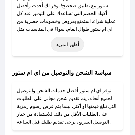
ستور مع تطبيق صحصح! نوفر لك أحدث وأفضل
أكواد الخصم التي تساعدك على التوفير عند كل
عملية شراء. استمتع بعروض وخصومات حصرية من
اي ام ستور طوال العام، سواءً في المناسبات مثل
عيد الفطر، عيد الأضحى، الجمعة البيضاء (شهر
أظهر المزيد
نوفمبر)، رمضان، اليوم الوطني، يوم التأسيس، أو
حتى عروض خاصة أخرى.
### كيف تحصل على كود خصم من اي ام ستور؟
سياسة الشحن والتوصيل من اي ام ستور
باستخدام تطبيق صحصح، يمكنك العثور بسهولة على
كود خصم اي ام ستور. وفي حال عدم توفر الكوبون،
توفر اي ام ستور أفضل خدمات الشحن والتوصيل
تواصل معنا عبر تويتر أو البريد الإلكتروني لإضافته
لجميع أنحاء . يتم تقديم شحن مجاني على الطلبات
بسرعة.
التي تبلغ قيمتها أو أكثر، بينما يتم فرض رسوم رمزية
على الطلبات الأقل من ذلك. للاستفادة من خيار
### كيفية استخدام كود خصم اي ام ستور؟
التوصيل السريع، يرجى تقديم طلبك قبل الساعة .
1. انسخ كود الخصم من تطبيق صحصح.
2. الصقه في خانة الدفع عند التسوق من اي ام