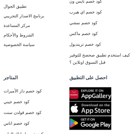
كود خصم نايس ون
تطبيق الجوال
كود خصم اي هيرب
برنامج الاصدار التجريبي
كود خصم نمشي
مركز المساعدة
كود خصم ماكس
الشروط والأحكام
كود خصم ترينديول
سياسة الخصوصية
كيف استخدم تطبيق صحصح للتوفير
قبل التسوق اونلاين ؟
احصل على التطبيق
المتاجر
كود خصم دار الأميرات
كود خصم جيني
كود خصم قولدن سنت
كود خصم اناس
كود خصم ايوا للنظارات