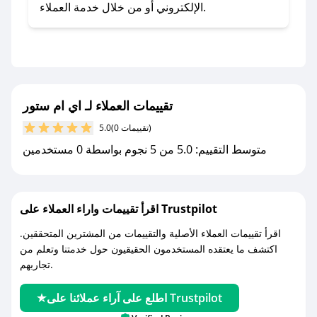
- اضغط على أيقونة متابعة لمتجر اي ام ستور في
الإلكتروني أو من خلال خدمة العملاء.
تطبيق صحصح.
- تابع حسابنا الرسمي على تويتر وقم بتفعيل زر
التنبيهات.
- قم بتفعيل إشعارات تطبيق صحصح ليصلك كل
جديد.
تقييمات العملاء لـ اي ام ستور
(0 تقييمات)
5.0
مع صحصح، تسوق بذكاء ووفّر على كل مشترياتك مع
متوسط التقييم: 5.0 من 5 نجوم بواسطة 0 مستخدمين
كوبونات خصم حصرية من اي ام ستور!
اقرأ تقييمات واراء العملاء على Trustpilot
اقرأ تقييمات العملاء الأصلية والتقييمات من المشترين المتحققين.
اكتشف ما يعتقده المستخدمون الحقيقيون حول خدمتنا وتعلم من
تجاربهم.
اطلع على آراء عملائنا على Trustpilot