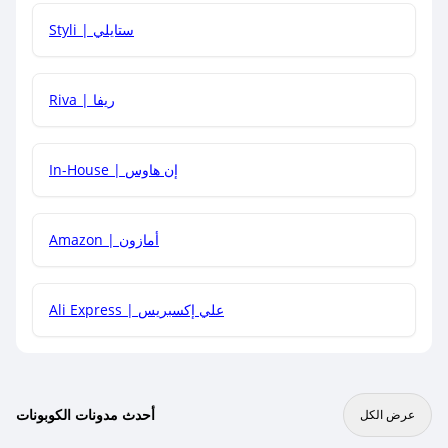
هل يمكنني استخدام كود خصم على منتجات معينة فقط؟
Styli | ستايلي
هل يمكنني جمع كود خصم مع العروض الأخرى؟
Riva | ريفا
In-House | إن هاوس
Amazon | أمازون
Ali Express | علي إكسبريس
أحدث مدونات الكوبونات
عرض الكل