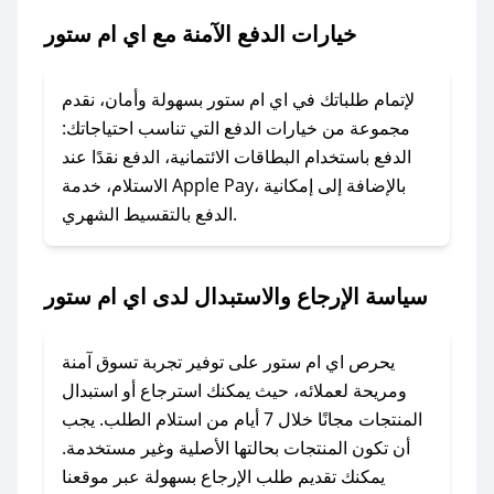
ستور.
خيارات الدفع الآمنة مع اي ام ستور
### ماذا أفعل إذا لم يعمل كود الخصم؟
لا تقلق! يمكنك التواصل مع فريق دعم صحصح عبر
لإتمام طلباتك في اي ام ستور بسهولة وأمان، نقدم
الرسائل الخاصة على تويتر أو البريد الإلكتروني،
مجموعة من خيارات الدفع التي تناسب احتياجاتك:
وسنقوم بحل المشكلة في أسرع وقت ممكن.
الدفع باستخدام البطاقات الائتمانية، الدفع نقدًا عند
الاستلام، خدمة Apple Pay، بالإضافة إلى إمكانية
الدفع بالتقسيط الشهري.
### ماذا أفعل إذا لم أجد كود خصم لمتجري
المفضل؟
في حال عدم توفر كوبونات لمتجرك المفضل، يمكنك
سياسة الإرجاع والاستبدال لدى اي ام ستور
مراسلتنا مباشرة وسنعمل على توفير الكوبونات في
أسرع وقت ممكن.
يحرص اي ام ستور على توفير تجربة تسوق آمنة
### كيف تحصل على كوبونات خصم حصرية من اي
ومريحة لعملائه، حيث يمكنك استرجاع أو استبدال
ام ستور؟
المنتجات مجانًا خلال 7 أيام من استلام الطلب. يجب
للحصول على كوبونات وخصومات حصرية، قم بما
أن تكون المنتجات بحالتها الأصلية وغير مستخدمة.
يلي:
يمكنك تقديم طلب الإرجاع بسهولة عبر موقعنا